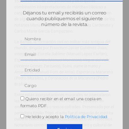
asistieron más de 200 personas y en el que se
combinaron interpretaciones de marchas clásicas a
Déjanos tu email y recibirás un correo
cargo de la Banda Sinfónica de Sevilla con la recitación
cuando publiquemos el siguiente
de algunos pasajes literarios relacionados a cargo de los
número de la revista.
notarios Manuel Seda (vicedecano), Amalia Cardenete y
Carlos María García Campuzano.
La Banda, la formación civil no militar más antigua del
mundo, dirigida por Francisco Javier Gutiérrez Juan,
interpretó
La Estrella Sublime
(Manuel López Farfán);
Esperanza de Vida
(Manuel Marvizón);
Virgen del Valle
(Vicente Gómez Zarzuela);
Soleá, dame la mano y
Amarguras
(Manuel Font de Anta);
Esperanza Macarena
(Pedro Morales), y
Coronación de la Macarena
(Pedro
Braña).
Entre estas interpretaciones musicales se intercalaron
Quiero recibir en el email una copia en
las intervenciones de los tres notarios, basadas en
formato PDF
emotivos pregones o textos cofrades. Presentado por el
periodista Emilio Trigo, el acto fue el segundo de espíritu
He leído y acepto la
Política de Privacidad
cultural celebrado en el Archivo Histórico de Protocolos
Notariales como nuevo espacio expositivo y cultural de