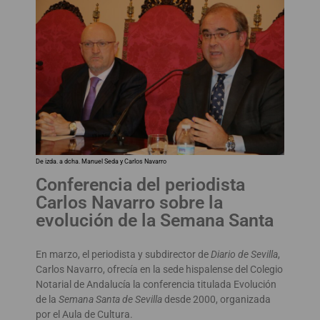
De izda. a dcha. Manuel Seda y Carlos Navarro
Conferencia del periodista
Carlos Navarro sobre la
evolución de la Semana Santa
En marzo, el periodista y subdirector de
Diario de Sevilla
,
Carlos Navarro, ofrecía en la sede hispalense del Colegio
Notarial de Andalucía la conferencia titulada Evolución
de la
Semana Santa de Sevilla
desde 2000, organizada
por el Aula de Cultura.