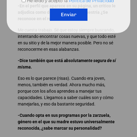
He leído y acepto la
Política de Privacidad
-En el perfil que aparece en su página, un crítico le
adjudica como dones sabiduría y maestría ¿Se
Enviar
reconoce en el retrato?
Me cuesta trabajo. Sé que estoy siempre buscando,
intentando encontrar cosas nuevas, y que todo esté
en su sitio y de la mejor manera posible. Pero no sé
reconocerme en esas alabanzas.
-Dice también que está
absolutamente segura de sí
misma
.
Eso es lo que parece (risas). Cuando era joven,
menos, también es verdad. Ahora mucho más,
porque con los años aprendes a manejar tus
capacidades. Llegamos a saber cuáles son y cómo
manejarlas, y eso da bastante seguridad.
-Cuando opta en sus programas por la zarzuela,
género en el que su madre estuvo universalmente
reconocida, ¿sabe marcar su personalidad?