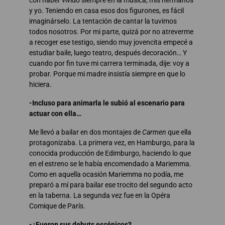
y yo. Teniendo en casa esos dos figurones, es fácil
imaginárselo. La tentación de cantar la tuvimos
todos nosotros. Por mi parte, quizá por no atreverme
a recoger ese testigo, siendo muy jovencita empecé a
estudiar baile, luego teatro, después decoración… Y
cuando por fin tuve mi carrera terminada, dije: voy a
probar. Porque mi madre insistía siempre en que lo
hiciera.
-Incluso para animarla le subió al escenario para
actuar con ella…
Me llevó a bailar en dos montajes de
Carmen
que ella
protagonizaba. La primera vez, en Hamburgo, para la
conocida producción de Edimburgo, haciendo lo que
en el estreno se le había encomendado a Mariemma.
Como en aquella ocasión Mariemma no podía, me
preparó a mí para bailar ese trocito del segundo acto
en la taberna. La segunda vez fue en la Opéra
Comique de París.
-¿Fueron sus debuts escénicos?