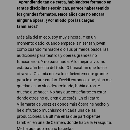
-Aprendiendo tan de cerca, habiéndose formado en
tantas disciplinas escénicas, parece haber temido
los grandes formatos. Hace años que no encara
ninguna ópera. ¿Por miedo, por las cargas
familiares?
Más allá del miedo, soy muy sincera. Y en un
momento dado, cuando empecé, sin ser tan joven
como cuando mi madre dio sus primeros pasos, las
audiciones para teatros y óperas grandes no
funcionaron. Y no pasa nada. A lo mejor la voz no
estaba aún hecha del todo. O buscaban que fuese
otra voz. O la mía no era lo suficientemente grande
para lo que pretendían. Decidí entonces que, si no me
querían en un sitio determinado, había otros. Y
mucho que hacer. No hay que empeñarse en estar
donde otros no quieren que estés. En el Teatro
Villamarta de Jerez es donde más ópera he hecho, y
he disfrutado muchísimo en cada una de las
producciones. La última en la que participé fue
también en una de Carmen, donde hacía la Frasquita.
Me ha gustado mucho hacerlas.