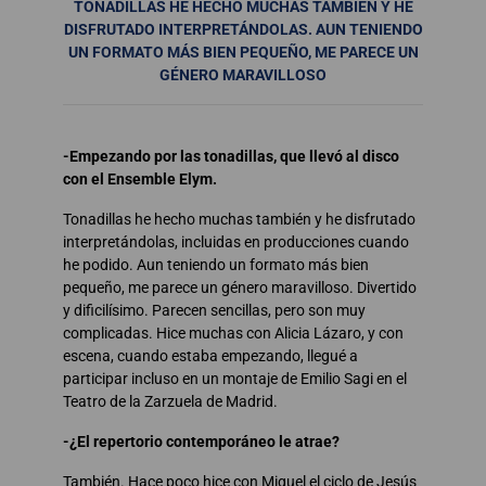
TONADILLAS HE HECHO MUCHAS TAMBIÉN Y HE
DISFRUTADO INTERPRETÁNDOLAS. AUN TENIENDO
UN FORMATO MÁS BIEN PEQUEÑO, ME PARECE UN
GÉNERO MARAVILLOSO
-Empezando por las tonadillas, que llevó al disco
con el Ensemble Elym.
Tonadillas he hecho muchas también y he disfrutado
interpretándolas, incluidas en producciones cuando
he podido. Aun teniendo un formato más bien
pequeño, me parece un género maravilloso. Divertido
y dificilísimo. Parecen sencillas, pero son muy
complicadas. Hice muchas con Alicia Lázaro, y con
escena, cuando estaba empezando, llegué a
participar incluso en un montaje de Emilio Sagi en el
Teatro de la Zarzuela de Madrid.
-¿El repertorio contemporáneo le atrae?
También. Hace poco hice con Miguel el ciclo de Jesús