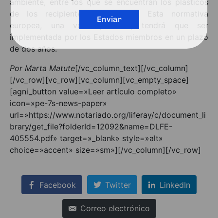
ambiente, entre los que se encuentran los plásticos
de los recipientes alimentarios. Esta normativa
Enviar
europea, una vez aprobada, tendrá que ser
implementada por los Estados miembros en un plazo
de dos años.
Por Marta Matute
[/vc_column_text][/vc_column]
[/vc_row][vc_row][vc_column][vc_empty_space]
[agni_button value=»Leer artículo completo»
icon=»pe-7s-news-paper»
url=»https://www.notariado.org/liferay/c/document_li
brary/get_file?folderId=12092&name=DLFE-
405554.pdf» target=»_blank» style=»alt»
choice=»accent» size=»sm»][/vc_column][/vc_row]
Facebook
Twitter
LinkedIn
Correo electrónico