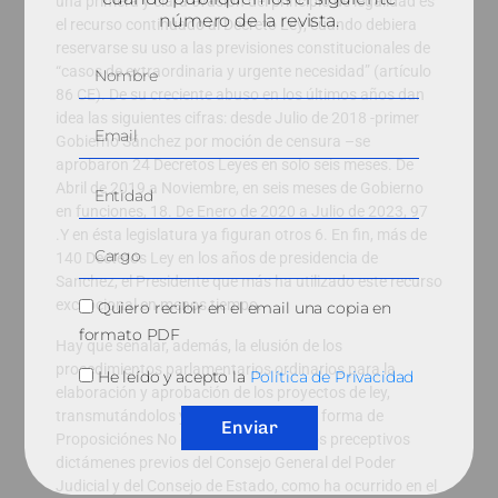
una primera y clara evasión del principio de legalidad es
número de la revista.
el recurso continuado al Decreto Ley, cuando debiera
reservarse su uso a las previsiones constitucionales de
“casos de extraordinaria y urgente necesidad” (artículo
86 CE). De su creciente abuso en los últimos años dan
idea las siguientes cifras: desde Julio de 2018 -primer
Gobierno Sánchez por moción de censura –se
aprobaron 24 Decretos Leyes en solo seis meses. De
Abril de 2019 a Noviembre, en seis meses de Gobierno
en funciones, 18. De Enero de 2020 a Julio de 2023, 97
.Y en ésta legislatura ya figuran otros 6. En fin, más de
140 Dectetos Ley en los años de presidencia de
Sanchez, el Presidente que más ha utilizado este recurso
excepcional en menos tiempo.
Quiero recibir en el email una copia en
formato PDF
Hay que señalar, además, la elusión de los
procedimientos parlamentarios ordinarios para la
He leído y acepto la
Política de Privacidad
elaboración y aprobación de los proyectos de ley,
transmutándolos y presentándolos en forma de
Enviar
Proposiciónes No de Ley, para eludir los preceptivos
dictámenes previos del Consejo General del Poder
Judicial y del Consejo de Estado, como ha ocurrido en el