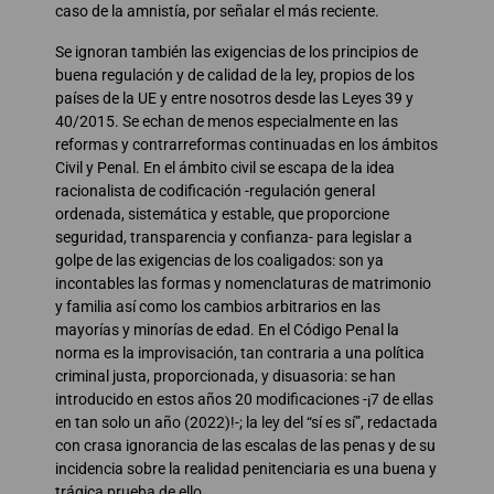
caso de la amnistía, por señalar el más reciente.
Se ignoran también las exigencias de los principios de
buena regulación y de calidad de la ley, propios de los
países de la UE y entre nosotros desde las Leyes 39 y
40/2015. Se echan de menos especialmente en las
reformas y contrarreformas continuadas en los ámbitos
Civil y Penal. En el ámbito civil se escapa de la idea
racionalista de codificación -regulación general
ordenada, sistemática y estable, que proporcione
seguridad, transparencia y confianza- para legislar a
golpe de las exigencias de los coaligados: son ya
incontables las formas y nomenclaturas de matrimonio
y familia así como los cambios arbitrarios en las
mayorías y minorías de edad. En el Código Penal la
norma es la improvisación, tan contraria a una política
criminal justa, proporcionada, y disuasoria: se han
introducido en estos años 20 modificaciones -¡7 de ellas
en tan solo un año (2022)!-; la ley del “sí es sí”, redactada
con crasa ignorancia de las escalas de las penas y de su
incidencia sobre la realidad penitenciaria es una buena y
trágica prueba de ello.