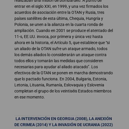
realizaban una misión de bombardeo. A punto de
entrar en el siglo XXI, en 1999, y una vez firmados los
acuerdos de asociación entre la OTAN y Rusia, tres
países satélites de esta última, Chequia, Hungría y
Polonia, se unen a la alianza en la cuarta ronda de
ampliación. Cuando en 2001 se produce el atentado del
11-s, EE.UU. invoca, por primera y única vez hasta
ahora en la historia, el Artículo 5, que establece que “si
un aliado de la OTAN sufre un ataque armado, todos
los demás aliados lo considerarán un ataque contra
todos ellos y tomarán las medidas que consideren
necesarias para ayudar al aliado atacado”. Los
efectivos de la OTAN se ponen en marcha demostrando
que lo pactado funciona. En 2004, Bulgaria, Estonia,
Letonia, Lituania, Rumanía, Eslovaquia y Eslovenia
completan el grupo de los veintiséis Estados miembros
en ese momento.
LA INTERVENCIÓN EN GEORGIA (2008), LA ANEXIÓN
DE CRIMEA (2014) Y LA INVASIÓN DE UCRANIA (2022)