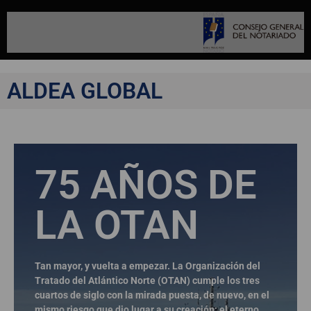
ALDEA GLOBAL
75 AÑOS DE
LA OTAN
Tan mayor, y vuelta a empezar. La Organización del
Tratado del Atlántico Norte (OTAN) cumple los tres
cuartos de siglo con la mirada puesta, de nuevo, en el
mismo riesgo que dio lugar a su creación: el eterno