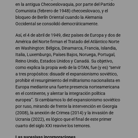
en la antigua Checoeslovaquia, por parte del Partido
Comunista (febrero de 1948) checoeslovaco, y el
bloqueo de Berlín Oriental cuando la Alemania
Occidental se consolidó democráticamente.
Así, el 4 de abril de 1949, diez países de Europa y dos de
América del Norte firman el Tratado del Atlántico Norte
en Washington: Bélgica, Dinamarca, Francia, Islandia,
Italia, Luxemburgo, Países Bajos, Noruega, Portugal,
Reino Unido, Estados Unidos y Canadá. Su objetivo,
como explica la propia web de la OTAN, fue (y es) “servir
a tres propósitos: disuadir el expansionismo soviético,
prohibir el resurgimiento del militarismo nacionalista en
Europa mediante una fuerte presencia norteamericana
en el continente, y alentar la integración política
europea”. Si cambiamos lo del expansionismo soviético
por ruso, mirando de frente la intervención en Georgia
(2008), la anexión de Crimea (2014) y la invasión de
Ucrania (2022), es lógico que el final de este primer
cuarto del siglo XXI reavive los temores.
Las sucesivas incorporaciones