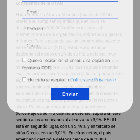
Las cuentas de la OTAN
El informe de la Alianza Atlántica (marzo de 2024)
previo a su cumpleaños, indica que en 2023 se
destinaron más 900.000 millones de euros al
mantenimiento de la organización, sobre todo a gastos
militares. Pero a pesar de que un compromiso suscrito
entre los miembros (2014) establece que todos
dedicarían el menos un 2% de su PIB a defensa, muy
Quiero recibir en el email una copia en
pocos lo han cumplido hasta ahora, salvo EE.UU., que
ha superado siempre el 3%, así que se puede entender
formato PDF
esa sensación de ser “el que paga la fiesta” por parte de
He leído y acepto la
Política de Privacidad
algunos estadounidenses. 2023, sin embargo, ha
traído cambios en este sentido y los miembros
Enviar
europeos de la OTAN parece que asumen la creciente
necesidad de prepararse para la guerra (
si vis pacem
,
claro). Polonia, que es ahora el país que mayor
porcentaje de su PIB destina a defensa, supera en este
sentido a los americanos al alcanzar un 3,9%. EE.UU.
está en segundo lugar, con un 3,49%, y en tercero se
sitúa Grecia, con un 3,01%. En cifras netas, el país
americano destinó a defensa cerca de 900.000