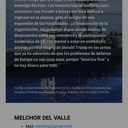
enemigo del Este. Los temores tras el conflicto ruso-
ucraniano han llevado a países del área Báltica a
ingresar en la alianza, ante el peligro de una
expansión de las hostilidades. La financiación de la
organización, sin embargo, sigue siendo motivo de
desacuerdos entre sus miembros y la participación
económica de EE. UU. vuelve a estar en entredicho
ante un posible triunfo de Donald Trump en las urnas,
que ya ha advertido de que los problemas de defensa
de Europa no son cosa suya, porque “America first” y
no hay dinero para todo.
Con las incorporaciones de Finlandia (2023) y Suecia (2024) se duplicaron las
fronteras OTAN-Rusia, al pasar de los poco más de 1.200 Km a los 2.555 Km.
MELCHOR DEL VALLE
Mail:
mechiva@gmail.com