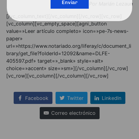
Enviar
Por Marián Lezaun
[/vc_column_text][/vc_column][/vc_row][vc_row]
[vc_column][vc_empty_space][agni_button
value=»Leer artículo completo» icon=»pe-7s-news-
paper»
url=»https://www.notariado.org/liferay/c/document_li
brary/get_file?folderId=12092&name=DLFE-
405597.pdf» target=»_blank» style=»alt»
choice=»accent» size=»sm»][/vc_column][/vc_row]
[vc_row][vc_column][/vc_column][/vc_row]
Facebook
Twitter
LinkedIn
Correo electrónico