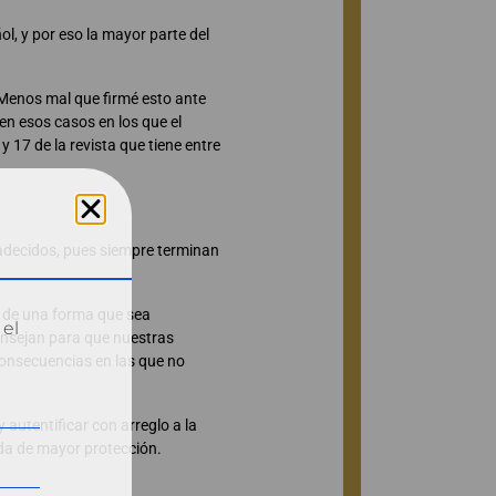
ol, y por eso la mayor parte del
 “Menos mal que firmé esto ante
en esos casos en los que el
y 17 de la revista que tiene entre
radecidos, pues siempre terminan
o de una forma que sea
 el
onsejan para que nuestras
consecuencias en las que no
 autentificar con arreglo a la
ada de mayor protección.