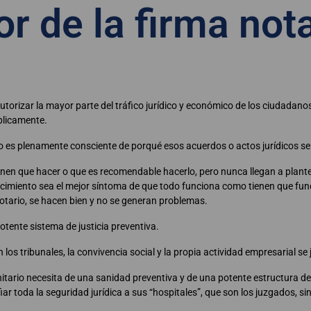
or de la firma nota
autorizar la mayor parte del tráfico jurídico y económico de los ciudadan
blicamente.
o es plenamente consciente de porqué esos acuerdos o actos jurídicos se 
ienen que hacer o que es recomendable hacerlo, pero nunca llegan a plante
cimiento sea el mejor síntoma de que todo funciona como tienen que func
otario, se hacen bien y no se generan problemas.
tente sistema de justicia preventiva.
 los tribunales, la convivencia social y la propia actividad empresarial se 
tario necesita de una sanidad preventiva y de una potente estructura de
 toda la seguridad jurídica a sus “hospitales”, que son los juzgados, s