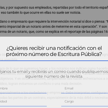
ías, y por supuesto sus empleados, repartidas por todo el territorio españ
r eso también lo que ocurre en ellas no suele ser noticia.
dano o empresario que requiere la intervención notarial sí dice o piensa:
nto imparcial de un notario antes de meterme en esta operación”. Y son 
rma de un notario, que, como se explica en el reportaje de las páginas 16 
.
¿Quieres recibir una notificación con el
próximo número de Escritura Pública?
ría contar muchos de esos casos, que, son, además, los más bonitos y ag
ona atendida.
lara de lo que se queremos hacer, y los notarios nos indican como hacerl
janos tu email y recibirás un correo cuando publiquemos
rdenamiento, controlando en todo momento su legalidad. También nos ac
siguiente número de la revista.
 objetivos. Y en otras ocasiones, simplemente nos hacen enfrentarnos a 
dico, logran evitarnos un conflicto o una mala decisión.
imparcialmente a los ciudadanos y empresas. Debe interpretar, configurar y
 todas las partes de un contrato, especialmente de la más débil o necesit