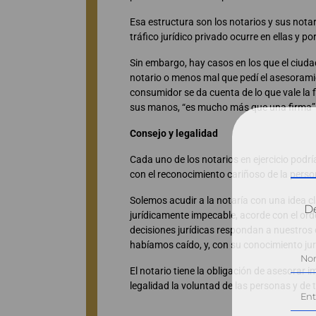
Esa estructura son los notarios y sus notar
tráfico jurídico privado ocurre en ellas y po
Sin embargo, hay casos en los que el ciuda
notario o menos mal que pedí el asesoramie
consumidor se da cuenta de lo que vale la fi
sus manos, “es mucho más que una firma”
Consejo y legalidad
Cada uno de los notarios en ejercicio pod
con el reconocimiento cariñoso de la pers
Solemos acudir a la notaría con una idea c
Dé
jurídicamente impecable, acorde con el o
decisiones jurídicas respondan a nuestros
habíamos caído, y, con su conocimiento jurí
El notario tiene la obligación de asesorar 
legalidad la voluntad de las personas y de