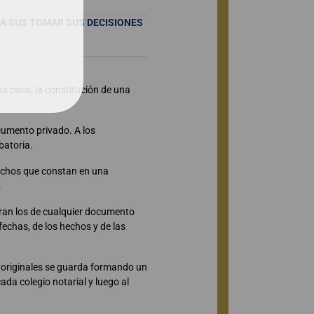
A SUS TOMAR SUS DECISIONES
a casa, la constitución de una
cumento privado. A los
batoria.
 hechos que constan en una
.
peran los de cualquier documento
fechas, de los hechos y de las
as originales se guarda formando un
ada colegio notarial y luego al