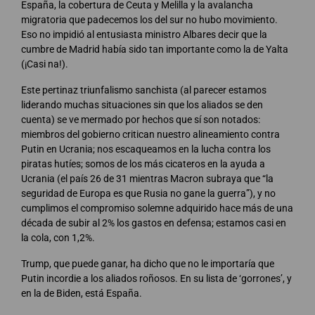
España, la cobertura de Ceuta y Melilla y la avalancha
migratoria que padecemos los del sur no hubo movimiento.
Eso no impidió al entusiasta ministro Albares decir que la
cumbre de Madrid había sido tan importante como la de Yalta
(¡Casi na!).
Este pertinaz triunfalismo sanchista (al parecer estamos
liderando muchas situaciones sin que los aliados se den
cuenta) se ve mermado por hechos que sí son notados:
miembros del gobierno critican nuestro alineamiento contra
Putin en Ucrania; nos escaqueamos en la lucha contra los
piratas hutíes; somos de los más cicateros en la ayuda a
Ucrania (el país 26 de 31 mientras Macron subraya que “la
seguridad de Europa es que Rusia no gane la guerra”), y no
cumplimos el compromiso solemne adquirido hace más de una
década de subir al 2% los gastos en defensa; estamos casi en
la cola, con 1,2%.
Trump, que puede ganar, ha dicho que no le importaría que
Putin incordie a los aliados roñosos. En su lista de ‘gorrones’, y
en la de Biden, está España.