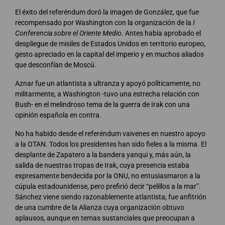
El éxito del referéndum doró la imagen de González, que fue
recompensado por Washington con la organización de la
I
Conferencia sobre el Oriente Medio
. Antes había aprobado el
despliegue de misiles de Estados Unidos en territorio europeo,
gesto apreciado en la capital del imperio y en muchos aliados
que desconfían de Moscú.
Aznar fue un atlantista a ultranza y apoyó políticamente, no
militarmente, a Washington -tuvo una estrecha relación con
Bush- en el melindroso tema de la guerra de Irak con una
opinión española en contra.
No ha habido desde el referéndum vaivenes en nuestro apoyo
a la OTAN. Todos los presidentes han sido fieles a la misma. El
desplante de Zapatero a la bandera yanqui y, más aún, la
salida de nuestras tropas de Irak, cuya presencia estaba
expresamente bendecida por la ONU, no entusiasmaron a la
cúpula estadounidense, pero prefirió decir “pelillos a la mar”.
Sánchez viene siendo razonablemente atlantista; fue anfitrión
de una cumbre de la Alianza cuya organización obtuvo
aplausos, aunque en temas sustanciales que preocupan a