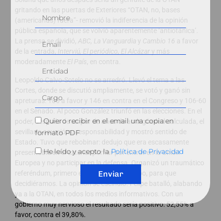
gritando en las puertas de Exteriores “OTAN, no, bases
(americanas) fuera”- removió la indiferencia de la opinión
pública española, que se volvió aparentemente ‘antiotánica’.
La prensa se dividió,
ABC, La Vanguardia
y
Cambio 16
a favor
de la entrada,
Interviú, El periódico, El Alcázar
y más
moderadamente
El País
, en contra.
Leopoldo Calvo-Sotelo no se arredró. Llevó el tema a las
Cortes, donde se discutió ampliamente, se votó y ganó sin
apreturas: 186 a favor y 146 en contra en el Congreso y 106-60
en el Senado. Al poco González triunfó en las elecciones. En el
Quiero recibir en el email una copia en
poder, después de un par de años de ambigüedad calculada, el
sevillano asumió su responsabilidad y mostró sentido de
formato PDF
Estado. Tuvo que rebobinar: dedujo que era escasamente
He leído y acepto la
Política de Privacidad
presentable en el exterior porfiar por entrar en la Unión
Europea y no participar en la defensa. Organizó un traumático
Enviar
referéndum, primero en Europa de este tipo, para que
decidiéramos. La opinión se escindió. Felipe batalló, alabando
ya a la OTAN, en todos los medios informativos. Con un
gobierno muy nervioso el resultado sería positivo: 52,55% a
favor, contra el 39,80%.