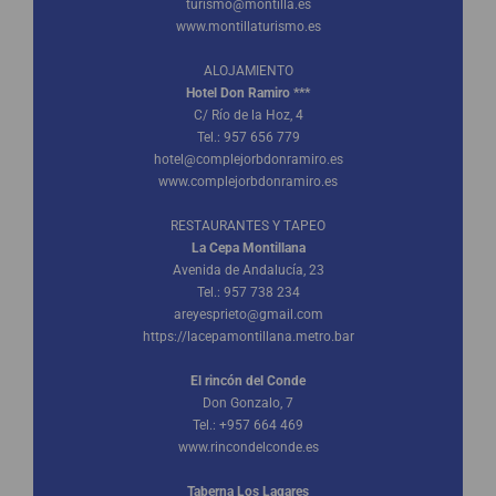
turismo@montilla.es
www.montillaturismo.es
ALOJAMIENTO
Hotel Don Ramiro ***
C/ Río de la Hoz, 4
Tel.: 957 656 779
hotel@complejorbdonramiro.es
www.complejorbdonramiro.es
RESTAURANTES Y TAPEO
La Cepa Montillana
Avenida de Andalucía, 23
Tel.: 957 738 234
areyesprieto@gmail.com
https://lacepamontillana.metro.bar
El rincón del Conde
Don Gonzalo, 7
Tel.: +957 664 469
www.rincondelconde.es
Taberna Los Lagares