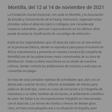
Montilla, del 12 al 14 de noviembre de 2021
La Fundación Social Universal, con sede en Montilla, y la Asociación
de Estudio y Conservación de la Fauna, Harmusch, organizan estas
jornadas sobre el alzacola rojizo o colitajara, ave considerada
«especie vulnerable», pero por cuya evolución en los últimos años
puede alcanzar la clasificación de «en peligro de extinción».
Explican los organizadores que «El alzacola rojizo es un ave estival
en la península ibérica, donde se reproduce para pasar el invierno en
África subsahariana y presenta en nuestra comarca [la campiña de
Montilla] una de las poblaciones mejor conservadas de su área de
distribución. Dada su dieta insectívora es un aliado de nuestros
cultivos, donde controla las poblaciones de insectos y evita que se
conviertan en plaga».
Se trata de unas jornadas repletas de actividades que, aún con un
destacado carácter técnico, ofrecen actividades de interés para
públicos de todo tipo, como un curso de iniciación a la fotografía de
naturaleza o un taller, también de iniciación, al anillamiento científico
de aves. No faltan a la cita exposiciones fotográficas relacionadas
con el alzacola. Los temas de charlas y mesas de debate giran,
claro, en torno esta pequeña ave y su situación en España, pero