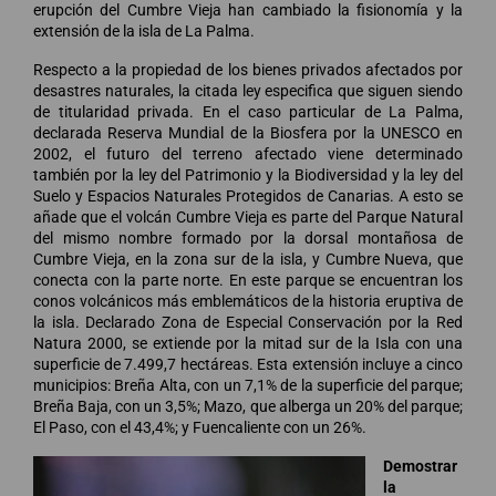
erupción del Cumbre Vieja han cambiado la fisionomía y la
extensión de la isla de La Palma.
Respecto a la propiedad de los bienes privados afectados por
desastres naturales, la citada ley especifica que siguen siendo
de titularidad privada. En el caso particular de La Palma,
declarada Reserva Mundial de la Biosfera por la UNESCO en
2002, el futuro del terreno afectado viene determinado
también por la ley del Patrimonio y la Biodiversidad y la ley del
Suelo y Espacios Naturales Protegidos de Canarias. A esto se
añade que el volcán Cumbre Vieja es parte del Parque Natural
del mismo nombre formado por la dorsal montañosa de
Cumbre Vieja, en la zona sur de la isla, y Cumbre Nueva, que
conecta con la parte norte. En este parque se encuentran los
conos volcánicos más emblemáticos de la historia eruptiva de
la isla. Declarado Zona de Especial Conservación por la Red
Natura 2000, se extiende por la mitad sur de la Isla con una
superficie de 7.499,7 hectáreas. Esta extensión incluye a cinco
municipios: Breña Alta, con un 7,1% de la superficie del parque;
Breña Baja, con un 3,5%; Mazo, que alberga un 20% del parque;
El Paso, con el 43,4%; y Fuencaliente con un 26%.
Demostrar
la