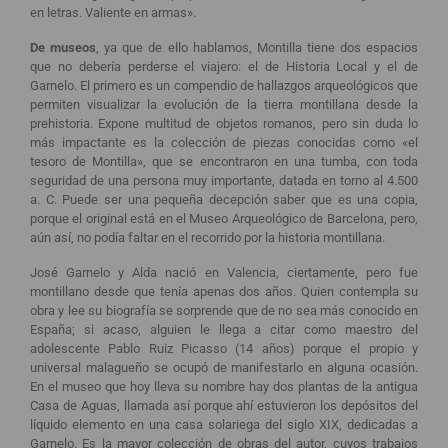
en letras. Valiente en armas».
De museos
, ya que de ello hablamos, Montilla tiene dos espacios
que no debería perderse el viajero: el de Historia Local y el de
Garnelo. El primero es un compendio de hallazgos arqueológicos que
permiten visualizar la evolución de la tierra montillana desde la
prehistoria. Expone multitud de objetos romanos, pero sin duda lo
más impactante es la colección de piezas conocidas como «el
tesoro de Montilla», que se encontraron en una tumba, con toda
seguridad de una persona muy importante, datada en torno al 4.500
a. C. Puede ser una pequeña decepción saber que es una copia,
porque el original está en el Museo Arqueológico de Barcelona, pero,
aún así, no podía faltar en el recorrido por la historia montillana.
José Garnelo y Alda nació en Valencia, ciertamente, pero fue
montillano desde que tenía apenas dos años. Quien contempla su
obra y lee su biografía se sorprende que de no sea más conocido en
España; si acaso, alguien le llega a citar como maestro del
adolescente Pablo Ruiz Picasso (14 años) porque el propio y
universal malagueño se ocupó de manifestarlo en alguna ocasión.
En el museo que hoy lleva su nombre hay dos plantas de la antigua
Casa de Aguas, llamada así porque ahí estuvieron los depósitos del
líquido elemento en una casa solariega del siglo XIX, dedicadas a
Garnelo. Es la mayor colección de obras del autor, cuyos trabajos