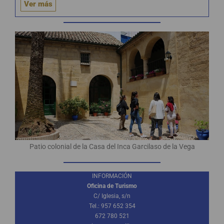
Ver más
Patio colonial de la Casa del Inca Garcilaso de la Vega
INFORMACIÓN
Oficina de Turismo
C/ Iglesia, s/n
Tel.: 957 652 354
672 780 521