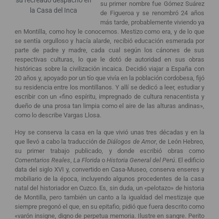
su primer nombre fue Gómez Suárez
la Casa del Inca
de Figueroa y se renombró 24 años
más tarde, probablemente viviendo ya
en Montilla, como hoy le conocemos. Mestizo como era, y de lo que
se sentía orgulloso y hacía alarde, recibió educación esmerada por
parte de padre y madre, cada cual según los cánones de sus
respectivas culturas, lo que le dotó de autoridad en sus obras
históricas sobre la civilización incaica. Decidió viajar a España con
20 años y, apoyado por un tío que vivía en la población cordobesa, fijó
su residencia entre los montillanos. Y allí se dedicó a leer, estudiar y
escribir con un «fino espíritu, impregnado de cultura renacentista y
dueño de una prosa tan limpia como el aire de las alturas andinas»,
como lo describe Vargas Llosa.
Hoy se conserva la casa en la que vivió unas tres décadas y en la
que llevó a cabo la traducción de
Diálogos de Amor
, de León Hebreo,
su primer trabajo publicado, y donde escribió obras como
Comentarios Reales
,
La Florida
o
Historia General del Perú
. El edificio
data del siglo XVI y, convertido en Casa-Museo, conserva enseres y
mobiliario de la época, incluyendo algunos procedentes de la casa
natal del historiador en Cuzco. Es, sin duda, un «pelotazo» de historia
de Montilla, pero también un canto a la igualdad del mestizaje que
siempre pregonó el que, en su epitafio, pidió que fuera descrito como
«varón insigne, digno de perpetua memoria. Ilustre en sangre. Perito