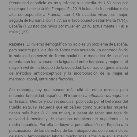
fecundidad española es muy inferior a la media de 1,53 hijos por
mujer que tiene la Unión Europea. En 2019 la tasa de fecundidad más
alta correspondió a Francia, con 1,86 nacidos vivos por mujer,
seguida de Rumanía, con 1,77. En el lado opuesto están Malta (1,14),
España (1,23 nacidos vivos por mujer en 2019, actualmente 1,18) e
Italia (1,27).
Razones.
El invierno demográfico no solo es un problema de España,
pero nuestro país lo sufre de forma más acusada. La contracción de
la natalidad comenzó de forma paulatina a mediados de los años
setenta con los avances en la igualdad entre hombres y mujeres, el
mayor nivel de instrucción de la sociedad, la utilización generalizada
de métodos anticonceptivos y la incorporación de la mujer al
mercado laboral, entre otros factores.
Sin embargo, hay que buscar más allá de estas razones para
entender la realidad española. El informe
La situación demográfica
en España. Efectos y consecuencias
, publicado por el Defensor del
Pueblo en 2019, recuerda que en países como Suecia las mujeres
tienen más hijos (1,71 por mujer), a pesar de tener una tasa de
actividad femenina y de divorcios notablemente superiores a la
media española. Por ello, atribuye la peor situación de España a la
precarización de los derechos de los trabajadores, con unos índices
de paro y temporalidad laboral mucho más altos que en la mayor