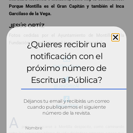
Porque Montilla es el Gran Capitán y también el Inca
Garcilaso de la Vega.
JESÚS ORTÍZ
Fotos cedidas por el Ayuntamiento de Montilla y la
¿Quieres recibir una
Fundación Social Universal (proyecto alzacola).
notificación con el
próximo número de
joa@inico.es
Escritura Pública?
@JesOrtizAl
Déjanos tu email y recibirás un correo
Jesús Ortíz
cuando publiquemos el siguiente
número de la revista.
A
petece acercarse a Montilla despacito, como caminando