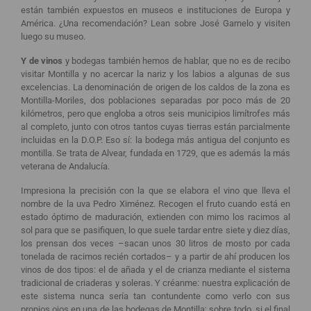
están también expuestos en museos e instituciones de Europa y
América. ¿Una recomendación? Lean sobre José Garnelo y visiten
luego su museo.
Y de vinos
y bodegas también hemos de hablar, que no es de recibo
visitar Montilla y no acercar la nariz y los labios a algunas de sus
excelencias. La denominación de origen de los caldos de la zona es
Montilla-Moriles, dos poblaciones separadas por poco más de 20
kilómetros, pero que engloba a otros seis municipios limítrofes más
al completo, junto con otros tantos cuyas tierras están parcialmente
incluidas en la D.O.P. Eso sí: la bodega más antigua del conjunto es
montilla. Se trata de Alvear, fundada en 1729, que es además la más
veterana de Andalucía.
Impresiona la precisión con la que se elabora el vino que lleva el
nombre de la uva Pedro Ximénez. Recogen el fruto cuando está en
estado óptimo de maduración, extienden con mimo los racimos al
sol para que se pasifiquen, lo que suele tardar entre siete y diez días,
los prensan dos veces –sacan unos 30 litros de mosto por cada
tonelada de racimos recién cortados– y a partir de ahí producen los
vinos de dos tipos: el de añada y el de crianza mediante el sistema
tradicional de criaderas y soleras. Y créanme: nuestra explicación de
este sistema nunca sería tan contundente como verlo con sus
propios ojos en una de las bodegas de Montilla; sobre todo, si el final