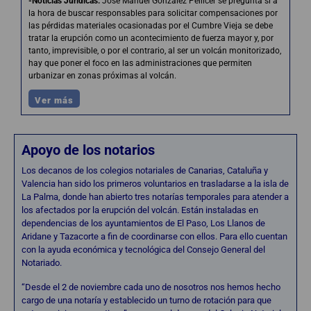
-Noticias Jurídicas
:
José Manuel González Pellicer se pregunta si a
la hora de buscar responsables para solicitar compensaciones por
las pérdidas materiales ocasionadas por el Cumbre Vieja se debe
tratar la erupción como un acontecimiento de fuerza mayor y, por
tanto, imprevisible, o por el contrario, al ser un volcán monitorizado,
hay que poner el foco en las administraciones que permiten
urbanizar en zonas próximas al volcán.
Ver más
Apoyo de los notarios
Los decanos de los colegios notariales de Canarias, Cataluña y
Valencia han sido los primeros voluntarios en trasladarse a la isla de
La Palma, donde han abierto tres notarías temporales para atender a
los afectados por la erupción del volcán. Están instaladas en
dependencias de los ayuntamientos de El Paso, Los Llanos de
Aridane y Tazacorte a fin de coordinarse con ellos. Para ello cuentan
con la ayuda económica y tecnológica del Consejo General del
Notariado.
“Desde el 2 de noviembre cada uno de nosotros nos hemos hecho
cargo de una notaría y establecido un turno de rotación para que