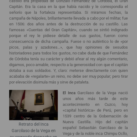
castillo era propiedad de Gonzalo Fernández de Córdoba, el Gran
Capitán. Era la casa en la que había nacido y le correspondía el
señorío que la fortaleza representaba. Si miramos fechas, la
campaña de Nápoles, brillantemente llevada a cabo por el militar, fue
en 1506: dos años antes de la destrucción de su castillo. Las
famosas «Cuentas del Gran Capitán», cuando se sintió indignado
porque el rey le pidiese detalle de sus gastos, fueron como
consecuencia de dicha campaña. Fuese o no auténtico lo de «por
picos, palas y azadones…», que hay opiniones de sesudos
historiadores para todos los gustos, no cabe duda de que Fernández
de Córdoba tenía su carácter y debió afear al rey algún comentario,
digamos, poco amable, respecto a la generosidad con que el capitán
dotaba a sus soldados. Y, claro: meterse directamente con quien
acababa de «regalarte» un reino, no debe ser muy popular; pero tirar
por elevación disimula más y sirve de pataleta.
El Inca
Garcilaso de la Vega nació
unos años más tarde de este
acontecimiento en Cuzco, hoy
«capital histórica» de Perú, pero en
1539 centro de la Gobernación de
Nueva Castilla. Hijo del capitán
Retrato del Inca
español Sebastián Garcilaso de la
Garcilaso de la Vega en
Vega y de la noble inca Chimpu Ocllo,
su recreado despacho en