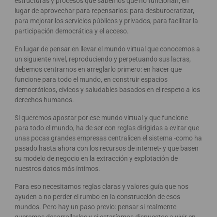
estructuras y procesos que sabemos que no funcionan, en
lugar de aprovechar para repensarlos: para desburocratizar,
para mejorar los servicios públicos y privados, para facilitar la
participación democrática y el acceso.
En lugar de pensar en llevar el mundo virtual que conocemos a
un siguiente nivel, reproduciendo y perpetuando sus lacras,
debemos centrarnos en arreglarlo primero: en hacer que
funcione para todo el mundo, en construir espacios
democráticos, cívicos y saludables basados en el respeto a los
derechos humanos.
Si queremos apostar por ese mundo virtual y que funcione
para todo el mundo, ha de ser con reglas dirigidas a evitar que
unas pocas grandes empresas centralicen el sistema -como ha
pasado hasta ahora con los recursos de internet- y que basen
su modelo de negocio en la extracción y explotación de
nuestros datos más íntimos.
Para eso necesitamos reglas claras y valores guía que nos
ayuden a no perder el rumbo en la construcción de esos
mundos. Pero hay un paso previo: pensar si realmente
queremos desarrollarlos y si estaríamos dispuestos a vivir en