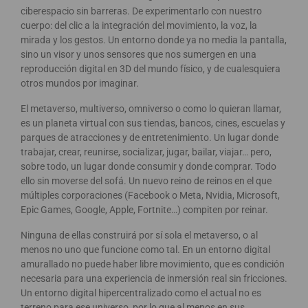
ciberespacio sin barreras. De experimentarlo con nuestro
cuerpo: del clic a la integración del movimiento, la voz, la
mirada y los gestos. Un entorno donde ya no media la pantalla,
sino un visor y unos sensores que nos sumergen en una
reproducción digital en 3D del mundo físico, y de cualesquiera
otros mundos por imaginar.
El metaverso, multiverso, omniverso o como lo quieran llamar,
es un planeta virtual con sus tiendas, bancos, cines, escuelas y
parques de atracciones y de entretenimiento. Un lugar donde
trabajar, crear, reunirse, socializar, jugar, bailar, viajar… pero,
sobre todo, un lugar donde consumir y donde comprar. Todo
ello sin moverse del sofá. Un nuevo reino de reinos en el que
múltiples corporaciones (Facebook o Meta, Nvidia, Microsoft,
Epic Games, Google, Apple, Fortnite…) compiten por reinar.
Ninguna de ellas construirá por sí sola el metaverso, o al
menos no uno que funcione como tal. En un entorno digital
amurallado no puede haber libre movimiento, que es condición
necesaria para una experiencia de inmersión real sin fricciones.
Un entorno digital hipercentralizado como el actual no es
terreno para ese universo, por lo que al menos en sus