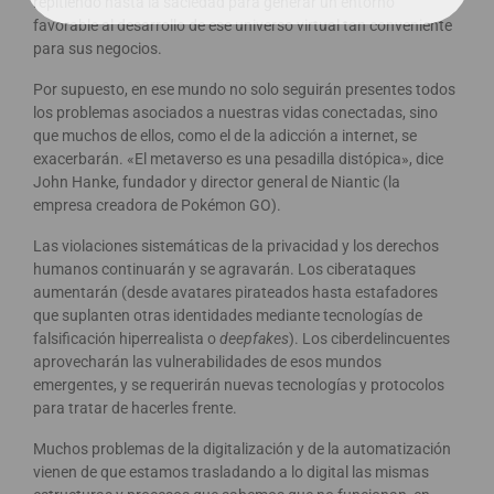
repitiendo hasta la saciedad para generar un entorno
favorable al desarrollo de ese universo virtual tan conveniente
para sus negocios.
Por supuesto, en ese mundo no solo seguirán presentes todos
los problemas asociados a nuestras vidas conectadas, sino
que muchos de ellos, como el de la adicción a internet, se
exacerbarán. «El metaverso es una pesadilla distópica», dice
John Hanke, fundador y director general de Niantic (la
empresa creadora de Pokémon GO).
Las violaciones sistemáticas de la privacidad y los derechos
humanos continuarán y se agravarán. Los ciberataques
aumentarán (desde avatares pirateados hasta estafadores
que suplanten otras identidades mediante tecnologías de
falsificación hiperrealista o
deepfakes
). Los ciberdelincuentes
aprovecharán las vulnerabilidades de esos mundos
emergentes, y se requerirán nuevas tecnologías y protocolos
para tratar de hacerles frente.
Muchos problemas de la digitalización y de la automatización
vienen de que estamos trasladando a lo digital las mismas