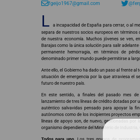
fgeijo1967@gmail.com
@fer
L
a incapacidad de España para cerrar, o al me
separa de nuestros socios europeos en términos d
de nuestra economía. Muchos jóvenes se ven, en 
Barajas como la única solución para salir adelante
permanente hemorragia, en términos de pérdi
denominado primer mundo puede permitirse a largo
Ante ello, el Gobierno ha dado un paso al frente al
situación de emergencia por la que atraviesa el s
futuro de nuestro país.
En este sentido, a finales del pasado mes de 
lanzamiento de tres líneas de crédito dotadas por u
auténtico salvavidas pensado para apoyar la fi
autónomos como de los incipientes proyectos emp
líneas de apoyo son, de nuevo, gestionadas por 
organismo dependiente del Ministerio de Industria,
Todos para uno.
Los tres grupos de programas 