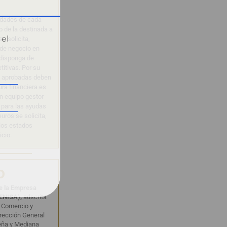
cidades de cada
so de la destinada a
 el
 solicita,
de negocio en
 disponga de
itivas. Por su
as aprobadas deben
ra financiera es
un equipo gestor
 para las ayudas
uros se solicita,
los estados
icio.
o
de la Empresa
(ENISA),
adscrita
, Comercio y
irección General
ueña y Mediana