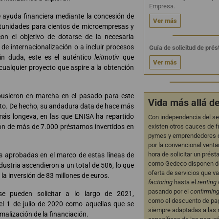
Empresa.
 ayuda financiera mediante la concesión de
Ver más
rtunidades para cientos de microempresas y
on el objetivo de dotarse de la necesaria
de internacionalización o a incluir procesos
Guía de solicitud de pré
Sin duda, este es el auténtico
leitmotiv
que
Ver más
cualquier proyecto que aspire a la obtención
 pusieron en marcha en el pasado para este
Vida más allá d
to. De hecho, su andadura data de hace más
más longeva, en las que ENISA ha repartido
Con independencia del sec
existen otros cauces de f
ón de más de 7.000 préstamos invertidos en
pymes y emprendedores q
por la convencional ventan
hora de solicitar un prés
es aprobadas en el marco de estas líneas de
como Gedeco disponen d
ustria ascendieron a un total de 506, lo que
oferta de servicios que v
a inversión de 83 millones de euros.
factoring
hasta el
renting
pasando por el
confirmin
se pueden solicitar a lo largo de 2021,
como el descuento de pa
l 1 de julio de 2020 como aquellas que se
siempre adaptadas a las
malización de la financiación.