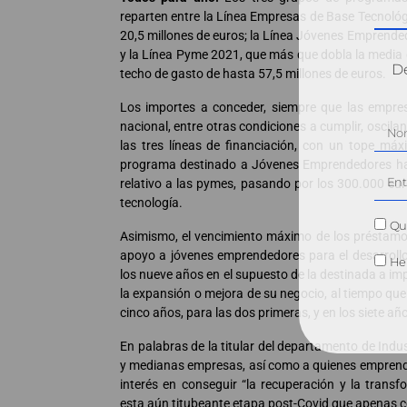
reparten entre la Línea Empresas de Base Tecnoló
20,5 millones de euros; la Línea Jóvenes Emprended
y la Línea Pyme 2021, que más que dobla la media
Dé
techo de gasto de hasta 57,5 millones de euros.
Los importes a conceder, siempre que las empres
nacional, entre otras condiciones a cumplir, oscil
las tres líneas de financiación, con un tope máx
programa destinado a Jóvenes Emprendedores hast
relativo a las pymes, pasando por los 300.000 eu
tecnología.
Qui
Asimismo, el vencimiento máximo de los préstamos 
apoyo a jóvenes emprendedores para el desarroll
He 
los nueve años en el supuesto de la destinada a i
la expansión o mejora de su negocio, al tiempo que
cinco años, para las dos primeras, y en los siete año
En palabras de la titular del departamento de Indu
y medianas empresas, así como a quienes emprenden
interés en conseguir “la recuperación y la tran
esta aún titubeante etapa post-Covid que apenas 