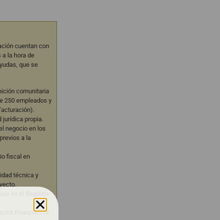
iación cuentan con
a la hora de
ayudas, que se
inición comunitaria
e 250 empleados y
facturación).
jurídica propia.
el negocio en los
revios a la
io fiscal en
lidad técnica y
yecto.
tas en el Registro
ctor financiero ni