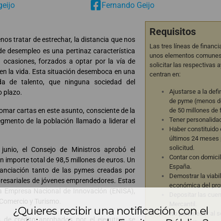
geijo
Fernando Geijo
Requisitos
nos tratar de estrechar, la distancia que nos
Las tres líneas de financ
e desempleo es una pertinaz característica
unos elementos comunes 
ocasiones, forzados a optar por la vía de
solicitar las respectivas 
 en la vida. Esta situación desemboca en una
centran en:
da de talento, que ninguna sociedad del
Ajustarse a la def
 plazo.
de pyme (menos d
 tomar cartas en este asunto, consciente de la
de 50 millones de 
Tener personalidad 
egmento de la población llamado a liderar el
Haber constituido 
últimos 24 meses p
solicitud.
junio, el Consejo de Ministros aprobó el
Contar con domicil
n importe total de 98,5 millones de euros. Un
España.
nanciación tanto de las pymes creadas por
Demostrar la viabi
resariales de jóvenes emprendedores. Estas
económica del pro
la Empresa Nacional de Innovación (ENISA),
Depositar las cuen
 Comercio y Turismo.
Mercantil.
¿Quieres recibir una notificación con el
No pertenecer al se
de crédito aprobados por el ejecutivo se