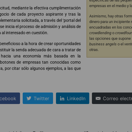
específicas de las pequ
empresas en el medio y la
icitud, mediante la efectiva cumplimentación
gocio de cada proyecto aspirante y tras la
Asimismo, hay otras form
mentaria solicitada, a través del ‘portal del
dinero para un incipiente
, se inicia el proceso de admisión y análisis de
encuadradas en los conc
 al interesado en cuestión.
crowdlending
o
crowdfou
las opciones que supone l
 beneficioso a la hora de crear oportunidades
business angels
o el
vent
otras.
tituir la senda adecuada de cara a tratar de
vo hacia una economía más basada en la
os botones de empresas tan conocidas como
ra, por citar sólo algunos ejemplos, a las que
cebook
Twitter
LinkedIn
Correo elect