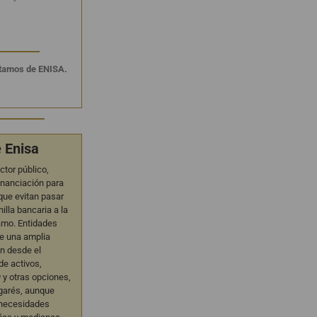
stamos de ENISA.
e Enisa
tor público,
inanciación para
ue evitan pasar
illa bancaria a la
tamo. Entidades
e una amplia
an desde el
de activos,
g
y otras opciones,
garés, aunque
 necesidades