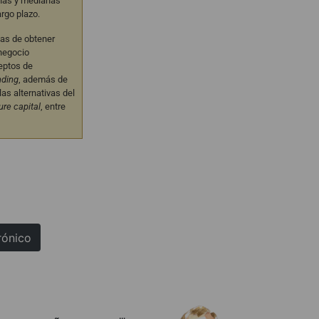
eñas y medianas
rgo plazo.
as de obtener
 negocio
eptos de
nding
, además de
as alternativas del
ure capital
, entre
rónico