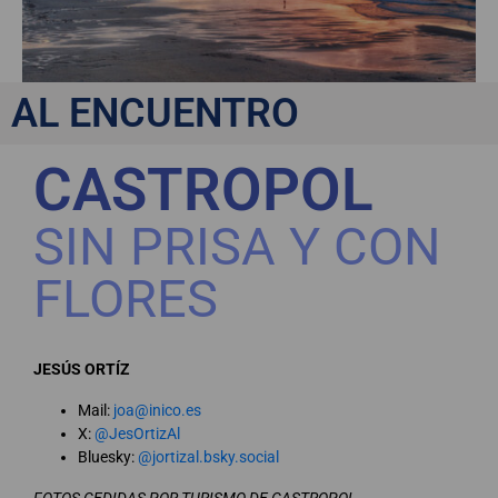
AL ENCUENTRO
CASTROPOL
SIN PRISA Y CON
FLORES
JESÚS ORTÍZ
Mail:
joa@inico.es
X:
@JesOrtizAl
Bluesky:
@jortizal.bsky.social
FOTOS CEDIDAS POR TURISMO DE CASTROPOL