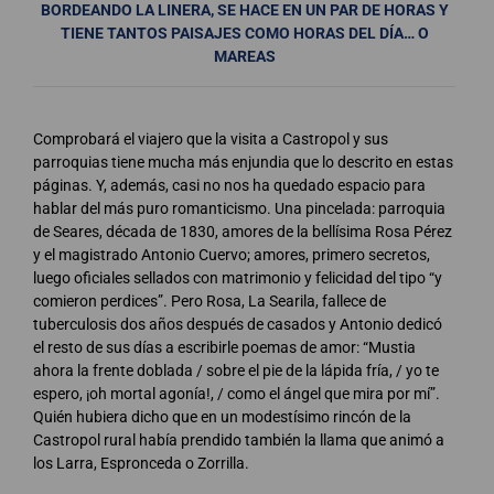
BORDEANDO LA LINERA, SE HACE EN UN PAR DE HORAS Y
TIENE TANTOS PAISAJES COMO HORAS DEL DÍA… O
MAREAS
Comprobará el viajero que la visita a Castropol y sus
parroquias tiene mucha más enjundia que lo descrito en estas
páginas. Y, además, casi no nos ha quedado espacio para
hablar del más puro romanticismo. Una pincelada: parroquia
de Seares, década de 1830, amores de la bellísima Rosa Pérez
y el magistrado Antonio Cuervo; amores, primero secretos,
luego oficiales sellados con matrimonio y felicidad del tipo “y
comieron perdices”. Pero Rosa, La Searila, fallece de
tuberculosis dos años después de casados y Antonio dedicó
el resto de sus días a escribirle poemas de amor: “Mustia
ahora la frente doblada / sobre el pie de la lápida fría, / yo te
espero, ¡oh mortal agonía!, / como el ángel que mira por mí”.
Quién hubiera dicho que en un modestísimo rincón de la
Castropol rural había prendido también la llama que animó a
los Larra, Espronceda o Zorrilla.