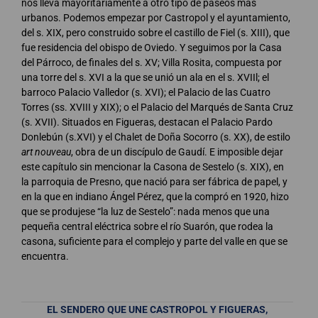
nos lleva mayoritariamente a otro tipo de paseos más
urbanos. Podemos empezar por Castropol y el ayuntamiento,
del s. XIX, pero construido sobre el castillo de Fiel (s. XIII), que
fue residencia del obispo de Oviedo. Y seguimos por la Casa
del Párroco, de finales del s. XV; Villa Rosita, compuesta por
una torre del s. XVI a la que se unió un ala en el s. XVIIl; el
barroco Palacio Valledor (s. XVI); el Palacio de las Cuatro
Torres (ss. XVIII y XIX); o el Palacio del Marqués de Santa Cruz
(s. XVII). Situados en Figueras, destacan el Palacio Pardo
Donlebún (s.XVI) y el Chalet de Doña Socorro (s. XX), de estilo
art nouveau
, obra de un discípulo de Gaudí. E imposible dejar
este capítulo sin mencionar la Casona de Sestelo (s. XIX), en
la parroquia de Presno, que nació para ser fábrica de papel, y
en la que en indiano Ángel Pérez, que la compró en 1920, hizo
que se produjese “la luz de Sestelo”: nada menos que una
pequeña central eléctrica sobre el río Suarón, que rodea la
casona, suficiente para el complejo y parte del valle en que se
encuentra.
EL SENDERO QUE UNE CASTROPOL Y FIGUERAS,