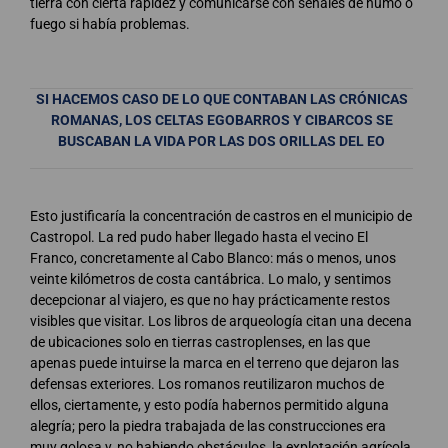
tierra con cierta rapidez y comunicarse con señales de humo o
fuego si había problemas.
SI HACEMOS CASO DE LO QUE CONTABAN LAS CRÓNICAS
ROMANAS, LOS CELTAS EGOBARROS Y CIBARCOS SE
BUSCABAN LA VIDA POR LAS DOS ORILLAS DEL EO
Esto justificaría la concentración de castros en el municipio de
Castropol. La red pudo haber llegado hasta el vecino El
Franco, concretamente al Cabo Blanco: más o menos, unos
veinte kilómetros de costa cantábrica. Lo malo, y sentimos
decepcionar al viajero, es que no hay prácticamente restos
visibles que visitar. Los libros de arqueología citan una decena
de ubicaciones solo en tierras castroplenses, en las que
apenas puede intuirse la marca en el terreno que dejaron las
defensas exteriores. Los romanos reutilizaron muchos de
ellos, ciertamente, y esto podía habernos permitido alguna
alegría; pero la piedra trabajada de las construcciones era
muy golosa y, no habiendo obstáculos, la explotación agrícola