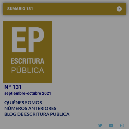
w
t
t
t
i
u
a
o
SUMARIO 131
t
b
g
k
t
e
r
e
a
r
m
Nº 131
septiembre-octubre 2021
QUIÉNES SOMOS
NÚMEROS ANTERIORES
BLOG DE ESCRITURA PÚBLICA