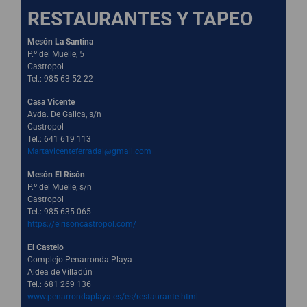
RESTAURANTES Y TAPEO
Mesón La Santina
P.º del Muelle, 5
Castropol
Tel.: 985 63 52 22
Casa Vicente
Avda. De Galica, s/n
Castropol
Tel.: 641 619 113
Martavicenteferradal@gmail.com
Mesón El Risón
P.º del Muelle, s/n
Castropol
Tel.: 985 635 065
https://elrisoncastropol.com/
El Castelo
Complejo Penarronda Playa
Aldea de Villadún
Tel.: 681 269 136
www.penarrondaplaya.es/es/restaurante.html