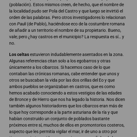
(población). Estos mismos creen, de hecho, que el nombre de
la localidad pudo ser Pola del Castro y que luego se invirtió el
orden de las palabras. Pero otros investigadores lo relacionan
con
Pauli
(de Pablo), haciéndose eco de la costumbre romana
de añadir a un territorio el nombre de su propietario. Bueno,
vale; pero ¿hay castros en el municipio? La respuesta es sí… y
no.
Los celtas
estuvieron indudablemente asentados en la zona.
Algunas referencias citan solo a los egobarros y otras
únicamente a los cibarcos. Si hacemos caso de lo que
contaban las crónicas romanas, cabe entender que unos y
otros se buscaban la vida por las dos orillas del Eo y que
ambos pueblos se organizaban en castros, que es como
hemos acabado conociendo a estos vestigios de las edades
de Bronce y de Hierro que nos ha legado la historia. Nos dicen
también algunos historiadores que los cibarcos eran más de
lo que hoy corresponde a la parte asturiana de la ría y que
habían construido un conjunto de poblados bastante
próximos entre sí, muchos de ellos en promontorios costeros,
aspecto que les permitía vigilar el mar, ir de uno a otro por