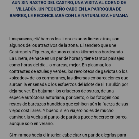
AUN SIN RASTRO DEL CASTRO, UNA VISITA AL CORNO DE
VILLADÚN, UN PEQUEÑO CABO EN LA PARROQUIA DE
BARRES, LE RECONCILIARÁ CON LA NATURALEZA HUMANA
Los paseos,
citábamos los litorales unas líneas atrás, son
algunos de los atractivos de la zona. El sendero que une
Castropol y Figueras, de unos cuatro kilómetros bordeando
La Linera, se hace en un par de horas y tiene tantos paisajes
como horas del día… o mareas, mejor. En pleamar, los
contrastes de azules y verdes, los revoloteos de gaviotas o los
«picados» de los cormoranes, las diversas embarcaciones que
surcan la ensenada o los esfuerzos del islote de El Turullón por
dejarse ver. En bajamar, los criaderos de ostras, de una
especie autóctona asturiana, por cierto, o los fotogénicos
restos de barcazas hundidas que exhiben aún la fuerza de sus
viejos costillares. Y bueno: si en viajero no es de mucho
caminar, la vuelta al punto de partida puede hacerse en barco,
aunque solo en verano.
Si miramos hacia el interior, cabe citar un par de alegrías para