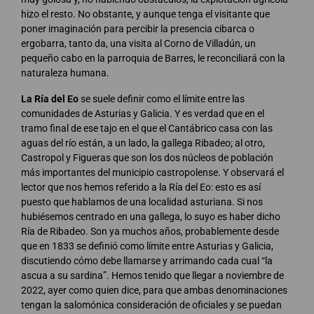
hizo el resto. No obstante, y aunque tenga el visitante que
poner imaginación para percibir la presencia cibarca o
ergobarra, tanto da, una visita al Corno de Villadún, un
pequeño cabo en la parroquia de Barres, le reconciliará con la
naturaleza humana.
La Ría del Eo
se suele definir como el límite entre las
comunidades de Asturias y Galicia. Y es verdad que en el
tramo final de ese tajo en el que el Cantábrico casa con las
aguas del río están, a un lado, la gallega Ribadeo; al otro,
Castropol y Figueras que son los dos núcleos de población
más importantes del municipio castropolense. Y observará el
lector que nos hemos referido a la Ría del Eo: esto es así
puesto que hablamos de una localidad asturiana. Si nos
hubiésemos centrado en una gallega, lo suyo es haber dicho
Ría de Ribadeo. Son ya muchos años, probablemente desde
que en 1833 se definió como límite entre Asturias y Galicia,
discutiendo cómo debe llamarse y arrimando cada cual “la
ascua a su sardina”. Hemos tenido que llegar a noviembre de
2022, ayer como quien dice, para que ambas denominaciones
tengan la salomónica consideración de oficiales y se puedan