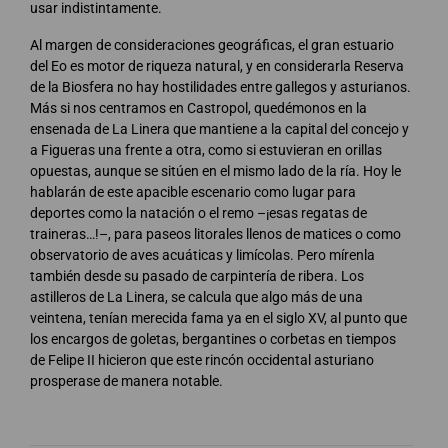
usar indistintamente.
Al margen de consideraciones geográficas, el gran estuario
del Eo es motor de riqueza natural, y en considerarla Reserva
de la Biosfera no hay hostilidades entre gallegos y asturianos.
Más si nos centramos en Castropol, quedémonos en la
ensenada de La Linera que mantiene a la capital del concejo y
a Figueras una frente a otra, como si estuvieran en orillas
opuestas, aunque se sitúen en el mismo lado de la ría. Hoy le
hablarán de este apacible escenario como lugar para
deportes como la natación o el remo –¡esas regatas de
traineras…!–, para paseos litorales llenos de matices o como
observatorio de aves acuáticas y limícolas. Pero mírenla
también desde su pasado de carpintería de ribera. Los
astilleros de La Linera, se calcula que algo más de una
veintena, tenían merecida fama ya en el siglo XV, al punto que
los encargos de goletas, bergantines o corbetas en tiempos
de Felipe II hicieron que este rincón occidental asturiano
prosperase de manera notable.