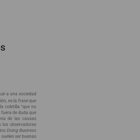
es
buir a una sociedad
ión, es la frase que
a coletilla “que no
á fuera de duda que
 una de las causas
s los observadores
mico
Doing Business
o suelen ser buenas