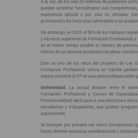
A la vez, de los casi 23 millones de población act
pueden acreditar formalmente sus competencias,
experiencia laboral o por vías no oficiales. E
profesional y les hace muy vulnerables si se quedan
Sin embargo, en 2025 el 50% de los trabajos requeri
y técnicos superiores de Formación Profesional) y 
en el menor tiempo posible el número de persona
ofertas de un sistema productivo en plena transfo
Este es uno de los retos del proyecto de Ley O
Formación Profesional -ahora en trámite parlam
espera convertir la FP en una pieza indispensable qu
Uniformidad.
La actual división entre el sist
Formación Profesional y Cursos de Especializac
Profesionalidad) dará paso a una estructura única d
estudiantes y trabajadores, que podrán programa
aspiraciones.
Se incluyen por primera vez micro formaciones (
hasta obtener sucesivas acreditaciones y titulacion