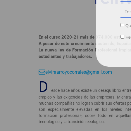
Qui
En el curso 2020-21 más de 974.000 estudiant
He 
A pesar de este crecimiento sostenido, España
La nueva ley de Formación Profesional implant
estudiantes y trabajadores.
elviraarroyocorrales@gmail.com
D
esde hace años existe un desequilibrio entre
empleo y las exigencias de las empresas. Mientr
muchas compañías no logran cubrir sus ofertas po
son especialmente elevadas en los niveles inte
formación profesional-, sobre todo en aquella
tecnológico y la transición ecológica.