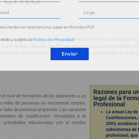
ero recibir en el email una copia en formato PDF
es se matricularon en Formación Profesional (FP), un 80% más qu
leído y acepto la
Política de Privacidad
 necesita más titulados en FP que encajen con las necesidades del
ará una oferta formativa única, flexible y acreditable, dirigida 
Enviar
Razones para u
 el nivel de formación de los aspirantes a un
legal de la Form
as miles de personas no encuentran empleo,
Profesional
r falta de personal preparado. Las vacantes
La actual Ley de
rmedios de cualificación -vinculados a la
Cualificaciones,
s actividades relacionadas con el cambio
2002, establece 
subsistemas de 
profesional, que