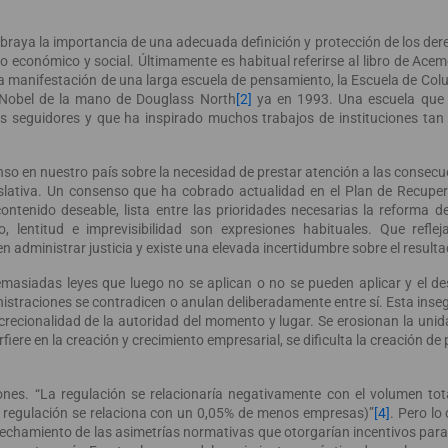
raya la importancia de una adecuada definición y protección de los der
llo económico y social. Últimamente es habitual referirse al libro de Ac
ima manifestación de una larga escuela de pensamiento, la Escuela de Co
 Nobel de la mano de Douglass North
[2]
ya en 1993. Una escuela que
s seguidores y que ha inspirado muchos trabajos de instituciones tan
so en nuestro país sobre la necesidad de prestar atención a las conse
gislativa. Un consenso que ha cobrado actualidad en el Plan de Recuper
ontenido deseable, lista entre las prioridades necesarias la reforma d
ivo, lentitud e imprevisibilidad son expresiones habituales. Que refle
n administrar justicia y existe una elevada incertidumbre sobre el resulta
masiadas leyes que luego no se aplican o no se pueden aplicar y el de
straciones se contradicen o anulan deliberadamente entre sí. Esta inseg
screcionalidad de la autoridad del momento y lugar. Se erosionan la uni
rfiere en la creación y crecimiento empresarial, se dificulta la creación de
nes. “La regulación se relacionaría negativamente con el volumen to
 regulación se relaciona con un 0,05% de menos empresas)”
[4]
. Pero lo
echamiento de las asimetrías normativas que otorgarían incentivos para 