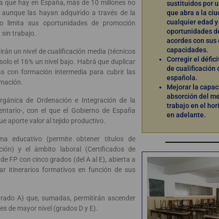
iva que hay en España, más de 10 millones no
sustituidos por 
 aunque las hayan adquirido a través de la
que abra a la ci
cualquier edad y
sto limita sus oportunidades de promoción
oportunidades d
 sin trabajo.
acordes con sus 
capacidades.
rán un nivel de cualificación media (técnicos
Corregir el défici
solo el 16% un nivel bajo. Habrá que duplicar
de cualificación 
s con formación intermedia para cubrir las
española.
rmación.
Mejorar la capac
absorción del m
rgánica de Ordenación e Integración de la
trabajo en el ho
entario-, con el que el Gobierno de España
en adelante.
e aporte valor al tejido productivo.
ema educativo (permite obtener títulos de
ión) y el ámbito laboral (Certificados de
e FP con cinco grados (del A al E), abierta a
r itinerarios formativos en función de sus
grado A) que, sumadas, permitirán ascender
es de mayor nivel (grados D y E).