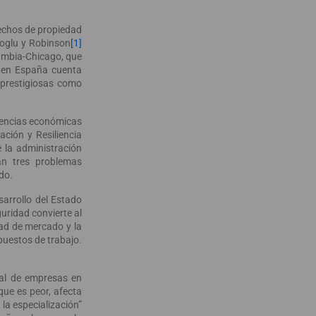
echos de propiedad
emoglu y Robinson
[1]
lumbia-Chicago, que
 en España cuenta
 prestigiosas como
cuencias económicas
ación y Resiliencia
e la administración
jan tres problemas
do.
sarrollo del Estado
uridad convierte al
dad de mercado y la
 puestos de trabajo.
tal de empresas en
 que es peor, afecta
la especialización”