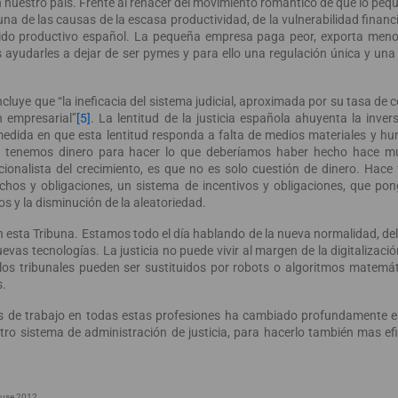
n nuestro país. Frente al renacer del movimiento romántico de que lo peq
una de las causas de la escasa productividad, de la vulnerabilidad financi
ejido productivo español. La pequeña empresa paga peor, exporta meno
s ayudarles a dejar de ser pymes y para ello una regulación única y una 
cluye que “la ineficacia del sistema judicial, aproximada por su tasa de c
n empresarial”
[5]
. La lentitud de la justicia española ahuyenta la invers
a medida en que esta lentitud responda a falta de medios materiales y h
in tenemos dinero para hacer lo que deberíamos haber hecho hace mu
cionalista del crecimiento, es que no es solo cuestión de dinero. Hace
chos y obligaciones, un sistema de incentivos y obligaciones, que pon
os y la disminución de la aleatoriedad.
n esta Tribuna. Estamos todo el día hablando de la nueva normalidad, de
as tecnologías. La justicia no puede vivir al margen de la digitalización
i los tribunales pueden ser sustituidos por robots o algoritmos matem
s.
os de trabajo en todas estas profesiones ha cambiado profundamente e
o sistema de administración de justicia, para hacerlo también mas efi
use 2012.