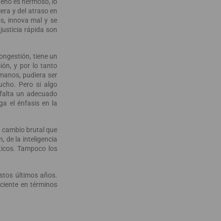
ueño es hermoso, lo
era y del atraso en
s, innova mal y se
justicia rápida son
ongestión, tiene un
ión, y por lo tanto
umanos, pudiera ser
cho. Pero si algo
 falta un adecuado
ga el énfasis en la
l cambio brutal que
, de la inteligencia
áticos. Tampoco los
stos últimos años.
ciente en términos