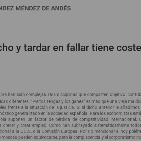
NDEZ MÉNDEZ DE ANDÉS
ho y tardar en fallar tiene cost
pre han sido complejas. Dos disciplinas que comparten objetivo: contri
icas diferentes. “Pleitos tengas y los ganes” es mas que una vieja maldic
frente a la situación de la justicia. Si al dicho anterior le añadimos l
agnóstico generalizado en la sociedad española. Para los economistas est
pañola suponen un factor de pérdida de competitividad internacional,
ra crecer y crear empleo. Como han subrayado sistemáticamente todo
acional a la OCDE o la Comisión Europea. Por no mencionar el hoy polé
de moscas pueden equivocarse, pero la complacencia y el corporatismo n