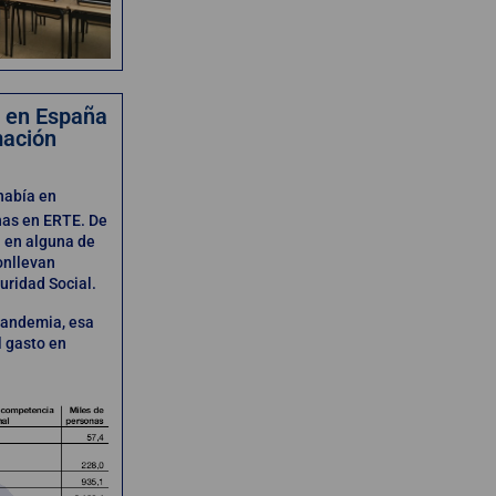
a en España
mación
había en
as en ERTE. De
 en alguna de
onllevan
uridad Social.
pandemia, esa
l gasto en