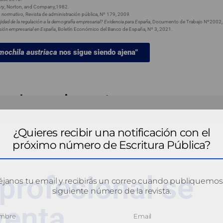
ory
, Norton, and Company,1982.
o normativo,
Revista de administración pública, Nº 179, 200
9.
dad de la regulación a la demografía empresarial? Evidencia para España
, Documento de Trabajo Nº2002,
versión empresarial en España
, Boletín Económico del Banco de España, Nº 3, 2021.
mochila austriaca
nos sigue siendo ajena"
nal se reinventa
¿Quieres recibir una notificación con el
próximo número de Escritura Pública?
profesional se
janos tu email y recibirás un correo cuando publiquemos
siguiente número de la revista.
venta