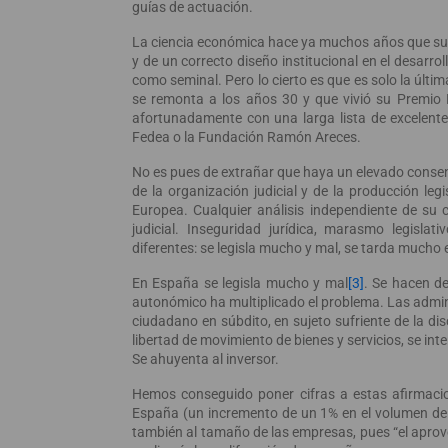
guías de actuación.
La ciencia económica hace ya muchos años que sub
y de un correcto diseño institucional en el desarro
como seminal. Pero lo cierto es que es solo la últ
se remonta a los años 30 y que vivió su Premio
afortunadamente con una larga lista de excelente
Fedea o la Fundación Ramón Areces.
No es pues de extrañar que haya un elevado consen
de la organización judicial y de la producción le
Europea. Cualquier análisis independiente de su c
judicial. Inseguridad jurídica, marasmo legislat
diferentes: se legisla mucho y mal, se tarda mucho e
En España se legisla mucho y mal
[3]
. Se hacen de
autonómico ha multiplicado el problema. Las admini
ciudadano en súbdito, en sujeto sufriente de la di
libertad de movimiento de bienes y servicios, se inte
Se ahuyenta al inversor.
Hemos conseguido poner cifras a estas afirmacio
España (un incremento de un 1% en el volumen de
también al tamaño de las empresas, pues “el aprov