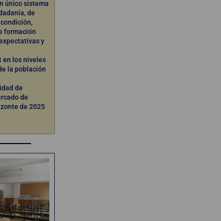
un único sistema
udadanía, de
 condición,
e formación
expectativas y
t en los niveles
de la población
idad de
ercado de
rizonte de 2025