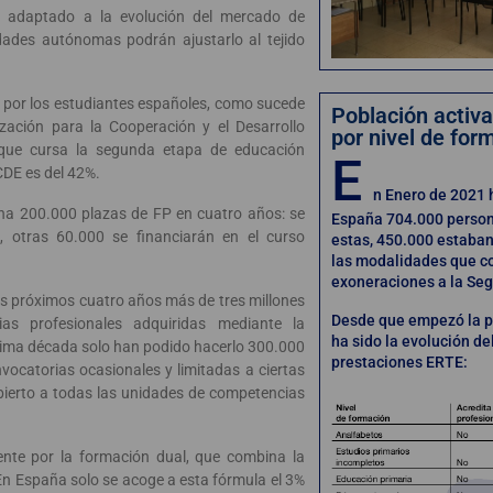
 adaptado a la evolución del mercado de
idades autónomas podrán ajustarlo al tejido
a por los estudiantes españoles, como sucede
Población activ
zación para la Cooperación y el Desarrollo
por nivel de for
que cursa la segunda etapa de educación
E
CDE es del 42%.
n Enero de 2021 
ha 200.000 plazas de FP en cuatro años: se
España 704.000 person
 otras 60.000 se financiarán en el curso
estas, 450.000 estaban
las modalidades que c
exoneraciones a la Seg
os próximos cuatro años más de tres millones
Desde que empezó la 
as profesionales adquiridas mediante la
ha sido la evolución de
última década solo han podido hacerlo 300.000
prestaciones ERTE:
nvocatorias ocasionales y limitadas a ciertas
bierto a todas las unidades de competencias
nte por la formación dual, que combina la
En España solo se acoge a esta fórmula el 3%