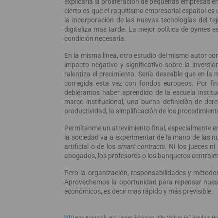
explicaría la proliferación de pequeñas empresas e
cierto es que el raquitismo empresarial español es 
la incorporación de las nuevas tecnologías del t
digitaliza mas tarde. La mejor política de pymes e
condición necesaria.
En la misma línea, otro estudio del mismo autor con
impacto negativo y significativo sobre la inversió
ralentiza el crecimiento. Sería deseable que en l
corregida esta vez con fondos europeos. Por f
debiéramos haber aprendido de la escuela institu
marco institucional, una buena definición de dere
productividad, la simplificación de los procedimient
Permítanme un atrevimiento final, especialmente e
la sociedad va a experimentar de la mano de las nuev
artificial o de los
smart contracts
. Ni los jueces n
abogados, los profesores o los banqueros centrale
Pero la organización, responsabilidades y métod
Aprovechemos la oportunidad para repensar nuestr
económicos, es decir mas rápido y más previsible.
[1]
Daron Acemoglu and James Robinson,
Why Nations Fail
, Random Ho