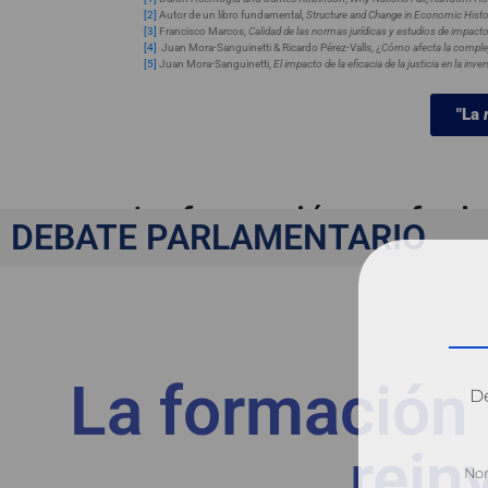
[2]
Autor de un libro fundamental,
Structure and Change in Economic Hist
[3]
Francisco Marcos,
Calidad de las normas jurídicas y estudios de impact
[4]
Juan Mora-Sanguinetti & Ricardo Pérez-Valls, ¿
Cómo afecta la compleji
[5]
Juan Mora-Sanguinetti,
El impacto de la eficacia de la justicia en la in
"La
La formación profesio
DEBATE PARLAMENTARIO
La formación 
Dé
rein