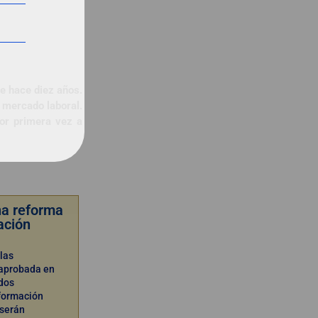
e hace diez años.
 mercado laboral.
por primera vez a
na reforma
ación
 las
 aprobada en
dos
formación
 serán