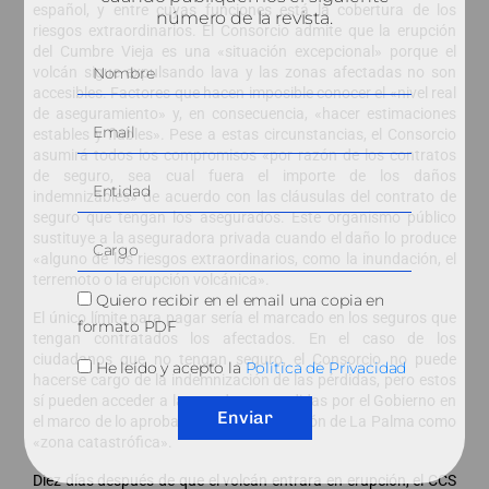
español, y entre cuyas funciones está la cobertura de los
número de la revista.
riesgos extraordinarios. El Consorcio admite que la erupción
del Cumbre Vieja es una «situación excepcional» porque el
volcán sigue expulsando lava y las zonas afectadas no son
accesibles. Factores que hacen imposible conocer el «nivel real
de aseguramiento» y, en consecuencia, «hacer estimaciones
estables y fiables». Pese a estas circunstancias, el Consorcio
asumirá todos los compromisos «por razón de los contratos
de seguro, sea cual fuera el importe de los daños
indemnizables» de acuerdo con las cláusulas del contrato de
seguro que tengan los asegurados. Este organismo público
sustituye a la aseguradora privada cuando el daño lo produce
«alguno de los riesgos extraordinarios, como la inundación, el
terremoto o la erupción volcánica».
Quiero recibir en el email una copia en
El único límite para pagar sería el marcado en los seguros que
formato PDF
tengan contratados los afectados. En el caso de los
ciudadanos que no tengan seguro, el Consorcio no puede
He leído y acepto la
Política de Privacidad
hacerse cargo de la indemnización de las pérdidas, pero estos
sí pueden acceder a las ayudas concedidas por el Gobierno en
Enviar
el marco de lo aprobado tras la declaración de La Palma como
«zona catastrófica».
Diez días después de que el volcán entrara en erupción, el CCS