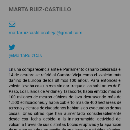
MARTA RUIZ-CASTILLO
martaruizcastillocalleja@gmail.com
@MartaRuizCas
E
n una comparecencia ante el Parlamento canario celebrada el
14 de octubre se refirió al Cumbre Vieja como el «volcán más
dañino de Europa de los últimos 100 años”. Para entonces el
volcán llevaba casi un mes sin dar tregua a los habitantes de El
Paso, Los Llanos de Aridane y Tazacorte; había emitido más de
100 millones de metros cúbicos de lava destruyendo más de
1.500 edificaciones, y había cubierto más de 400 hectáreas de
terreno y cientos de ciudadanos habían sido evacuados de sus
casas. Unas cifras que han aumentado considerablemente
desde esa fecha debido a la ininterrumpida actividad del
volcán a través de sus distintas bocas eruptivas y la aparición
de nuevas coladas, en medio de una intensa actividad sísmica.