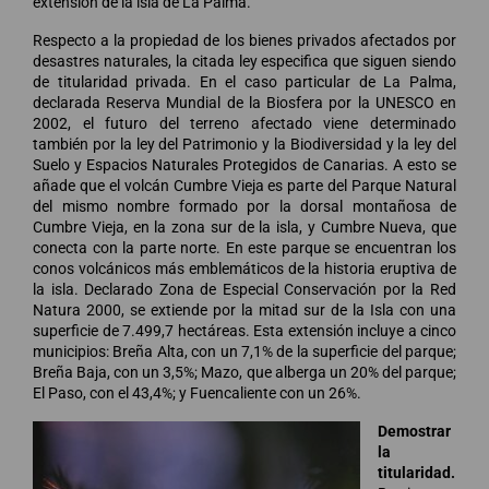
extensión de la isla de La Palma.
Respecto a la propiedad de los bienes privados afectados por
desastres naturales, la citada ley especifica que siguen siendo
de titularidad privada. En el caso particular de La Palma,
declarada Reserva Mundial de la Biosfera por la UNESCO en
2002, el futuro del terreno afectado viene determinado
también por la ley del Patrimonio y la Biodiversidad y la ley del
Suelo y Espacios Naturales Protegidos de Canarias. A esto se
añade que el volcán Cumbre Vieja es parte del Parque Natural
del mismo nombre formado por la dorsal montañosa de
Cumbre Vieja, en la zona sur de la isla, y Cumbre Nueva, que
conecta con la parte norte. En este parque se encuentran los
conos volcánicos más emblemáticos de la historia eruptiva de
la isla. Declarado Zona de Especial Conservación por la Red
Natura 2000, se extiende por la mitad sur de la Isla con una
superficie de 7.499,7 hectáreas. Esta extensión incluye a cinco
municipios: Breña Alta, con un 7,1% de la superficie del parque;
Breña Baja, con un 3,5%; Mazo, que alberga un 20% del parque;
El Paso, con el 43,4%; y Fuencaliente con un 26%.
Demostrar
la
titularidad.