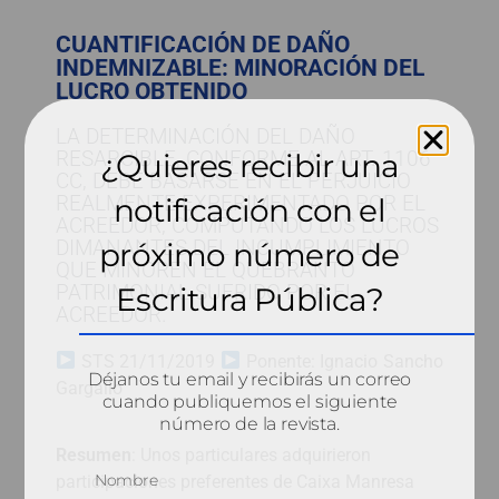
CUANTIFICACIÓN DE DAÑO
INDEMNIZABLE: MINORACIÓN DEL
LUCRO OBTENIDO
LA DETERMINACIÓN DEL DAÑO
RESARCIBLE, CONFORME AL ART. 1106
¿Quieres recibir una
CC, DEBE BASARSE EN EL PERJUICIO
REALMENTE EXPERIMENTADO POR EL
notificación con el
ACREEDOR, COMPUTANDO LOS LUCROS
DIMANANTES DEL INCUMPLIMIENTO
próximo número de
QUE MINOREN EL QUEBRANTO
PATRIMONIAL SUFRIDO POR EL
Escritura Pública?
ACREEDOR.
STS 21/11/2019
Ponente: Ignacio Sancho
Déjanos tu email y recibirás un correo
Gargallo
cuando publiquemos el siguiente
número de la revista.
Resumen
: Unos particulares adquirieron
participaciones preferentes de Caixa Manresa