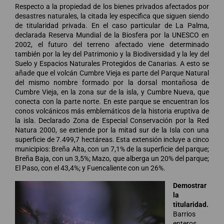
Respecto a la propiedad de los bienes privados afectados por
desastres naturales, la citada ley especifica que siguen siendo
de titularidad privada. En el caso particular de La Palma,
declarada Reserva Mundial de la Biosfera por la UNESCO en
2002, el futuro del terreno afectado viene determinado
también por la ley del Patrimonio y la Biodiversidad y la ley del
Suelo y Espacios Naturales Protegidos de Canarias. A esto se
añade que el volcán Cumbre Vieja es parte del Parque Natural
del mismo nombre formado por la dorsal montañosa de
Cumbre Vieja, en la zona sur de la isla, y Cumbre Nueva, que
conecta con la parte norte. En este parque se encuentran los
conos volcánicos más emblemáticos de la historia eruptiva de
la isla. Declarado Zona de Especial Conservación por la Red
Natura 2000, se extiende por la mitad sur de la Isla con una
superficie de 7.499,7 hectáreas. Esta extensión incluye a cinco
municipios: Breña Alta, con un 7,1% de la superficie del parque;
Breña Baja, con un 3,5%; Mazo, que alberga un 20% del parque;
El Paso, con el 43,4%; y Fuencaliente con un 26%.
Demostrar
la
titularidad.
Barrios
enteros