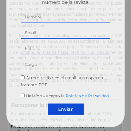
número de la revista.
ciudadanos que no tengan seguro, el Consorcio no puede
hacerse cargo de la indemnización de las pérdidas, pero estos
sí pueden acceder a las ayudas concedidas por el Gobierno en
el marco de lo aprobado tras la declaración de La Palma como
«zona catastrófica».
Diez días después de que el volcán entrara en erupción, el CCS
había abonado ya 625.000€ correspondientes a algunas
viviendas destruidas, informa el propio Consorcio. Y a fecha de
7 de octubre, la entidad había recibido 556 solicitudes de
indemnización correspondientes a 423 vivienda, 96 coches, 34
comercios y tres industriales. De ellas, 363 solicitudes
procedían de Los Llanos de Ariadne; 131 de El Paso; 39 de
Tazacorte; 10 de Breña Alta; cinco de Santa Cruz de La Palma;
Quiero recibir en el email una copia en
cuatro de Fuencaliente de La Palma, y otras cuatro de Villa de
formato PDF
Mazo.
He leído y acepto la
Política de Privacidad
Recuperar la isla
Enviar
El gobierno central, reunido el 28 de septiembre de 2021,
aprobó un real decreto-ley con medidas destinadas a «la
recuperación social, económica, laboral, educativa y