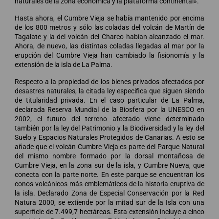
naturales de la zona económica y la plataforma continental».
Hasta ahora, el Cumbre Vieja se había mantenido por encima
de los 800 metros y sólo las coladas del volcán de Martín de
Tagalate y la del volcán del Charco habían alcanzado el mar.
Ahora, de nuevo, las distintas coladas llegadas al mar por la
erupción del Cumbre Vieja han cambiado la fisionomía y la
extensión de la isla de La Palma.
Respecto a la propiedad de los bienes privados afectados por
desastres naturales, la citada ley especifica que siguen siendo
de titularidad privada. En el caso particular de La Palma,
declarada Reserva Mundial de la Biosfera por la UNESCO en
2002, el futuro del terreno afectado viene determinado
también por la ley del Patrimonio y la Biodiversidad y la ley del
Suelo y Espacios Naturales Protegidos de Canarias. A esto se
añade que el volcán Cumbre Vieja es parte del Parque Natural
del mismo nombre formado por la dorsal montañosa de
Cumbre Vieja, en la zona sur de la isla, y Cumbre Nueva, que
conecta con la parte norte. En este parque se encuentran los
conos volcánicos más emblemáticos de la historia eruptiva de
la isla. Declarado Zona de Especial Conservación por la Red
Natura 2000, se extiende por la mitad sur de la Isla con una
superficie de 7.499,7 hectáreas. Esta extensión incluye a cinco