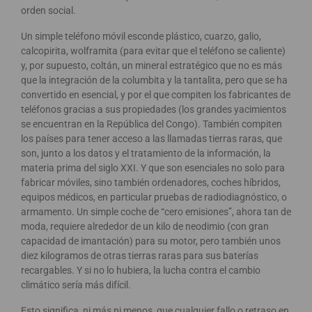
orden social.
Un simple teléfono móvil esconde plástico, cuarzo, galio,
calcopirita, wolframita (para evitar que el teléfono se caliente)
y, por supuesto, coltán, un mineral estratégico que no es más
que la integración de la columbita y la tantalita, pero que se ha
convertido en esencial, y por el que compiten los fabricantes de
teléfonos gracias a sus propiedades (los grandes yacimientos
se encuentran en la República del Congo). También compiten
los países para tener acceso a las llamadas tierras raras, que
son, junto a los datos y el tratamiento de la información, la
materia prima del siglo XXI. Y que son esenciales no solo para
fabricar móviles, sino también ordenadores, coches híbridos,
equipos médicos, en particular pruebas de radiodiagnóstico, o
armamento. Un simple coche de “cero emisiones”, ahora tan de
moda, requiere alrededor de un kilo de neodimio (con gran
capacidad de imantación) para su motor, pero también unos
diez kilogramos de otras tierras raras para sus baterías
recargables. Y si no lo hubiera, la lucha contra el cambio
climático sería más difícil.
Esto significa, ni más ni menos, que cualquier fallo o retraso en