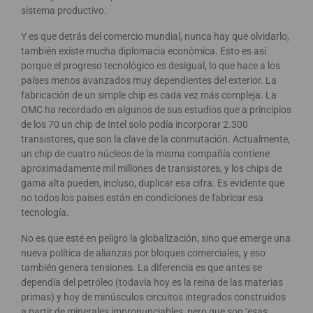
sistema productivo.
Y es que detrás del comercio mundial, nunca hay que olvidarlo,
también existe mucha diplomacia económica. Esto es así
porque el progreso tecnológico es desigual, lo que hace a los
países menos avanzados muy dependientes del exterior. La
fabricación de un simple chip es cada vez más compleja. La
OMC ha recordado en algunos de sus estudios que a principios
de los 70 un chip de Intel solo podía incorporar 2.300
transistores, que son la clave de la conmutación. Actualmente,
un chip de cuatro núcleos de la misma compañía contiene
aproximadamente mil millones de transistores, y los chips de
gama alta pueden, incluso, duplicar esa cifra. Es evidente que
no todos los países están en condiciones de fabricar esa
tecnología.
No es que esté en peligro la globalización, sino que emerge una
nueva política de alianzas por bloques comerciales, y eso
también genera tensiones. La diferencia es que antes se
dependía del petróleo (todavía hoy es la reina de las materias
primas) y hoy de minúsculos circuitos integrados construidos
a partir de minerales impronunciables, pero que son ‘esas