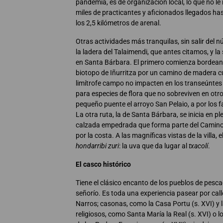
pandemia, es de organización local, lo que no le 
miles de practicantes y aficionados llegados has
los 2,5 kilómetros de arenal.
Otras actividades más tranquilas, sin salir del n
la ladera del Talaimendi, que antes citamos, y la
en Santa Bárbara. El primero comienza bordean
biotopo de Iñurritza por un camino de madera cu
limítrofe campo no impacten en los transeúntes 
para especies de flora que no sobreviven en otro
pequeño puente el arroyo San Pelaio, a por los 
La otra ruta, la de Santa Bárbara, se inicia en 
calzada empedrada que forma parte del Camino 
por la costa. A las magníficas vistas de la villa,
hondarribi zuri
: la uva que da lugar al
txacolí
.
El casco histórico
Tiene el clásico encanto de los pueblos de pesc
señorío. Es toda una experiencia pasear por call
Narros; casonas, como la Casa Portu (s. XVI) y
religiosos, como Santa María la Real (s. XVI) o l