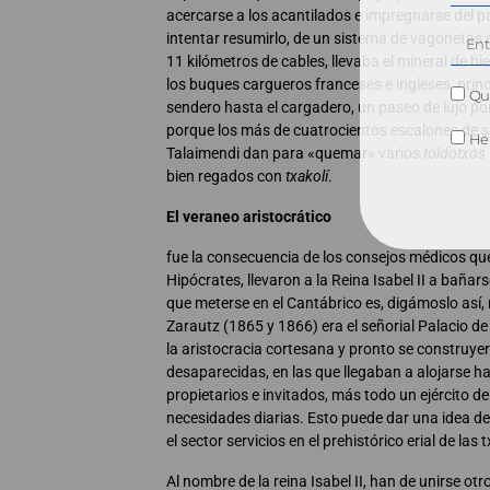
acercarse a los acantilados e impregnarse del pa
intentar resumirlo, de un sistema de vagonetas
11 kilómetros de cables, llevaba el mineral de h
los buques cargueros franceses e ingleses, princ
Qui
sendero hasta el cargadero, un paseo de lujo por 
porque los más de cuatrocientos escalones de s
He 
Talaimendi dan para «quemar» varios
toldotxos
bien regados con
txakolí
.
El veraneo aristocrático
fue la consecuencia de los consejos médicos qu
Hipócrates, llevaron a la Reina Isabel II a baña
que meterse en el Cantábrico es, digámoslo así,
Zarautz (1865 y 1866) era el señorial Palacio de 
la aristocracia cortesana y pronto se construy
desaparecidas, en las que llegaban a alojarse h
propietarios e invitados, más todo un ejército 
necesidades diarias. Esto puede dar una idea del
el sector servicios en el prehistórico erial de las 
Al nombre de la reina Isabel II, han de unirse o