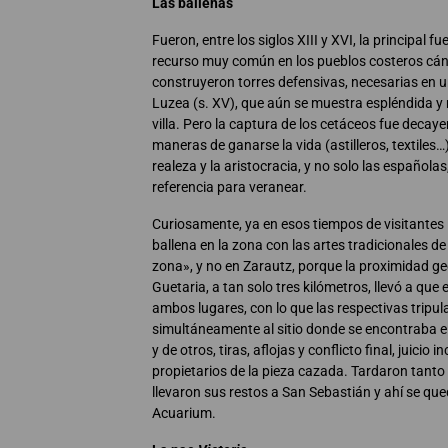
Las ballenas
Fueron, entre los siglos XIII y XVI, la principal 
recurso muy común en los pueblos costeros cán
construyeron torres defensivas, necesarias en u
Luzea (s. XV), que aún se muestra espléndida y 
villa. Pero la captura de los cetáceos fue deca
maneras de ganarse la vida (astilleros, textiles…)
realeza y la aristocracia, y no solo las españolas
referencia para veranear.
Curiosamente, ya en esos tiempos de visitantes i
ballena en la zona con las artes tradicionales d
zona», y no en Zarautz, porque la proximidad ge
Guetaria, a tan solo tres kilómetros, llevó a que 
ambos lugares, con lo que las respectivas tripu
simultáneamente al sitio donde se encontraba 
y de otros, tiras, aflojas y conflicto final, juicio 
propietarios de la pieza cazada. Tardaron tanto e
llevaron sus restos a San Sebastián y ahí se que
Acuarium.