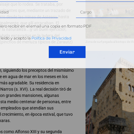
isaje que lo rodea. Se trataba, por
 colgantes que, mediante un trazado de
ierro desde las minas de Asteasu hasta
ipalmente, que allí atracaban. El
ero recibir en el email una copia en formato PDF
la naturaleza… ¡y un buen ejercicio!,
ubida excavados en la ladera del
leído y acepto la
Política de Privacidad
(pinchos de merluza típicos de Zarautz)
Zona de surf pegada al biotopo de Iñu
Enviar
e, siguiendo los preceptos del mismísimo
rse en agua de mar en los meses en los
 más agradable. Su residencia en
Narros (s. XVI). La real decisión tiró de
eron grandes mansiones, algunas
asta medio centenar de personas, entre
de empleados que atendían sus
 crecimiento, en época estival, que tuvo
txaras.
tros como Alfonso XIII y su segunda