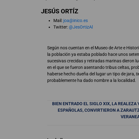
JESÚS ORTÍZ
Mail:
joa@inico.es
Twitter:
@JesOrtizAl
Según nos cuentan en el Museo de Arte e Historia
la población ya estaba poblado hace unos setent
sucesivas crecidas y retiradas marinas dieron l
en el que se fueron asentando tribus celtas, pr
haberse hecho dueña del lugar un tipo de jara,
t
probablemente ha dado nombre a la localidad.
BIEN ENTRADO EL SIGLO XIX, LA REALEZA 
ESPAÑOLAS, CONVIRTIERON A ZARAUTZ
VERANE