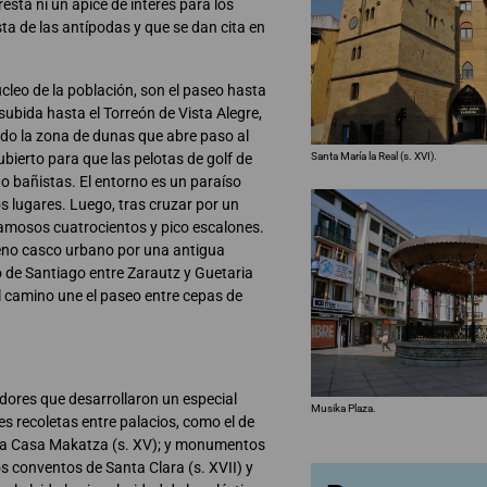
resta ni un ápice de interés para los
ta de las antípodas y que se dan cita en
úcleo de la población, son el paseo hasta
 subida hasta el Torreón de Vista Alegre,
do la zona de dunas que abre paso al
Santa María la Real (s. XVI).
bierto para que las pelotas de golf de
o bañistas. El entorno es un paraíso
s lugares. Luego, tras cruzar por un
famosos cuatrocientos y pico escalones.
pleno casco urbano por una antigua
de Santiago entre Zarautz y Guetaria
 el camino une el paseo entre cepas de
adores que desarrollaron un especial
Musika Plaza.
es recoletas entre palacios, como el de
 la Casa Makatza (s. XV); y monumentos
os conventos de Santa Clara (s. XVII) y