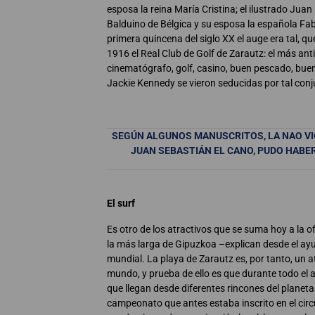
esposa la reina María Cristina; el ilustrado Jua
Balduino de Bélgica y su esposa la española Fab
primera quincena del siglo XX el auge era tal, qu
1916 el Real Club de Golf de Zarautz: el más anti
cinematógrafo, golf, casino, buen pescado, bue
Jackie Kennedy se vieron seducidas por tal con
SEGÚN ALGUNOS MANUSCRITOS, LA NAO VIC
JUAN SEBASTIÁN EL CANO, PUDO HABE
El surf
Es otro de los atractivos que se suma hoy a la of
la más larga de Gipuzkoa –explican desde el a
mundial. La playa de Zarautz es, por tanto, un at
mundo, y prueba de ello es que durante todo el 
que llegan desde diferentes rincones del planeta»
campeonato que antes estaba inscrito en el circu