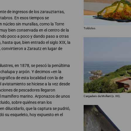
fuente de ingresos de los zarauztarras,
tabros. En esos tiempos se
n núcleo sin murallas, como la Torre
Toldotxo.
muy bien conservada en el centro de la
yendo poco a poco y dando paso a otras
, hasta que, bien entrado el siglo XIX, la
, convirtieron a Zarautz en lugar de
lustres, en 1878, se pescó la penúltima
e chalupa y arpón. Y decimos «en la
ográfica de esta localidad con la de
el avistamiento se hiciese a la vez desde
laciones de pescadores llegaron
el mamífero marino. Arponazos de unos
Cargadero de Mollarri (s. XX).
incluido, sobre quiénes eran los
n dilucidarlo, que la captura se pudrió,
dó su esqueleto, hoy expuesto en el