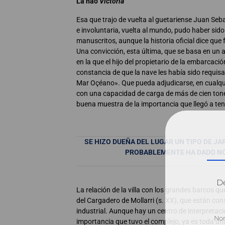
La nao
Victoria
Esa que trajo de vuelta al guetariense Juan Seba
e involuntaria, vuelta al mundo, pudo haber sid
manuscritos, aunque la historia oficial dice que 
Una convicción, esta última, que se basa en un a
en la que el hijo del propietario de la embarcació
constancia de que la nave les había sido requisa
Mar Oçéano». Que pueda adjudicarse, en cualqui
con una capacidad de carga de más de cien tonel
buena muestra de la importancia que llegó a ten
SE HIZO DUEÑA DEL LUGAR UN TIPO DE JA
PROBABLEMENTE HA DADO NO
Dé
La relación de la villa con los grandes barcos q
del Cargadero de Mollarri (s. XX), que están co
industrial. Aunque hay un centro de interpretac
importancia que tuvo el complejo, ya es toda una 