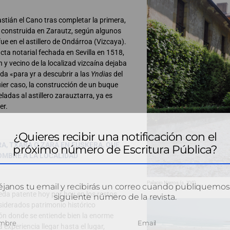
stián el Cano tras completar la primera,
o construida en Zarautz, según algunos
fue en el astillero de Ondárroa (Vizcaya).
cta notarial fechada en Sevilla en 1518,
n y vecino de la localizad vizcaína dejaba
da «para yr a descubrir a las
Yndias
del
er caso, la construcción de un buque
adas al astillero zarauztarra, ya es
er.
¿Quieres recibir una notificación con el
RA, TXARA O ZARA EN EUSKERA, QUE
próximo número de Escritura Pública?
MBRE A LA LOCALIDAD
Palacio Narros (s. XVI).
janos tu email y recibirás un correo cuando publiquemos
ueda patente hoy por hoy en los restos
siguiente número de la revista.
nsiderados patrimonio histórico
ión donde se entiende bien la enorme
experiencia llegar hasta el lugar,