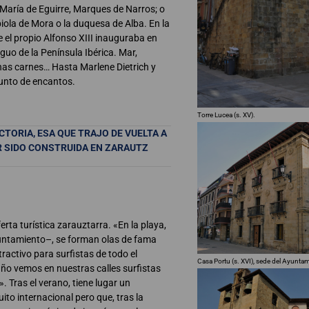
n María de Eguirre, Marques de Narros; o
iola de Mora o la duquesa de Alba. En la
e el propio Alfonso XIII inauguraba en
guo de la Península Ibérica. Mar,
nas carnes… Hasta Marlene Dietrich y
junto de encantos.
Torre Lucea (s. XV).
TORIA, ESA QUE TRAJO DE VUELTA A
R SIDO CONSTRUIDA EN ZARAUTZ
erta turística zarauztarra. «En la playa,
yuntamiento–, se forman olas de fama
ractivo para surfistas de todo el
Casa Portu (s. XVI), sede del Ayunta
año vemos en nuestras calles surfistas
. Tras el verano, tiene lugar un
ito internacional pero que, tras la