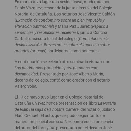
En marzo tuvo lugar una sesión fiscal, moderada por
Pablo Vázquez, censor de la junta directiva del Colegio
Notarial de Cataluña. Los notarios José Vicente Galdón
(
Extinción de condominio sobre un bien inmueble y
alteración patrimonial
) y María Paz Juárez (
Repaso a
sentencias y resoluciones recientes
); junto a Concha
Carballo, asesora fiscal del colegio (
Comentarios a la
deslocalización. Breves notas sobre el impuesto sobre
grandes fortunas
) participaron como ponentes.
A continuación se celebró otro seminario virtual sobre
Los patrimonios protegidos para personas con
discapacidad
. Presentado por José Alberto Marín,
decano del colegio, contó como orador con el notario
Valero Soler.
El 17 de mayo tuvo lugar en el Colegio Notarial de
Cataluña un
Webinot
de presentación del libro
La Notaria
de Rialp i la saga dels notaris Carrera
, del notario jubilado
Eladi Crehuet. El acto, que se pudo seguir tanto de
manera presencial como
online
, contó con la presencia
del autor del libro y fue presentado por el decano José