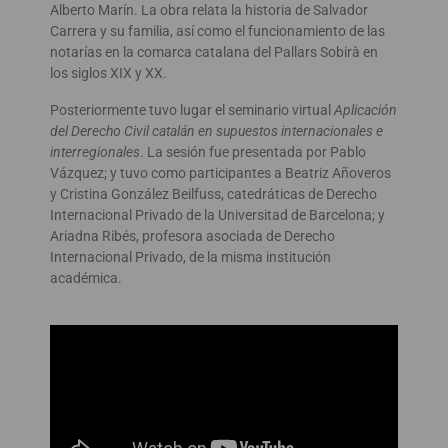
Alberto Marín. La obra relata la historia de Salvador
Carrera y su familia, así como el funcionamiento de las
notarías en la comarca catalana del Pallars Sobirà en
los siglos XIX y XX.
Posteriormente tuvo lugar el seminario virtual
Aplicación
del Derecho Civil catalán en supuestos internacionales e
interregionales
. La sesión fue presentada por Pablo
Vázquez; y tuvo como participantes a Beatriz Añoveros
y Cristina González Beilfuss, catedráticas de Derecho
Internacional Privado de la Universitad de Barcelona; y
Ariadna Ribés, profesora asociada de Derecho
Internacional Privado, de la misma institución
académica.