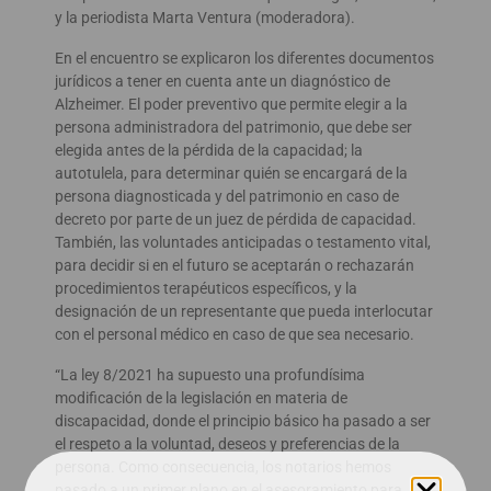
y la periodista Marta Ventura (moderadora).
En el encuentro se explicaron los diferentes documentos
jurídicos a tener en cuenta ante un diagnóstico de
Alzheimer. El poder preventivo que permite elegir a la
persona administradora del patrimonio, que debe ser
elegida antes de la pérdida de la capacidad; la
autotulela, para determinar quién se encargará de la
persona diagnosticada y del patrimonio en caso de
decreto por parte de un juez de pérdida de capacidad.
También, las voluntades anticipadas o testamento vital,
para decidir si en el futuro se aceptarán o rechazarán
procedimientos terapéuticos específicos, y la
designación de un representante que pueda interlocutar
con el personal médico en caso de que sea necesario.
“La ley 8/2021 ha supuesto una profundísima
modificación de la legislación en materia de
discapacidad, donde el principio básico ha pasado a ser
el respeto a la voluntad, deseos y preferencias de la
persona. Como consecuencia, los notarios hemos
pasado a un primer plano en el asesoramiento para