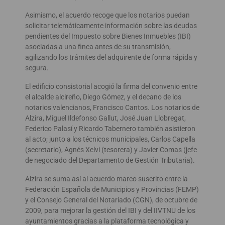
Asimismo, el acuerdo recoge que los notarios puedan
solicitar telemáticamente información sobre las deudas
pendientes del Impuesto sobre Bienes Inmuebles (IBI)
asociadas a una finca antes de su transmisión,
agilizando los trámites del adquirente de forma rápida y
segura.
El edificio consistorial acogió la firma del convenio entre
el alcalde alcireño, Diego Gómez, y el decano de los
notarios valencianos, Francisco Cantos. Los notarios de
Alzira, Miguel Ildefonso Gallut, José Juan Llobregat,
Federico Palasí y Ricardo Tabernero también asistieron
al acto; junto a los técnicos municipales, Carlos Capella
(secretario), Agnés Xelvi (tesorera) y Javier Comas (jefe
de negociado del Departamento de Gestión Tributaria).
Alzira se suma así al acuerdo marco suscrito entre la
Federación Española de Municipios y Provincias (FEMP)
y el Consejo General del Notariado (CGN), de octubre de
2009, para mejorar la gestión del IBI y del IIVTNU de los
ayuntamientos gracias a la plataforma tecnológica y