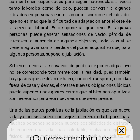
aún se tienen capacidades para seguir haciéndolas, a veces
tanto laborales como de ocio, pueden convertir a algunos
jubilados en personas con el llamado ¨síndrome del jubilado¨
que no es más que la dificultad de adaptación ante el cese de
la actividad laboral. Esto supone un gran reto. En algunas
personas puede generar sensaciones de vacío, pérdida de
intereses, o ausencia de algunos objetivos, todo lo cual se
viene a agravar con la pérdida del poder adquisitivo que, para
algunas personas, supone la jubilación.
Si bien en general la sensación de pérdida de poder adquisitivo
no se corresponde totalmente con la realidad, pues también
hay gastos que se dejan de hacer, como el transporte, comidas
fuera de casa y demás, el crearse nuevas obligaciones lúdicas
puede suponer unos gastos extras que, si bien son optativos,
son necesarios para esa nueva vida que se emprende.
Una de las partes positivas de la jubilación es que esa nueva
vida ya no se asocia con vejez o tercera edad, pues para
muchas personas se abren nuevas posibilidades de disfrutar,
de conocer una vida mas saludable, realizando ejercicios
¿Quieres recibir una
físicos, una alimentación sana y sostenible e incluso, en