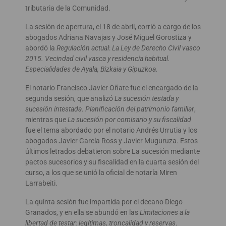
tributaria de la Comunidad.
La sesión de apertura, el 18 de abril, corrió a cargo de los
abogados Adriana Navajas y José Miguel Gorostiza y
abordó la
Regulación actual
:
La Ley de Derecho Civil vasco
2015. Vecindad civil vasca y residencia habitual.
Especialidades de Ayala, Bizkaia y Gipuzkoa.
El notario Francisco Javier Oñate fue el encargado de la
segunda sesión, que analizó
La sucesión testada y
sucesión intestada
.
Planificación del patrimonio familiar
,
mientras que
La sucesión por comisario y su fiscalidad
fue el tema abordado por el notario Andrés Urrutia y los
abogados Javier García Ross y Javier Muguruza. Estos
últimos letrados debatieron sobre La sucesión mediante
pactos sucesorios y su fiscalidad en la cuarta sesión del
curso, a los que se unió la oficial de notaría Miren
Larrabeiti.
La quinta sesión fue impartida por el decano Diego
Granados, y en ella se abundó en las
Limitaciones a la
libertad de testar: legítimas, troncalidad y reservas
.