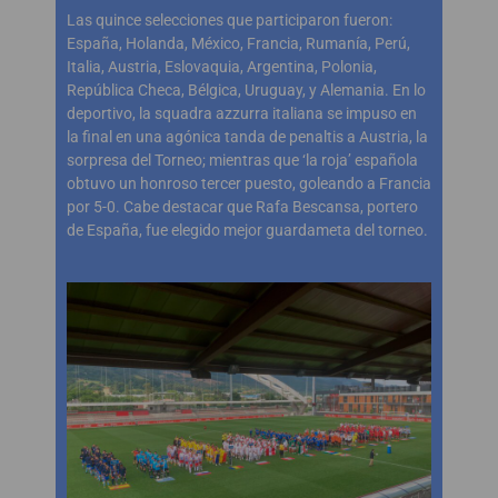
Las quince selecciones que participaron fueron:
España, Holanda, México, Francia, Rumanía, Perú,
Italia, Austria, Eslovaquia, Argentina, Polonia,
República Checa, Bélgica, Uruguay, y Alemania. En lo
deportivo, la squadra azzurra italiana se impuso en
la final en una agónica tanda de penaltis a Austria, la
sorpresa del Torneo; mientras que ‘la roja’ española
obtuvo un honroso tercer puesto, goleando a Francia
por 5-0. Cabe destacar que Rafa Bescansa, portero
de España, fue elegido mejor guardameta del torneo.