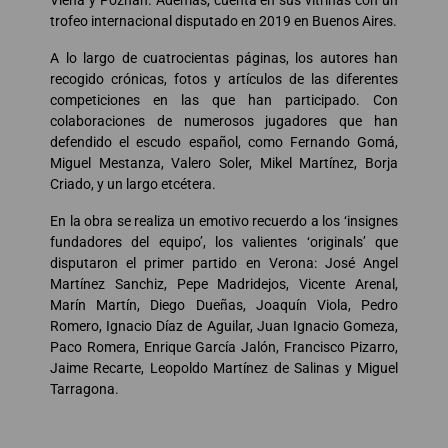
Viena y Poznan. Además, cuenta en sus vitrinas con un
trofeo internacional disputado en 2019 en Buenos Aires.
A lo largo de cuatrocientas páginas, los autores han
recogido crónicas, fotos y artículos de las diferentes
competiciones en las que han participado. Con
colaboraciones de numerosos jugadores que han
defendido el escudo español, como Fernando Gomá,
Miguel Mestanza, Valero Soler, Mikel Martínez, Borja
Criado, y un largo etcétera.
En la obra se realiza un emotivo recuerdo a los ‘insignes
fundadores del equipo’, los valientes ‘originals’ que
disputaron el primer partido en Verona: José Angel
Martínez Sanchiz, Pepe Madridejos, Vicente Arenal,
Marín Martín, Diego Dueñas, Joaquín Viola, Pedro
Romero, Ignacio Díaz de Aguilar, Juan Ignacio Gomeza,
Paco Romera, Enrique García Jalón, Francisco Pizarro,
Jaime Recarte, Leopoldo Martínez de Salinas y Miguel
Tarragona.