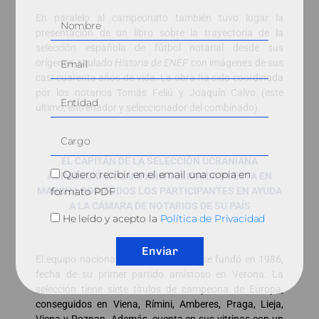
En paralelo al campeonato también tuvo lugar la
presentación de un libro sobre la trayectoria de la
selección española de fútbol notarial desde sus
orígenes, titulado
Historia de ENEF
con imágenes de sus
casi cuarenta años de vida. La obra ha sido coordinada
por los notarios Tomás Feliú y Joaquín Calvo (este
último, entrenador y seleccionador del combinado).
EL CAPITÁN DE LA SELECCIÓN UCRANIANA
Quiero recibir en el email una copia en
AGRADECIÓ LA CAMPAÑA SOLIDARIA PUESTA EN
formato PDF
MARCHA POR TODOS LOS PARTICIPANTES EN AYUDA
A LA CÁMARA DE NOTARIOS DE SU PAÍS
He leído y acepto la
Política de Privacidad
Enviar
El equipo nacional español de fútbol se fundó en 1986,
fecha de su primer partido amistoso en Verona. La
selección tiene siete títulos de campeona de Europa,
conseguidos en Viena, Rímini, Amberes, Praga, Lieja,