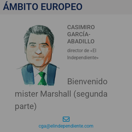
García-Abadillo
ÁMBITO EUROPEO
CASIMIRO
GARCÍA-
ABADILLO
director de «El
Independiente»
Bienvenido
mister Marshall (segunda
parte)
cga@elindependiente.com