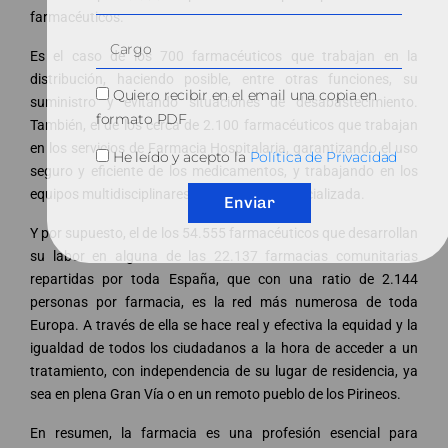
farmacéuticos.
Es el caso de los 700 farmacéuticos que trabajan en la
distribución, haciendo posible, entre otras funciones, su
Quiero recibir en el email una copia en
suministro y evitando situaciones de desabastecimiento.
formato PDF
También, el de los cerca de 2.100 farmacéuticos que trabajan
en los servicios de Farmacia Hospitalaria, garantizando el uso
He leído y acepto la
Política de Privacidad
seguro y eficiente de los medicamentos, y trabajando en los
equipos multidisciplinares de asistencia especializada.
Enviar
Y por supuesto, el de los 54.555 farmacéuticos que desarrollan
su labor en alguna de las 22.137 farmacias comunitarias
repartidas por toda España, que con una ratio de 2.144
personas por farmacia, es la red más numerosa de toda
Europa. A través de ella se hace real y efectiva la equidad y la
igualdad de todos los ciudadanos a la hora de acceder a un
tratamiento, con independencia de su lugar de residencia, ya
sea en plena Gran Vía o en un remoto pueblo de los Pirineos.
En resumen, la farmacia es una profesión esencial para