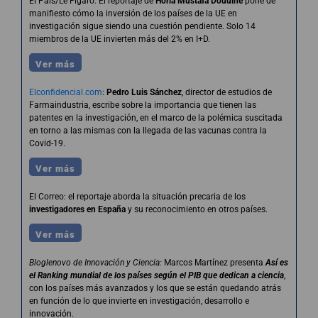
El País/Le Figaro: El reportaje de
Horia Mustafa Douuine
pone de
manifiesto cómo la inversión de los países de la UE en
investigación sigue siendo una cuestión pendiente. Solo 14
miembros de la UE invierten más del 2% en I+D.
Ver más
Elconfidencial.com
:
Pedro Luis Sánchez
, director de estudios de
Farmaindustria, escribe sobre la importancia que tienen las
patentes en la investigación, en el marco de la polémica suscitada
en torno a las mismas con la llegada de las vacunas contra la
Covid-19.
Ver más
El Correo: el reportaje aborda la situación precaria de los
investigadores en España
y su reconocimiento en otros países.
Ver más
Bloglenovo de Innovación y Ciencia:
Marcos Martínez presenta
Así es
el Ranking mundial de los países según el PIB que dedican a ciencia
,
con los países más avanzados y los que se están quedando atrás
en función de lo que invierte en investigación, desarrollo e
innovación.