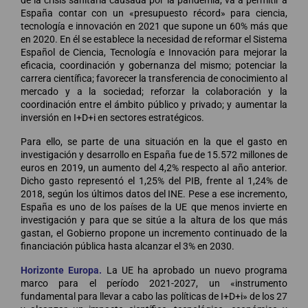
de la crisis sanitaria causada por la pandemia, va a permitir a
España contar con un «presupuesto récord» para ciencia,
tecnología e innovación en 2021 que supone un 60% más que
en 2020. En él se establece la necesidad de reformar el Sistema
Español de Ciencia, Tecnología e Innovación para mejorar la
eficacia, coordinación y gobernanza del mismo; potenciar la
carrera científica; favorecer la transferencia de conocimiento al
mercado y a la sociedad; reforzar la colaboración y la
coordinación entre el ámbito público y privado; y aumentar la
inversión en I+D+i en sectores estratégicos.
Para ello, se parte de una situación en la que el gasto en
investigación y desarrollo en España fue de 15.572 millones de
euros en 2019, un aumento del 4,2% respecto al año anterior.
Dicho gasto representó el 1,25% del PIB, frente al 1,24% de
2018, según los últimos datos del INE. Pese a ese incremento,
España es uno de los países de la UE que menos invierte en
investigación y para que se sitúe a la altura de los que más
gastan, el Gobierno propone un incremento continuado de la
financiación pública hasta alcanzar el 3% en 2030.
Horizonte Europa.
La UE ha aprobado un nuevo programa
marco para el período 2021-2027, un «instrumento
fundamental para llevar a cabo las políticas de I+D+i» de los 27