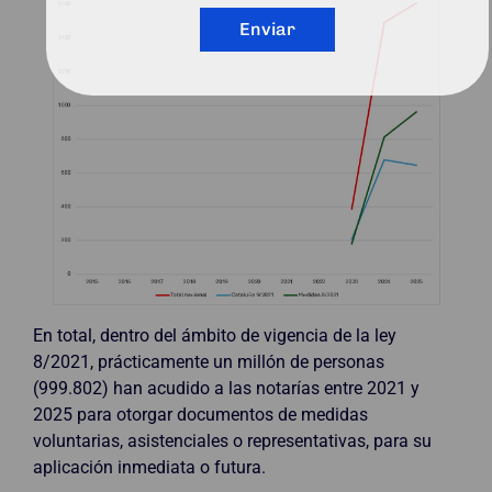
Enviar
En total, dentro del ámbito de vigencia de la ley
8/2021, prácticamente un millón de personas
(999.802) han acudido a las notarías entre 2021 y
2025 para otorgar documentos de medidas
voluntarias, asistenciales o representativas, para su
aplicación inmediata o futura.