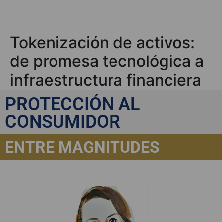
Tokenización de activos:
de promesa tecnológica a
infraestructura financiera
real, por Yael H. Oaknín
PROTECCIÓN AL
CONSUMIDOR
ENTRE MAGNITUDES