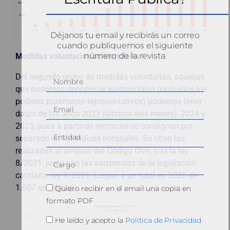
Déjanos tu email y recibirás un correo
cuando publiquemos el siguiente
número de la revista.
Medidas voluntarias asistenciales
Del segundo grupo de medidas voluntarias, aquellas
que podemos denominar asistenciales (excluidos los
poderes puramente representativos) podemos tener
datos de los años 2023 (últimos seis meses), 2024 y
2025, pues a partir de entonces se consignan por
separado en los índices notariales. Se citan las
realizadas al amparo del Código Civil, tras la ley
8/2021, junto con las asistencias de la legislación
catalana, ley 9/2021. Llegan a un total en 2025 de
1.607 escrituras.
Quiero recibir en el email una copia en
formato PDF
He leído y acepto la
Política de Privacidad