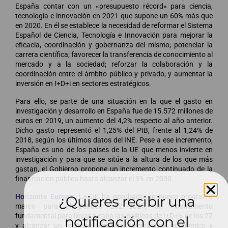
España contar con un «presupuesto récord» para ciencia,
tecnología e innovación en 2021 que supone un 60% más que
en 2020. En él se establece la necesidad de reformar el Sistema
Español de Ciencia, Tecnología e Innovación para mejorar la
eficacia, coordinación y gobernanza del mismo; potenciar la
carrera científica; favorecer la transferencia de conocimiento al
mercado y a la sociedad; reforzar la colaboración y la
coordinación entre el ámbito público y privado; y aumentar la
inversión en I+D+i en sectores estratégicos.
Para ello, se parte de una situación en la que el gasto en
investigación y desarrollo en España fue de 15.572 millones de
euros en 2019, un aumento del 4,2% respecto al año anterior.
Dicho gasto representó el 1,25% del PIB, frente al 1,24% de
2018, según los últimos datos del INE. Pese a ese incremento,
España es uno de los países de la UE que menos invierte en
investigación y para que se sitúe a la altura de los que más
gastan, el Gobierno propone un incremento continuado de la
financiación pública hasta alcanzar el 3% en 2030.
Horizonte Europa.
La UE ha aprobado un nuevo programa
¿Quieres recibir una
marco para el período 2021-2027, un «instrumento
fundamental para llevar a cabo las políticas de I+D+i» de los 27
notificación con el
y alcanzar un impacto científico, tecnológico, económico y