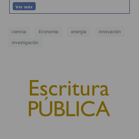
Ver más
ciencia
Economía
energía
innovación
investigación
© 2010, Consejo General del Notariado