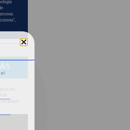
nología
de
patrones
cciones”,
MÁS
 el
gicas del
l de
l Notariado