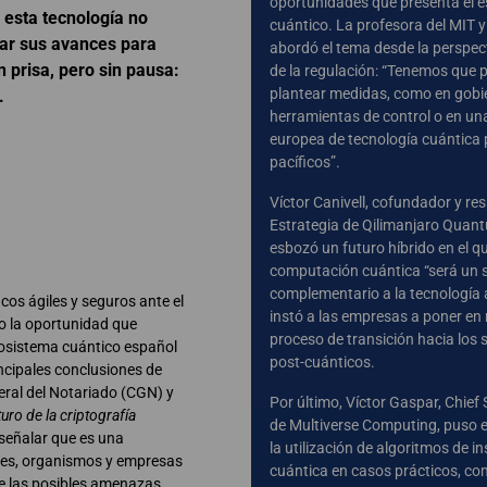
oportunidades que presenta el e
e esta tecnología no
cuántico. La profesora del MIT 
ar sus avances para
abordó el tema desde la perspect
 prisa, pero sin pausa:
de la regulación: “Tenemos que 
plantear medidas, como en gobi
.
herramientas de control o en un
europea de tecnología cuántica 
pacíficos”.
Víctor Canivell, cofundador y re
Estrategia de Qilimanjaro Quan
esbozó un futuro híbrido en el qu
computación cuántica “será un 
complementario a la tecnología 
cos ágiles y seguros ante el
instó a las empresas a poner en
mo la oportunidad que
proceso de transición hacia los 
cosistema cuántico español
post-cuánticos.
incipales conclusiones de
eral del Notariado (CGN) y
Por último, Víctor Gaspar, Chief 
uro de la criptografía
de Multiverse Computing, puso e
 señalar que es una
la utilización de algoritmos de i
ones, organismos y empresas
cuántica en casos prácticos, co
te las posibles amenazas.