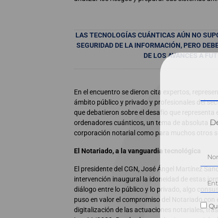
LAS TECNOLOGÍAS CUÁNTICAS AÚN NO SUP
SEGURIDAD DE LA INFORMACIÓN, PERO DE
DE LOS AVANCES A FU
En el encuentro se dieron cita expertos, represen
ámbito público y privado y profesionales del sec
que debatieron sobre el desafío que representa 
Dé
ordenadores cuánticos, un tema de absoluta pri
corporación notarial como para muchos otros se
El Notariado, a la vanguardia tecnológica
El presidente del CGN, José Ángel Martínez Sanc
intervención inaugural la idoneidad de estas jo
diálogo entre lo público y lo privado, algo consus
puso en valor el compromiso del Notariado con e
Qui
digitalización de las actuaciones notariales, tras