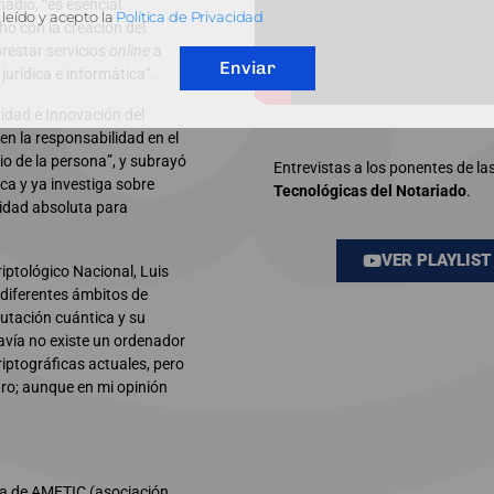
ñadió, “es esencial
leído y acepto la
Política de Privacidad
o con la creación del
prestar servicios
online
a
Enviar
urídica e informática”.
ridad e Innovación del
en la responsabilidad en el
cio de la persona”, y subrayó
Entrevistas a los ponentes de la
ca y ya investiga sobre
Tecnológicas del Notariado
.
ridad absoluta para
VER PLAYLIST
riptológico Nacional, Luis
diferentes ámbitos de
putación cuántica y su
avía no existe un ordenador
iptográficas actuales, pero
ro; aunque en mi opinión
ca de AMETIC (asociación