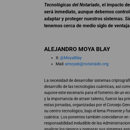
Tecnológicas del Notariado
, el impacto d
será inmediato, aunque debemos control
adaptar y proteger nuestros sistemas. Sin
tenemos cerca de medio siglo de ventaja
ALEJANDRO MOYA BLAY
X:
@MoyaBlay
Mail:
amoyab@notariado.org
La necesidad de desarrollar sistemas criptográfi
desarrollo de las tecnologías cuánticas, así co
supone este escenario para el fomento de un e
y la importancia de atraer talento, fueron las pr
estas jornadas, organizadas por el Consejo Gen
su centro tecnológico, bajo el lema
Presente y fut
cuántica
. Los ponentes también coincidieron en
responsabilidad ineludible de las Administraci
analizar los riesgos y preparar sus sistemas an