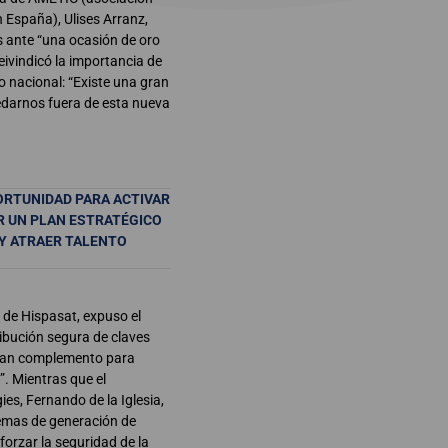
n España), Ulises Arranz,
 ante “una ocasión de oro
eivindicó la importancia de
o nacional: “Existe una gran
darnos fuera de esta nueva
ORTUNIDAD PARA ACTIVAR
R UN PLAN ESTRATÉGICO
 Y ATRAER TALENTO
de Hispasat, expuso el
ibución segura de claves
gran complemento para
”. Mientras que el
es, Fernando de la Iglesia,
stemas de generación de
orzar la seguridad de la