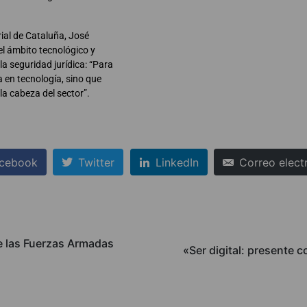
rial de Cataluña, José
 el ámbito tecnológico y
la seguridad jurídica: “Para
 en tecnología, sino que
a cabeza del sector”.
cebook
Twitter
LinkedIn
Correo elect
e las Fuerzas Armadas
«Ser digital: presente 