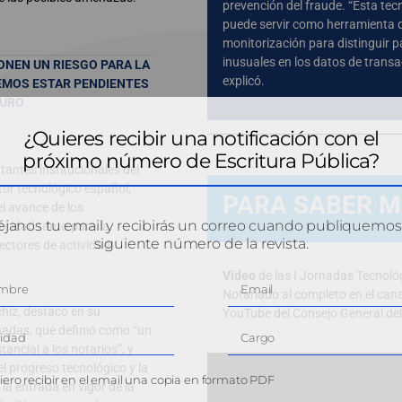
prevención del fraude. “Esta tec
puede servir como herramienta 
monitorización para distinguir 
inusuales en los datos de transa
ONEN UN RIESGO PARA LA
explicó.
BEMOS ESTAR PENDIENTES
TURO
¿Quieres recibir una notificación con el
próximo número de Escritura Pública?
tantes institucionales del
tor tecnológico español,
PARA SABER 
el avance de los
janos tu email y recibirás un correo cuando publiquemos
oridad tanto para la
siguiente número de la revista.
ctores de actividad.
Video
de las I Jornadas Tecnoló
Notariado al completo en el cana
hiz, destacó en su
YouTube del Consejo General de
rnadas, que definió como “un
tancial a los notarios”, y
l progreso tecnológico y la
ero recibir en el email una copia en formato PDF
 la entrada en vigor de la