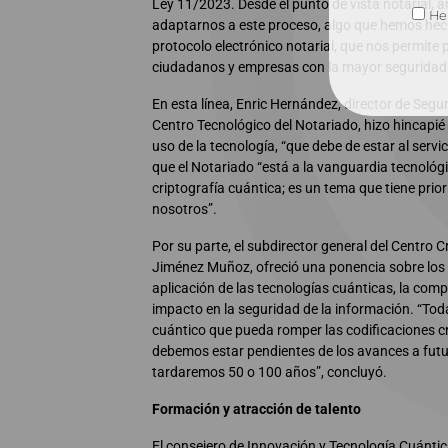
Ley 11/2023. Desde el punto de vista notarial, a
He 
adaptarnos a este proceso, algo que hemos hech
protocolo electrónico notarial, que nos permite 
ciudadanos y empresas con la mayor seguridad j
En esta línea, Enric Hernández, director de Segu
Centro Tecnológico del Notariado, hizo hincapié 
uso de la tecnología, “que debe de estar al servi
que el Notariado “está a la vanguardia tecnológi
criptografía cuántica; es un tema que tiene prio
nosotros”.
Por su parte, el subdirector general del Centro C
Jiménez Muñoz, ofreció una ponencia sobre los 
aplicación de las tecnologías cuánticas, la com
impacto en la seguridad de la información. “Tod
cuántico que pueda romper las codificaciones cr
debemos estar pendientes de los avances a futu
tardaremos 50 o 100 años”, concluyó.
Formación y atracción de talento
El consejero de Innovación y Tecnología Cuánti