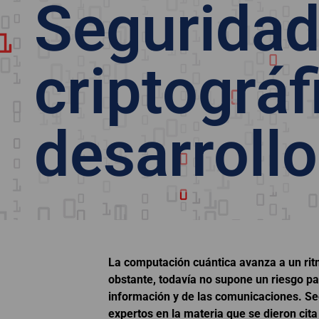
Segurida
criptográf
desarrollo
La computación cuántica avanza a un rit
obstante, todavía no supone un riesgo pa
información y de las comunicaciones. Se
expertos en la materia que se dieron cita