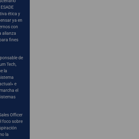
scenario
y ESADE
iva ética y
pensar ya en
ernos con
a alianza
para fines
sponsable de
tum Tech,
e la
sistema
actual» e
 marcha el
sistemas
Sales Officer
l foco sobre
nspiración
mo la