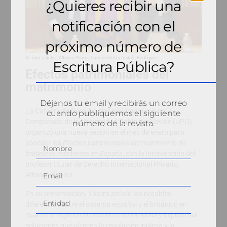
¿Quieres recibir una
notificación con el
próximo número de
De izda. a dcha.: Alfonso Ybarra, Carmen Vela y Andrés Rodríguez.
Escritura Pública?
Efectos patrimoniales del
matrimonio
Déjanos tu email y recibirás un correo
La Cátedra de Derecho Notarial Internacional y
cuando publiquemos el siguiente
Comparado de la Universidad Pablo de Olavide (UPO)
número de la revista.
organizó una nueva sesión en el mes de enero para
abordar los
Efectos patrimoniales del matrimonio de
británicos residentes en España
, con la intervención del
profesor titular de Derecho Internacional Privado,
Alfonso Ybarra.
En su presentación, Ybarra señaló las notables
diferencias entre el sistema español y el británico en
cuanto al régimen económico matrimonial y expuso las
soluciones que ofrecen la regulación inglesa y la