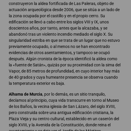
construyeron la aldea fortificada de Las Paleras, objeto de
actuación arqueológica desde 2006, que se sitúa a un lado de
la zona ocupada por el castillo y en el propio cerro. Su
edificación se llevó a cabo entre los siglos VIII y IX, unos
doscientos años, por tanto, antes que la alcazaba, y se
abandonó tras un violento incendio mediado el siglo X. Su
singularidad estriba en que se trata de un lugar que no estuvo
previamente ocupado, o al menos no se han encontrado
evidencias de otros asentamientos, y tampoco se ocupó
después. Algún cronista de la época identificó la aldea como
la «fuente de Satán», quizás por su proximidad con la sima del
Vapor, de 85 metros de profundidad, en cuyo interior hay más
de 40 grados y cuya humeante presencia se observa cuando
la temperatura exterior es baja.
Alhama de Murcia
, por lo demás, es un sitio tranquilo,
decíamos al principio, cuya vida transcurre en torno al Museo
de los Baños, la vecina iglesia de San Lázaro, del siglo XVIII,
pero construida sobre una antigua edificación cristiana, la
Plaza Vieja y su centro cultural, establecido en un caserón del
siglo XVIII, y la Avenida de la Constitución, donde reina el
ayuntamiento y se deja ver el Jardín de los Mártires.