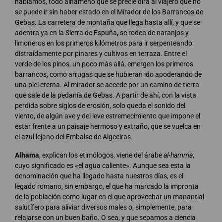
hablamos, todo alhameño que se precie dirá al viajero que no
se puede ir sin haber estado en el Mirador de los Barrancos de
Gebas. La carretera de montaña que llega hasta allí, y que se
adentra ya en la Sierra de Espuña, se rodea de naranjos y
limoneros en los primeros kilómetros para ir serpenteando
distraídamente por pinares y cultivos en terraza. Entre el
verde de los pinos, un poco más allá, emergen los primeros
barrancos, como arrugas que se hubieran ido apoderando de
una piel eterna. Al mirador se accede por un camino de tierra
que sale de la pedanía de Gebas. A partir de ahí, con la vista
perdida sobre siglos de erosión, solo queda el sonido del
viento, de algún ave y del leve estremecimiento que impone el
estar frente a un paisaje hermoso y extraño, que se vuelca en
el azul lejano del Embalse de Algeciras.
Alhama
, explican los etimólogos, viene del árabe
al-hamma
,
cuyo significado es «el agua caliente». Aunque sea esta la
denominación que ha llegado hasta nuestros días, es el
legado romano, sin embargo, el que ha marcado la impronta
de la población como lugar en el que aprovechar un manantial
salutífero para aliviar diversos males o, simplemente, para
relajarse con un buen baño. O sea, y que sepamos a ciencia