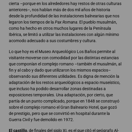
cierta –porque en los alrededores hay restos de otras culturas
anteriores–, nos hablan más de dos mil años de historia
desde la profundidad de las instalaciones balnearias que nos
legaron los tiempos de la
Pax Romana
. El pueblo musulmán,
como ha hecho en otros muchos lugares de la Península
Ibérica, se limitó a utilizar las instalaciones con algún mínimo
acomodo adecuado a sus costumbres y cultura.
Lo que hoy es el Museo Arqueológico Los Baños permite al
visitante moverse con comodidad por las distintas estancias
que componían el complejo romano –también el musulmán, al
fin y al cabo y dado que utilizaron los mismos espacios–
observando sus diferentes utilidades. Es digna de mención la
adaptación de los restos arqueológicos a espacio museístico,
que incluso ha podido desarrollar zonas destinadas a
exposiciones temporales. Una adaptación, por cierto, que
partía de un punto complicado, porque en 1848 se construyó
sobre el complejo romano el Gran Balneario Hotel, que gozó
de prestigio, pero que se convirtió en hospital durante la
Guerra Civil y fue demolido en 1972.
El castillo
, de finales del siglo XI, es el que citó el geógrafo Al-