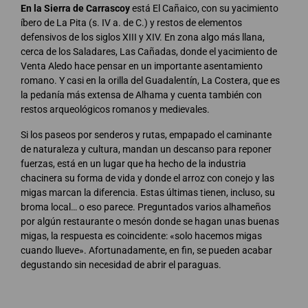
En la Sierra de Carrascoy
está El Cañaico, con su yacimiento
íbero de La Pita (s. IV a. de C.) y restos de elementos
defensivos de los siglos XIII y XIV. En zona algo más llana,
cerca de los Saladares, Las Cañadas, donde el yacimiento de
Venta Aledo hace pensar en un importante asentamiento
romano. Y casi en la orilla del Guadalentín, La Costera, que es
la pedanía más extensa de Alhama y cuenta también con
restos arqueológicos romanos y medievales.
Si los paseos por senderos y rutas, empapado el caminante
de naturaleza y cultura, mandan un descanso para reponer
fuerzas, está en un lugar que ha hecho de la industria
chacinera su forma de vida y donde el arroz con conejo y las
migas marcan la diferencia. Estas últimas tienen, incluso, su
broma local… o eso parece. Preguntados varios alhameños
por algún restaurante o mesón donde se hagan unas buenas
migas, la respuesta es coincidente: «solo hacemos migas
cuando llueve». Afortunadamente, en fin, se pueden acabar
degustando sin necesidad de abrir el paraguas.