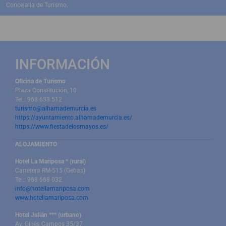
Concejalía de Turismo.
INFORMACIÓN
Oficina de Turismo
Plaza Constitución, 10
Tel.: 968 633 512
turismo@alhamademurcia.es
https://ayuntamiento.alhamademurcia.es/
https://www.fiestadelosmayos.es/
ALOJAMIENTO
Hotel La Mariposa * (rural)
Carretera RM-515 (Gebas)
Tel.: 968 668 032
info@hotellamariposa.com
www.hotellamariposa.com
Hotel Julián *** (urbano)
Av. Ginés Campos 35/37