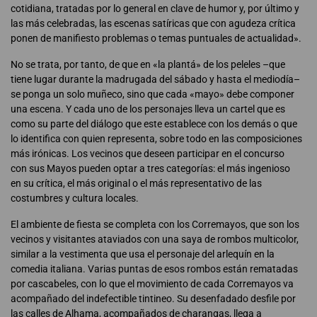
cotidiana, tratadas por lo general en clave de humor y, por último y
las más celebradas, las escenas satíricas que con agudeza crítica
ponen de manifiesto problemas o temas puntuales de actualidad».
No se trata, por tanto, de que en «la plantá» de los peleles –que
tiene lugar durante la madrugada del sábado y hasta el mediodía–
se ponga un solo muñeco, sino que cada «mayo» debe componer
una escena. Y cada uno de los personajes lleva un cartel que es
como su parte del diálogo que este establece con los demás o que
lo identifica con quien representa, sobre todo en las composiciones
más irónicas. Los vecinos que deseen participar en el concurso
con sus Mayos pueden optar a tres categorías: el más ingenioso
en su crítica, el más original o el más representativo de las
costumbres y cultura locales.
El ambiente de fiesta se completa con los Corremayos, que son los
vecinos y visitantes ataviados con una saya de rombos multicolor,
similar a la vestimenta que usa el personaje del arlequín en la
comedia italiana. Varias puntas de esos rombos están rematadas
por cascabeles, con lo que el movimiento de cada Corremayos va
acompañado del indefectible tintineo. Su desenfadado desfile por
las calles de Alhama, acompañados de charangas, llega a