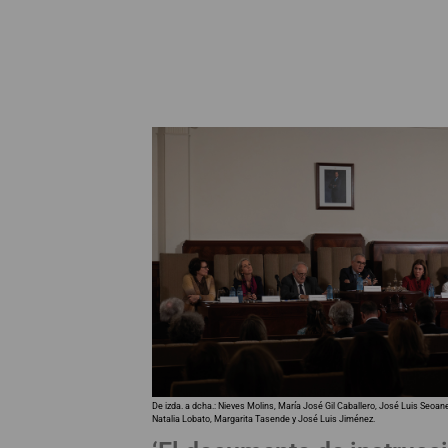
De izda. a dcha.: Nieves Molins, María José Gil Caballero, José Luis Seoan
Natalia Lobato, Margarita Tasende y José Luis Jiménez.