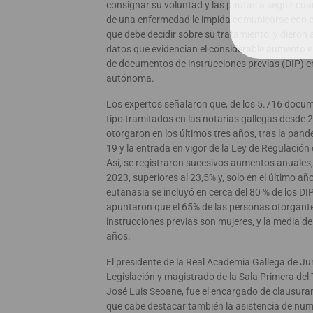
consignar su voluntad y las pautas a seguir cua
de una enfermedad le impida comunicarse con e
que debe decidir sobre su tratamiento, y dieron 
datos que evidencian el considerable aumento e
de documentos de instrucciones previas (DIP) 
autónoma.
Los expertos señalaron que, de los 5.716 docu
tipo tramitados en las notarías gallegas desde 
otorgaron en los últimos tres años, tras la pand
19 y la entrada en vigor de la Ley de Regulación
Así, se registraron sucesivos aumentos anuales
2023, superiores al 23,5% y, solo en el último año,
eutanasia se incluyó en cerca del 80 % de los DI
apuntaron que el 65% de las personas otorgant
instrucciones previas son mujeres, y la media d
años.
El presidente de la Real Academia Gallega de Ju
Legislación y magistrado de la Sala Primera del
José Luis Seoane, fue el encargado de clausurar 
que cabe destacar también la asistencia de nu