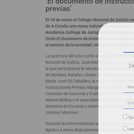
‘El documento de instrucc
previas’
El 18 de enero el Colegio Notarial de Galicia c
de A Coruña una mesa redonda, coorganizada 
Academia Gallega de Jurisprudencia y Legislac
título
El documento de instrucciones previas c
al servicio de la sociedad: información, otorgam
La apertura del acto corrió a cargo del decano d
Notarial de Galicia, José María Graiño, quien pre
Dé
la que participaron la secretaria general técnica
de Sanidad, Natalia Lobato; la vicedecana del col
María José Gil Caballero; la responsable del Reg
Instrucciones Previas, Margarita Tasende; la pre
Comisión de Garantía y Evaluación de la Eutanas
Nieves Molins; y el especialista en Medicina Inte
Sanitaria de Ourense y miembro de la misma Co
Jiménez Martínez.
Qui
Durante las intervenciones se abordaron los di
He 
ligados a estas disposiciones legales, que perm