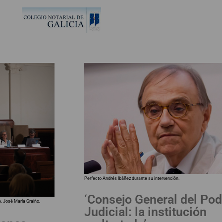
Perfecto Andrés Ibáñez durante su intervención.
‘Consejo General del Pod
e, José María Graiño,
Judicial: la institución