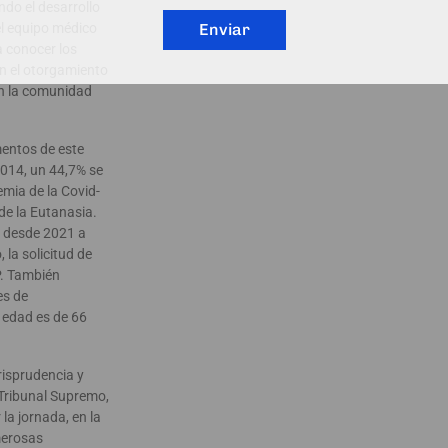
ndo el desarrollo
l equipo médico
Enviar
a conocer los
n el otorgamiento
en la comunidad
mentos de este
2014, un 44,7% se
emia de la Covid-
 de la Eutanasia.
, desde 2021 a
 la solicitud de
P. También
es de
e edad es de 66
risprudencia y
 Tribunal Supremo,
la jornada, en la
merosas