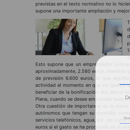
previstas en el texto normativo no lo hicier
supone una importante ampliación y mejora
T
d
d
p
1
s
Esto supone que un emprendedor cotizará 
aproximadamente, 2.580 euros, mientras qu
de previsión 6.600 euros, lo que signif
actividad el momento en que los gastos s
beneficiar de la bonificación. Así, ahora h
Dé
Plana, cuando se desee emprender nuevame
Otra cuestión de importancia es la nueva 
autónomos que tengan su domicilio como
servicios telefónicos, agua, etc. así com
euros si el gasto se ha producido en el ext