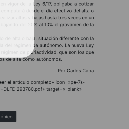
en vigor de la Ley 6/17, obligaba a cotizar
 computará desde el día efectivo del alta o
lizar altas y bajas hasta tres veces en un
, bajando del 20% al 10% el gravamen de la
 de alta o baja, situación diferente con la
ida del régimen de autónomo. La nueva Ley
régimen de pluriactividad, que son los que
dos de alta como autónomos.
Por Carlos Capa
er el artículo completo» icon=»pe-7s-
me=DLFE-293780.pdf» target=»_blank»
rónico