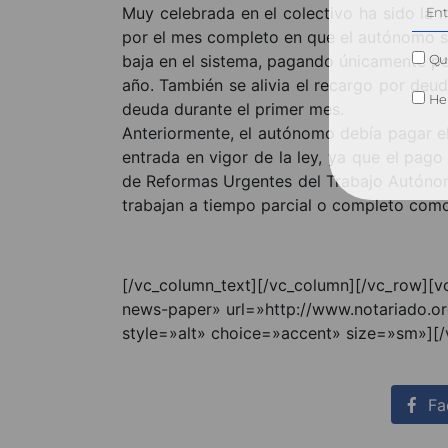
Muy celebrada en el colectivo ha sido la m
por el mes completo en que el autónomo se 
Qui
baja en el sistema, pagando únicamente po
año. También se alivia el recargo por deu
He 
deuda durante el primer mes.
Anteriormente, el autónomo debía pagar el 
entrada en vigor de la ley, ya que el pa
de Reformas Urgentes del Trabajo Autónomo
trabajan a tiempo parcial o completo com
[/vc_column_text][/vc_column][/vc_row][v
news-paper» url=»http://www.notariado.or
style=»alt» choice=»accent» size=»sm»][
Fa