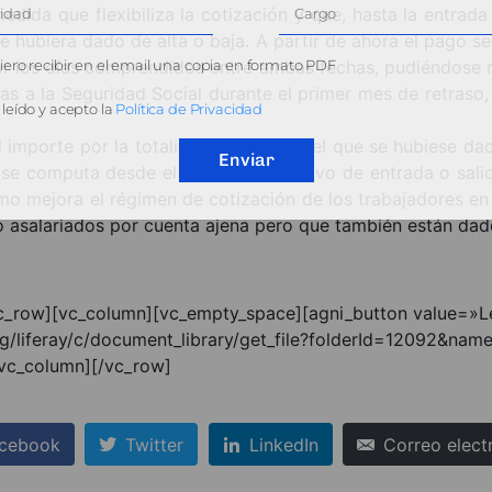
edida que flexibiliza la cotización y que, hasta la entrada 
hubiera dado de alta o baja. A partir de ahora el pago se
ero recibir en el email una copia en formato PDF
r los días comprendidos entre ambas fechas, pudiéndose rea
das a la Seguridad Social durante el primer mes de retraso
leído y acepto la
Política de Privacidad
importe por la totalidad del mes en el que se hubiese dado
Enviar
go se computa desde el momento efectivo de entrada o sal
 mejora el régimen de cotización de los trabajadores en 
o asalariados por cuenta ajena pero que también están da
c_row][vc_column][vc_empty_space][agni_button value=»Le
g/liferay/c/document_library/get_file?folderId=12092&na
/vc_column][/vc_row]
cebook
Twitter
LinkedIn
Correo elect