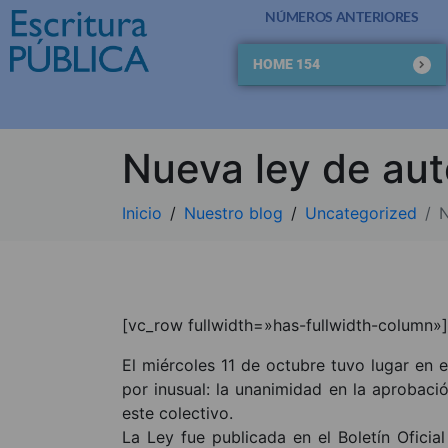
NÚMEROS ANTERIORES
HOME 154
Nueva ley de au
Inicio
Nuestro blog
Uncategorized
N
[vc_row fullwidth=»has-fullwidth-column»
El miércoles 11 de octubre tuvo lugar en e
por inusual: la unanimidad en la aprobac
este colectivo.
La Ley fue publicada en el Boletín Ofici