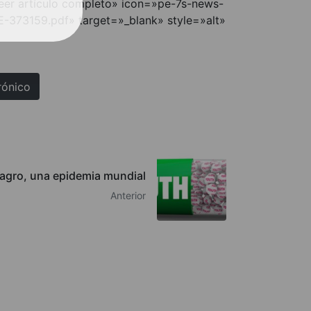
eer artículo completo» icon=»pe-7s-news-
E-373159.pdf» target=»_blank» style=»alt»
rónico
agro, una epidemia mundial
Anterior
QUIÉNES SOMOS
AVISO LEGAL