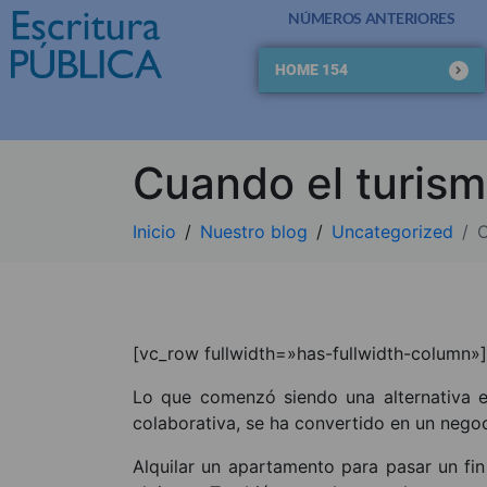
NÚMEROS ANTERIORES
HOME 154
Cuando el turis
Inicio
Nuestro blog
Uncategorized
C
[vc_row fullwidth=»has-fullwidth-column»
Lo que comenzó siendo una alternativa e
colaborativa, se ha convertido en un negocio
Alquilar un apartamento para pasar un fi