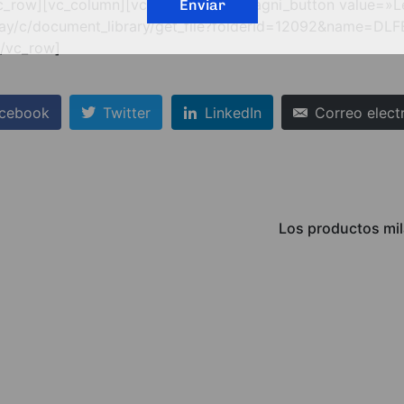
vc_row][vc_column][vc_empty_space][agni_button value=»L
Enviar
eray/c/document_library/get_file?folderId=12092&name=DLF
[/vc_row]
cebook
Twitter
LinkedIn
Correo elect
Los productos mil