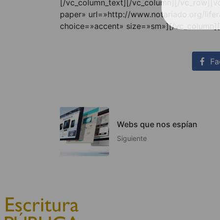
[/vc_column_text][/vc_column][/vc_row][
paper» url=»http://www.notariado.org/lif
choice=»accent» size=»sm»][/vc_column]
Fa
Webs que nos espían
Siguiente