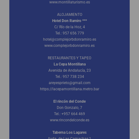
www.montillaturismo.es
ALOJAMIENTO
Hotel Don Ramiro ***
C/ Río de la Hoz, 4
Tel.: 957 656 779
hotel@complejorbdonramiro.es
www.complejorbdonramiro.es
RESTAURANTES Y TAPEO
La Cepa Montillana
Avenida de Andalucía, 23
Tel.: 957 738 234
areyesprieto@gmail.com
https://lacepamontillana.metro.bar
El rincón del Conde
Don Gonzalo, 7
Tel.: +957 664 469
www.rincondelconde.es
Taberna Los Lagares
Avda. de Las Camachas,1