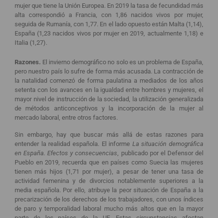
mujer que tiene la Unión Europea. En 2019 la tasa de fecundidad más
alta correspondió a Francia, con 1,86 nacidos vivos por mujer,
seguida de Rumanía, con 1,77. En el lado opuesto están Malta (1,14),
España (1,23 nacidos vivos por mujer en 2019, actualmente 1,18) e
Italia (1,27).
Razones.
El invierno demográfico no solo es un problema de España,
pero nuestro país lo sufre de forma más acusada. La contracción de
la natalidad comenzó de forma paulatina a mediados de los años
setenta con los avances en la igualdad entre hombres y mujeres, el
mayor nivel de instrucción de la sociedad, la utilización generalizada
de métodos anticonceptivos y la incorporación de la mujer al
mercado laboral, entre otros factores.
Sin embargo, hay que buscar más allá de estas razones para
entender la realidad española. El informe
La situación demográfica
en España. Efectos y consecuencias
, publicado por el Defensor del
Pueblo en 2019, recuerda que en países como Suecia las mujeres
tienen más hijos (1,71 por mujer), a pesar de tener una tasa de
actividad femenina y de divorcios notablemente superiores a la
media española. Por ello, atribuye la peor situación de España a la
precarización de los derechos de los trabajadores, con unos índices
de paro y temporalidad laboral mucho más altos que en la mayor
parte de los países de la UE. Estas circunstancias afectan