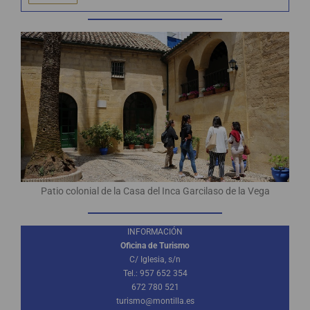
Patio colonial de la Casa del Inca Garcilaso de la Vega
INFORMACIÓN
Oficina de Turismo
C/ Iglesia, s/n
Tel.: 957 652 354
672 780 521
turismo@montilla.es