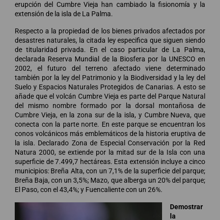
erupción del Cumbre Vieja han cambiado la fisionomía y la
extensión de la isla de La Palma.
Respecto a la propiedad de los bienes privados afectados por
desastres naturales, la citada ley especifica que siguen siendo
de titularidad privada. En el caso particular de La Palma,
declarada Reserva Mundial de la Biosfera por la UNESCO en
2002, el futuro del terreno afectado viene determinado
también por la ley del Patrimonio y la Biodiversidad y la ley del
Suelo y Espacios Naturales Protegidos de Canarias. A esto se
añade que el volcán Cumbre Vieja es parte del Parque Natural
del mismo nombre formado por la dorsal montañosa de
Cumbre Vieja, en la zona sur de la isla, y Cumbre Nueva, que
conecta con la parte norte. En este parque se encuentran los
conos volcánicos más emblemáticos de la historia eruptiva de
la isla. Declarado Zona de Especial Conservación por la Red
Natura 2000, se extiende por la mitad sur de la Isla con una
superficie de 7.499,7 hectáreas. Esta extensión incluye a cinco
municipios: Breña Alta, con un 7,1% de la superficie del parque;
Breña Baja, con un 3,5%; Mazo, que alberga un 20% del parque;
El Paso, con el 43,4%; y Fuencaliente con un 26%.
Demostrar
la