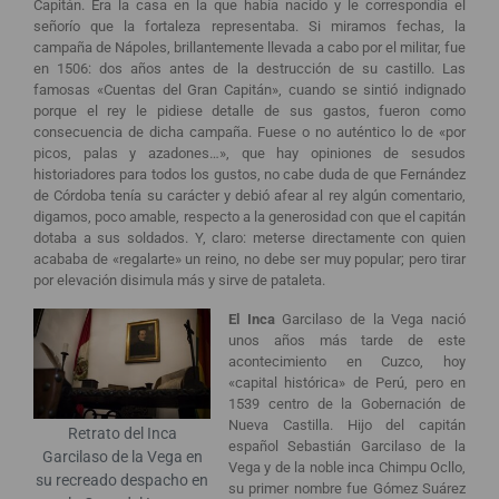
Capitán. Era la casa en la que había nacido y le correspondía el
señorío que la fortaleza representaba. Si miramos fechas, la
campaña de Nápoles, brillantemente llevada a cabo por el militar, fue
en 1506: dos años antes de la destrucción de su castillo. Las
famosas «Cuentas del Gran Capitán», cuando se sintió indignado
porque el rey le pidiese detalle de sus gastos, fueron como
consecuencia de dicha campaña. Fuese o no auténtico lo de «por
picos, palas y azadones…», que hay opiniones de sesudos
historiadores para todos los gustos, no cabe duda de que Fernández
de Córdoba tenía su carácter y debió afear al rey algún comentario,
digamos, poco amable, respecto a la generosidad con que el capitán
dotaba a sus soldados. Y, claro: meterse directamente con quien
acababa de «regalarte» un reino, no debe ser muy popular; pero tirar
por elevación disimula más y sirve de pataleta.
El Inca
Garcilaso de la Vega nació
unos años más tarde de este
acontecimiento en Cuzco, hoy
«capital histórica» de Perú, pero en
1539 centro de la Gobernación de
Nueva Castilla. Hijo del capitán
Retrato del Inca
español Sebastián Garcilaso de la
Garcilaso de la Vega en
Vega y de la noble inca Chimpu Ocllo,
su recreado despacho en
su primer nombre fue Gómez Suárez