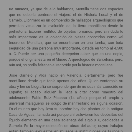
De museos
, ya que de ello hablamos, Montilla tiene dos espacios
que no debería perderse el viajero: el de Historia Local y el de
Garnelo. El primero es un compendio de hallazgos arqueológicos que
permiten visualizar la evolución de la tierra montillana desde la
prehistoria. Expone multitud de objetos romanos, pero sin duda lo
más impactante es la colección de piezas conocidas como «el
tesoro de Montilla», que se encontraron en una tumba, con toda
seguridad de una persona muy importante, datada en torno al 4.500
a. C. Puede ser una pequeña decepción saber que es una copia,
porque el original está en el Museo Arqueológico de Barcelona, pero,
aún así, no podía faltar en el recorrido por la historia montillana.
José Garnelo y Alda nació en Valencia, ciertamente, pero fue
montillano desde que tenía apenas dos años. Quien contempla su
obra y lee su biografía se sorprende que de no sea más conocido en
España; si acaso, alguien le llega a citar como maestro del
adolescente Pablo Ruiz Picasso (14 años) porque el propio y
universal malagueño se ocupó de manifestarlo en alguna ocasión.
En el museo que hoy lleva su nombre hay dos plantas de la antigua
Casa de Aguas, llamada así porque ahí estuvieron los depósitos del
líquido elemento en una casa solariega del siglo XIX, dedicadas a
Garnelo. Es la mayor colección de obras del autor, cuyos trabajos
están también expuestos en museos e instituciones de Europa y