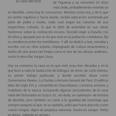
la Casa del Inca
de Figueroa y se renombró 24 años
más tarde, probablemente viviendo ya
en Montilla, como hoy le conocemos. Mestizo como era, y de lo que
se sentía orgulloso y hacía alarde, recibió educación esmerada por
parte de padre y madre, cada cual según los cánones de sus
respectivas culturas, lo que le dotó de autoridad en sus obras
históricas sobre la civilización incaica. Decidió viajar a España con
20 años y, apoyado por un tío que vivía en la población cordobesa, fijó
su residencia entre los montillanos. Y allí se dedicó a leer, estudiar y
escribir con un «fino espíritu, impregnado de cultura renacentista y
dueño de una prosa tan limpia como el aire de las alturas andinas»,
como lo describe Vargas Llosa.
Hoy se conserva la casa en la que vivió unas tres décadas y en la
que llevó a cabo la traducción de
Diálogos de Amor
, de León Hebreo,
su primer trabajo publicado, y donde escribió obras como
Comentarios Reales
,
La Florida
o
Historia General del Perú
. El edificio
data del siglo XVI y, convertido en Casa-Museo, conserva enseres y
mobiliario de la época, incluyendo algunos procedentes de la casa
natal del historiador en Cuzco. Es, sin duda, un «pelotazo» de historia
de Montilla, pero también un canto a la igualdad del mestizaje que
siempre pregonó el que, en su epitafio, pidió que fuera descrito como
«varón insigne, digno de perpetua memoria. Ilustre en sangre. Perito
en letras. Valiente en armas».