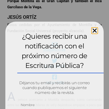
Porque Montilla es el Gran Capitán y también el Inca
Garcilaso de la Vega.
JESÚS ORTÍZ
Fotos cedidas por el Ayuntamiento de Montilla y la
Fundación Social Universal (proyecto alzacola).
¿Quieres recibir una
notificación con el
joa@inico.es
próximo número de
Escritura Pública?
@JesOrtizAl
Jesús Ortíz
Déjanos tu email y recibirás un correo
cuando publiquemos el siguiente
A
número de la revista.
petece acercarse a Montilla despacito, como caminando
entre las ordenadas hileras de vid y dejándose empapar, a poco que