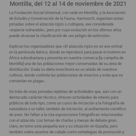
Montilla, del 12 al 14 de noviembre de 2021
La Fundación Social Universal, con sede en Montilla, y la Asociación
de Estudio y Conservación de la Fauna, Harmusch, organizan estas
jornadas sobre el alzacola rojizo o colitajara, ave considerada
«especie vulnerable», pero por cuya evolución en los últimos años
puede alcanzar la clasificación de «en peligro de extinción».
Explican los organizadores que «El alzacola rojizo es un ave estival
en la península ibérica, donde se reproduce para pasar el invierno en
África subsahariana y presenta en nuestra comarca [la campiña de
Montilla] una de las poblaciones mejor conservadas de su área de
distribución. Dada su dieta insectívora es un aliado de nuestros
cultivos, donde controla las poblaciones de insectos y evita que se
conviertan en plaga».
Se trata de unas jornadas repletas de actividades que, aún con un
destacado carácter técnico, ofrecen actividades de interés para
públicos de todo tipo, como un curso de iniciación a la fotografía de
naturaleza o un taller, también de iniciación, al anillamiento científico
de aves. No faltan a la cita exposiciones fotográficas relacionadas
con el alzacola. Los temas de charlas y mesas de debate giran,
claro, en torno esta pequeña ave y su situación en España, pero
también sobre asuntos de calado como estrategias de promoción y