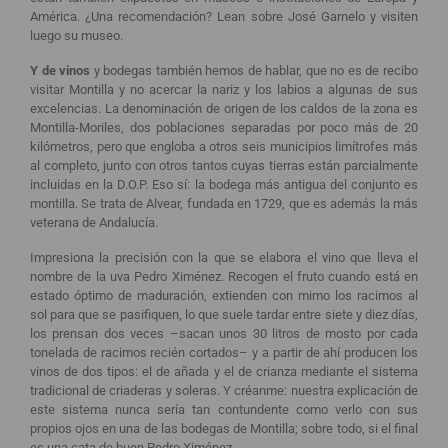
América. ¿Una recomendación? Lean sobre José Garnelo y visiten
luego su museo.
Y de vinos
y bodegas también hemos de hablar, que no es de recibo
visitar Montilla y no acercar la nariz y los labios a algunas de sus
excelencias. La denominación de origen de los caldos de la zona es
Montilla-Moriles, dos poblaciones separadas por poco más de 20
kilómetros, pero que engloba a otros seis municipios limítrofes más
al completo, junto con otros tantos cuyas tierras están parcialmente
incluidas en la D.O.P. Eso sí: la bodega más antigua del conjunto es
montilla. Se trata de Alvear, fundada en 1729, que es además la más
veterana de Andalucía.
Impresiona la precisión con la que se elabora el vino que lleva el
nombre de la uva Pedro Ximénez. Recogen el fruto cuando está en
estado óptimo de maduración, extienden con mimo los racimos al
sol para que se pasifiquen, lo que suele tardar entre siete y diez días,
los prensan dos veces –sacan unos 30 litros de mosto por cada
tonelada de racimos recién cortados– y a partir de ahí producen los
vinos de dos tipos: el de añada y el de crianza mediante el sistema
tradicional de criaderas y soleras. Y créanme: nuestra explicación de
este sistema nunca sería tan contundente como verlo con sus
propios ojos en una de las bodegas de Montilla; sobre todo, si el final
es una cata de buen Pedro Ximénez.