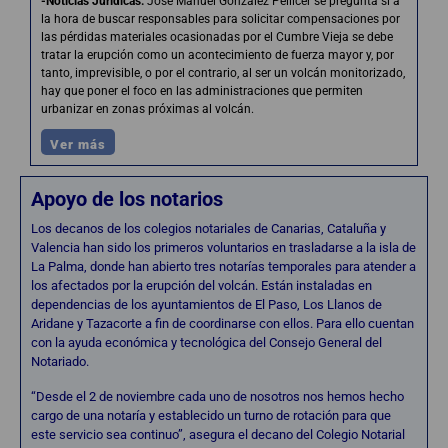
-Noticias Jurídicas
:
José Manuel González Pellicer se pregunta si a
la hora de buscar responsables para solicitar compensaciones por
las pérdidas materiales ocasionadas por el Cumbre Vieja se debe
tratar la erupción como un acontecimiento de fuerza mayor y, por
tanto, imprevisible, o por el contrario, al ser un volcán monitorizado,
hay que poner el foco en las administraciones que permiten
urbanizar en zonas próximas al volcán.
Ver más
Apoyo de los notarios
Los decanos de los colegios notariales de Canarias, Cataluña y
Valencia han sido los primeros voluntarios en trasladarse a la isla de
La Palma, donde han abierto tres notarías temporales para atender a
los afectados por la erupción del volcán. Están instaladas en
dependencias de los ayuntamientos de El Paso, Los Llanos de
Aridane y Tazacorte a fin de coordinarse con ellos. Para ello cuentan
con la ayuda económica y tecnológica del Consejo General del
Notariado.
“Desde el 2 de noviembre cada uno de nosotros nos hemos hecho
cargo de una notaría y establecido un turno de rotación para que
este servicio sea continuo”, asegura el decano del Colegio Notarial