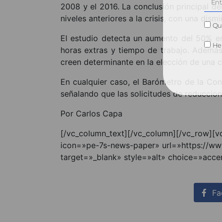
2008 y el 2016. La conclusión principal de
niveles anteriores a la crisis, con una dis
Qui
El estudio detecta un aumento del 50% en 
He 
horas extras y tiempo de trabajo. Además,
creen determinante en la elección de una c
En cualquier caso, el Barómetro de la Conc
señalando que las solicitudes de reduccio
Por Carlos Capa
[/vc_column_text][/vc_column][/vc_row][
icon=»pe-7s-news-paper» url=»https://ww
target=»_blank» style=»alt» choice=»acce
Fa