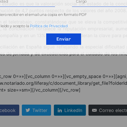
l estudio es que la valoración social del estado de la co
minución de 4,7 puntos respecto de los valores del año 2008.
ero recibir en el email una copia en formato PDF
el teletrabajo, constatándose que se eleva la competitiv
leído y acepto la
Política de Privacidad
 la conciliación fortalece la reputación empresarial, au
ompañía y en un 13% los que la consideran la clave para p
Enviar
iliación en España sigue reflejando la especial dificultad p
nes de jornada y de excedencias para el cuidado de los ni
vc_row 0=»»][vc_column 0=»»][vc_empty_space 0=»»][agni_
w.notariado.org/liferay/c/document_library/get_file?fol
nt» size=»sm»][/vc_column][/vc_row]
cebook
Twitter
LinkedIn
Correo elect