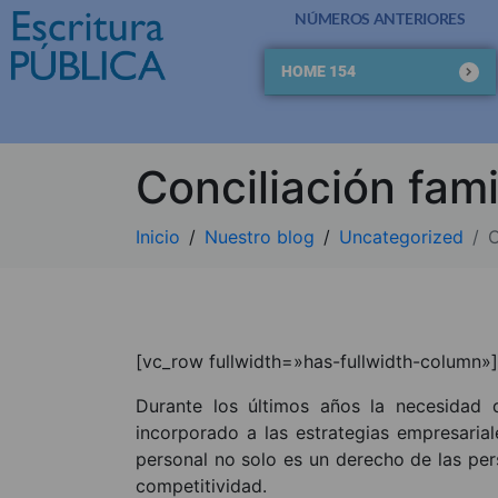
NÚMEROS ANTERIORES
HOME 154
Conciliación fam
Inicio
Nuestro blog
Uncategorized
C
[vc_row fullwidth=»has-fullwidth-column»
Durante los últimos años la necesidad d
incorporado a las estrategias empresaria
personal no solo es un derecho de las per
competitividad.