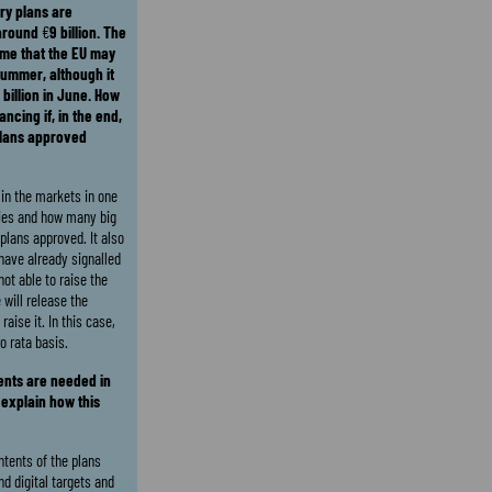
ry plans are
 around
€
9 billion. The
me that the EU may
summer, although it
 billion in June. How
ancing if, in the end,
plans approved
in the markets in one
ries and how many big
 plans approved. It also
have already signalled
not able to raise the
will release the
ise it. In this case,
o rata basis.
ents are needed in
 explain how this
ntents of the plans
d digital targets and