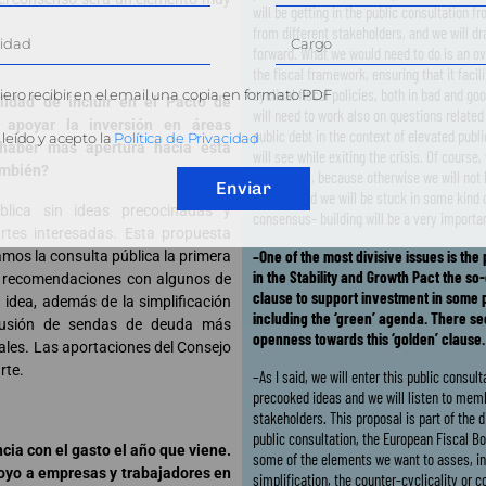
will be getting in the public consultation
from different stakeholders, and we will dr
forward. What we would need to do is an ove
the fiscal framework, ensuring that it faci
cyclical fiscal policies, both in bad and g
ero recibir en el email una copia en formato PDF
lidad de incluir en el Pacto de
will need to work also on questions related 
 apoyar la inversión en áreas
public debt in the context of elevated publi
leído y acepto la
Política de Privacidad
 haber más apertura hacia esta
will see while exiting the crisis. Of course,
ambién?
consensus, because otherwise we will not 
Enviar
forward and we will be stuck in some kind o
lica sin ideas precocinadas y
consensus- building will be a very importa
tes interesadas. Esta propuesta
–One of the most divisive issues is the p
amos la consulta pública la primera
in the Stability and Growth Pact the so-
 de recomendaciones con algunos de
clause to support investment in some p
 idea, además de la simplificación
including the ‘green’ agenda. There s
inclusión de sendas de deuda más
openness towards this ‘golden’ clause.
ales. Las aportaciones del Consejo
rte.
–As I said, we will enter this public consult
precooked ideas and we will listen to mem
stakeholders. This proposal is part of the 
public consultation, the European Fiscal B
ia con el gasto el año que viene.
some of the elements we want to asses, in
poyo a empresas y trabajadores en
simplification, the counter-cyclicality or 