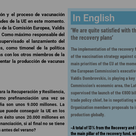
ón y el proceso de vacunación
In English
dades de la UE en este momento.
o de la Comisión Europea, Valdis
‘We are quite satisfied with t
e. Como máximo responsable del
the recovery plans’
supervisado el lanzamiento del
, como timonel de la política
The implementation of the recovery f
as con los otros miembros de la
of the vaccination strategy against c
entar la producción de vacunas
main priorities of the EU at the mome
the European Commission’s executive
Valdis Dombrovskis, is playing a key 
Commission’s economic area, the La
ra la Recuperación y Resiliencia,
supervised the launch of the €800 bil
como prefinanciación una vez se
trade policy chief, he is negotiating
ña son unos 9.000 millones. La
Organization members proposals to 
que puede conseguir la UE en los
production globally.
n éxito unos 20.000 millones en
nanciación, si al final no se tiene
–A total of 13% from the Recovery and R
s antes del verano?
the main pillar of the recovery fund, wi