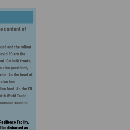
he content of
und and the rollout
ovid-19 are the
nt. On both fronts,
 vice president,
role. As the head of
tvian has
lion fund. As the EU
 with World Trade
increase vaccine
esilience Facility,
ll be disbursed as