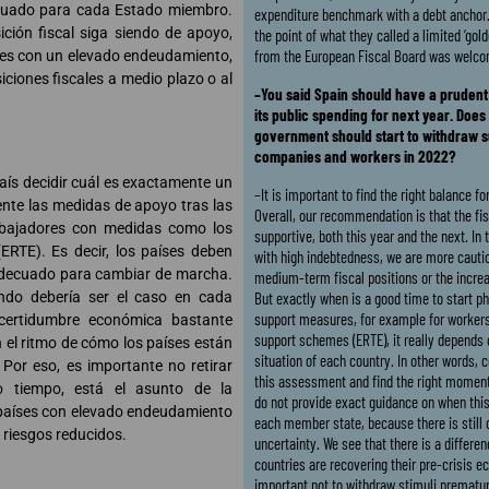
ecuado para cada Estado miembro.
expenditure benchmark with a debt anchor.
ción fiscal siga siendo de apoyo,
the point of what they called a limited ‘gold
from the European Fiscal Board was welco
íses con un elevado endeudamiento,
ciones fiscales a medio plazo o al
–You said Spain should have a prudent
its public spending for next year. Does
government should start to withdraw 
companies and workers in 2022?
aís decidir cuál es exactamente un
–It is important to find the right balance 
te las medidas de apoyo tras las
Overall, our recommendation is that the fi
rabajadores con medidas como los
supportive, both this year and the next. In 
RTE). Es decir, los países deben
with high indebtedness, we are more cauti
 adecuado para cambiar de marcha.
medium-term fiscal positions or the increa
do debería ser el caso en cada
But exactly when is a good time to start ph
support measures, for example for worker
certidumbre económica bastante
support schemes (ERTE), it really depends
 el ritmo de cómo los países están
situation of each country. In other words,
 Por eso, es importante no retirar
this assessment and find the right momen
o tiempo, está el asunto de la
do not provide exact guidance on when this
e países con elevado endeudamiento
each member state, because there is still 
 riesgos reducidos.
uncertainty. We see that there is a differe
countries are recovering their pre-crisis ec
important not to withdraw stimuli premature