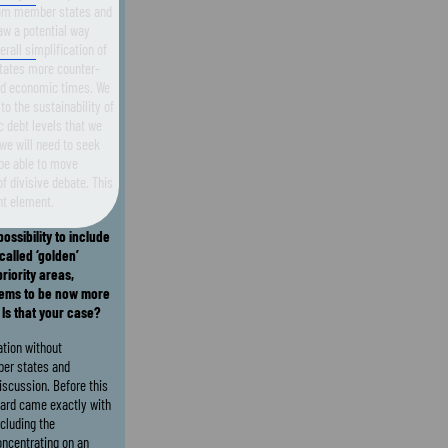
 from member states and
aw a potential way
rall simplification of
litates more counter-
ood economic times. We
to the sustainability of
c debt levels that we
 we will need to seek
be able to move
f divisive debate. This
nt element.
ossibility to include
called ‘golden’
riority areas,
eems to be now more
 Is that your case?
ation without
ber states and
discussion. Before this
oard came exactly with
cluding the
concentrating on an