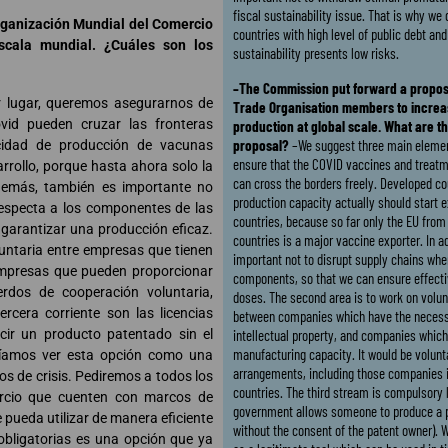
fiscal sustainability issue. That is why we
rganización Mundial del Comercio
countries with high level of public debt an
cala mundial. ¿Cuáles son los
sustainability presents low risks.
–The Commission put forward a proposa
r lugar, queremos asegurarnos de
Trade Organisation members to incre
vid pueden cruzar las fronteras
production at global scale. What are the
proposal?
–We suggest three main element
acidad de producción de vacunas
ensure that the COVID vaccines and trea
rrollo, porque hasta ahora solo la
can cross the borders freely. Developed co
demás, también es importante no
production capacity actually should start e
respecta a los componentes de las
countries, because so far only the EU from
garantizar una producción eficaz.
countries is a major vaccine exporter. In add
luntaria entre empresas que tienen
important not to disrupt supply chains whe
s empresas que pueden proporcionar
components, so that we can ensure effecti
erdos de cooperación voluntaria,
doses. The second area is to work on volu
ercera corriente son las licencias
between companies which have the neces
cir un producto patentado sin el
intellectual property, and companies which
manufacturing capacity. It would be volunt
eríamos ver esta opción como una
arrangements, including those companies 
os de crisis. Pediremos a todos los
countries. The third stream is compulsory 
rcio que cuenten con marcos de
government allows someone to produce a 
e pueda utilizar de manera eficiente
without the consent of the patent owner). 
obligatorias es una opción que ya