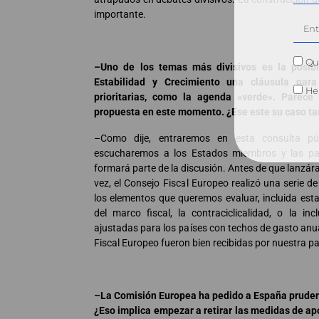
importante.
Qui
–Uno de los temas más divisivos es la posibi
Estabilidad y Crecimiento una cláusula para
He 
prioritarias, como la agenda «verde». Parece
propuesta en este momento. ¿Ese este su caso t
–Como dije, entraremos en esta consulta púb
escucharemos a los Estados miembros y las par
formará parte de la discusión. Antes de que lanzár
vez, el Consejo Fiscal Europeo realizó una serie
los elementos que queremos evaluar, incluida esta
del marco fiscal, la contraciclicalidad, o la 
ajustadas para los países con techos de gasto anu
Fiscal Europeo fueron bien recibidas por nuestra pa
–La Comisión Europea ha pedido a España prudenc
¿Eso implica empezar a retirar las medidas de a