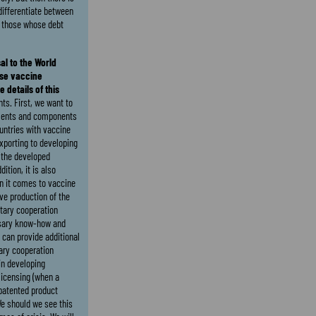
 differentiate between
d those whose debt
l to the World
ase vaccine
 details of this
s. First, we want to
tments and components
untries with vaccine
xporting to developing
 the developed
ition, it is also
n it comes to vaccine
ve production of the
ntary cooperation
sary know-how and
 can provide additional
ary cooperation
in developing
licensing (when a
patented product
We should we see this