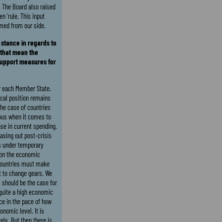
 The Board also raised
en ‘rule. This input
med from our side.
 stance in regards to
 that mean the
support measures for
for each Member State.
scal position remains
the case of countries
ous when it comes to
se in current spending.
asing out post-crisis
s under temporary
 on the economic
 countries must make
t to change gears. We
 should be the case for
quite a high economic
nce in the pace of how
onomic level. It is
ly. But then there is