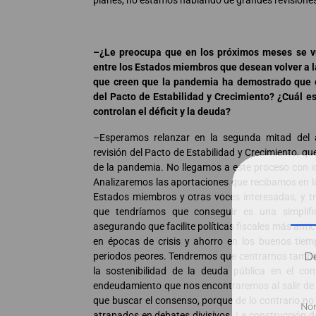
planes, no estamos hablando de grandes revisione
–¿Le preocupa que en los próximos meses se vu
entre los Estados miembros que desean volver a la
que creen que la pandemia ha demostrado que e
del Pacto de Estabilidad y Crecimiento? ¿Cuál es
controlan el déficit y la deuda?
–Esperamos relanzar en la segunda mitad del a
revisión del Pacto de Estabilidad y Crecimiento, q
de la pandemia. No llegamos a este proceso con 
Analizaremos las aportaciones que recibamos en la
Estados miembros y otras voces interesadas, y t
que tendríamos que conseguir es una simplific
asegurando que facilite políticas fiscales más anticí
en épocas de crisis y ahorro en los buenos tiem
Dé
periodos peores. Tendremos que centrarnos tambi
la sostenibilidad de la deuda pública en el con
endeudamiento que nos encontraremos al salir de 
que buscar el consenso, porque de lo contrario 
atrapados en debates divisivos. La construcción 