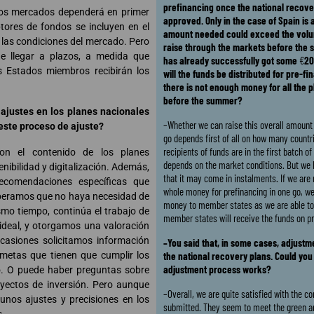
prefinancing once the national recove
 los mercados dependerá en primer
approved. Only in the case of Spain is
tores de fondos se incluyen en el
amount needed could exceed the volu
 las condiciones del mercado. Pero
raise through the markets before the 
e llegar a plazos, a medida que
has already successfully got some
€
20
s Estados miembros recibirán los
will the funds be distributed for pre-fin
there is not enough money for all the 
before the summer?
 ajustes en los planes nacionales
–Whether we can raise this overall amount 
este proceso de ajuste?
go depends first of all on how many count
recipients of funds are in the first batch of
on el contenido de los planes
depends on the market conditions. But we 
nibilidad y digitalización. Además,
that it may come in instalments. If we are 
recomendaciones específicas que
whole money for prefinancing in one go, we 
esperamos que no haya necesidad de
money to member states as we are able to ra
smo tiempo, continúa el trabajo de
member states will receive the funds on pr
 ideal, y otorgamos una valoración
 ocasiones solicitamos información
–You said that, in some cases, adjustm
s metas que tienen que cumplir los
the national recovery plans. Could you
adjustment process works?
o. O puede haber preguntas sobre
oyectos de inversión. Pero aunque
–Overall, we are quite satisfied with the co
unos ajustes y precisiones en los
submitted. They seem to meet the green an