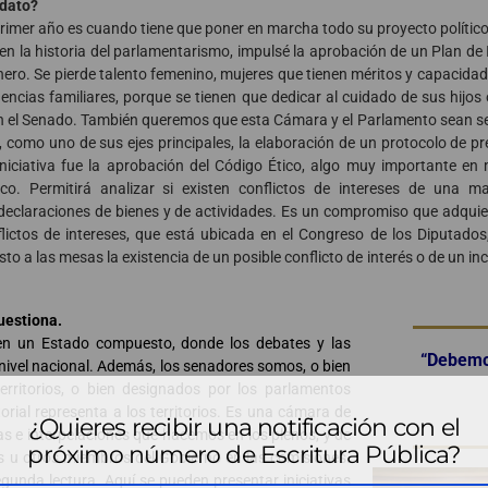
ndato?
primer año es cuando tiene que poner en marcha todo su proyecto político.
 en la historia del parlamentarismo, impulsé la aprobación de un Plan de
nero. Se pierde talento femenino, mujeres que tienen méritos y capacidad
encias familiares, porque se tienen que dedicar al cuidado de sus hijos 
n el Senado. También queremos que esta Cámara y el Parlamento sean sen
e, como uno de sus ejes principales, la elaboración de un protocolo de p
iniciativa fue la aprobación del Código Ético, algo muy importante en 
tico. Permitirá analizar si existen conflictos de intereses de una
eclaraciones de bienes y de actividades. Es un compromiso que adquie
lictos de intereses, que está ubicada en el Congreso de los Diputado
to a las mesas la existencia de un posible conflicto de interés o de un i
cuestiona.
 en un Estado compuesto, donde los debates y las
“Debemo
a nivel nacional. Además, los senadores somos, o bien
territorios, o bien designados por los parlamentos
ial representa a los territorios. Es una cámara de
¿Quieres recibir una notificación con el
as e interpelaciones que hacemos en los plenos, y de
próximo número de Escritura Pública?
s u otros miembros del Gobierno en las comisiones.
unda lectura. Aquí se pueden presentar iniciativas