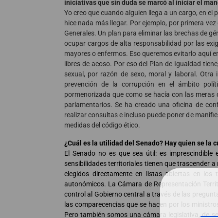
iniciativas que sin duda se marcó al iniciar el ma
Yo creo que cuando alguien llega a un cargo, en el 
hice nada más llegar. Por ejemplo, por primera vez
Generales. Un plan para eliminar las brechas de gé
ocupar cargos de alta responsabilidad por las exig
mayores o enfermos. Eso queremos evitarlo aquí e
libres de acoso. Por eso del Plan de Igualdad tien
sexual, por razón de sexo, moral y laboral.
Otra 
prevención de la corrupción en el ámbito polí
pormenorizada que como se hacía con las meras d
parlamentarios. Se ha creado una oficina de conf
realizar consultas e incluso puede poner de manifies
medidas del código ético.
¿Cuál es la utilidad del Senado? Hay quien se la 
El Senado no es que sea útil: es imprescindible
sensibilidades territoriales tienen que trascender 
elegidos directamente en listas abiertas en los 
autonómicos. La Cámara de Representación Territor
control al Gobierno central a través de las pregunt
las comparecencias que se hacen por los ministro
Pero también somos una cámara legislativa, de seg