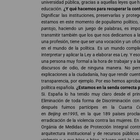
universidad pública, gracias a aquellas leyes que
educación.
¿Y qué hacemos para recuperar la confi
Dignificar las instituciones, preservarlas y prote
estamos en este momento de populismo político, 
pantojo
, haciendo un juego de palabras, es impo
transmitir también que los que nos dedicamos a la
una profesión, tiene que ser una vocación y un ofic
en el mundo de la política. Es un mundo compl
interpretar y aplicar la Ley a elaborar esa Ley. Y e
una persona muy formal a la hora de trabajar y a la 
discursos de odio, de ninguna manera. No perm
explicaciones a la ciudadanía, hay que rendir cue
transparencia, por ejemplo. Por eso hemos aprobad
política española.
¿Estamos en la senda correcta p
Si. España lo ha tenido muy claro desde el prin
Eliminación de toda forma de Discriminación cont
después fuimos partícipes en la Cuarta
C
en
Beijing
en
1995
, en la que 189 países procl
erradicación de la violencia contra las mujeres. 
Orgánia de Medidas de Protección Integral contr
arquitectura institucional y de recursos público