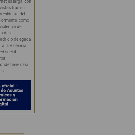
rnet es larga, con
vistas tras su
presidenta del
eriormente como
violencia de
a de la
adrid o delegada
ra la Violencia
ed social
tter
donde tiene casi
es.
oficial -
o de Asuntos
micos y
ormación
gital