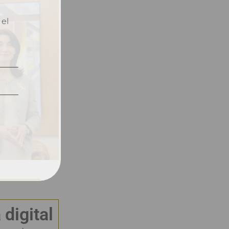
 el
 digital