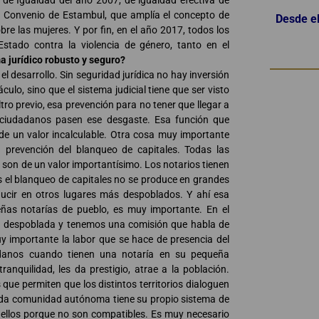
ey de Igualdad del año 2007, de igualdad efectiva de
l Convenio de Estambul, que amplía el concepto de
Desde el
bre las mujeres. Y por fin, en el año 2017, todos los
tado contra la violencia de género, tanto en el
 jurídico robusto y seguro?
a el desarrollo. Sin seguridad jurídica no hay inversión
lo, sino que el sistema judicial tiene que ser visto
tro previo, esa prevención para no tener que llegar a
s ciudadanos pasen ese desgaste. Esa función que
 de un valor incalculable. Otra cosa muy importante
 prevención del blanqueo de capitales. Todas las
son de un valor importantísimo. Los notarios tienen
es el blanqueo de capitales no se produce en grandes
ucir en otros lugares más despoblados. Y ahí esa
eñas notarías de pueblo, es muy importante. En el
despoblada y tenemos una comisión que habla de
 importante la labor que se hace de presencia del
dadanos cuando tienen una notaría en su pequeña
anquilidad, les da prestigio, atrae a la población.
e permiten que los distintos territorios dialoguen
cada comunidad autónoma tiene su propio sistema de
 ellos porque no son compatibles. Es muy necesario