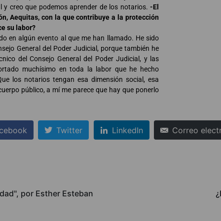
al y creo que podemos aprender de los notarios.
-El
, Aequitas, con la que contribuye a la protección
ce su labor?
do en algún evento al que me han llamado. He sido
nsejo General del Poder Judicial, porque también he
nico del Consejo General del Poder Judicial, y las
ortado muchísimo en toda la labor que he hecho
 Que los notarios tengan esa dimensión social, esa
cuerpo público, a mí me parece que hay que ponerlo
cebook
Twitter
LinkedIn
Correo elect
edad", por Esther Esteban
¿