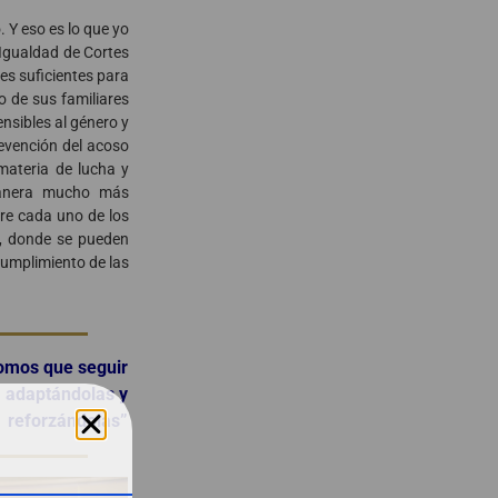
 Y eso es lo que yo
 Igualdad de Cortes
es suficientes para
o de sus familiares
sibles al género y
revención del acoso
materia de lucha y
 manera mucho más
re cada uno de los
s, donde se pueden
ncumplimiento de las
mos que seguir
adaptándolas y
reforzándolas”