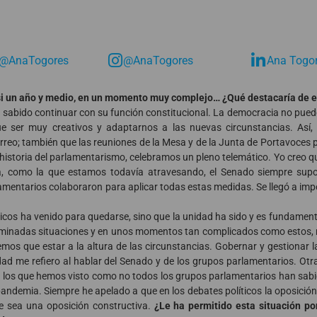
@AnaTogores
@AnaTogores
Ana Togo
casi un año y medio, en un momento muy complejo… ¿Qué destacaría de 
a sabido continuar con su función constitucional. La democracia no pued
 ser muy creativos y adaptarnos a las nuevas circunstancias. Así,
orreo; también que las reuniones de la Mesa y de la Junta de Portavoces 
 historia del parlamentarismo, celebramos un pleno telemático.
Yo creo q
a, como la que estamos todavía atravesando, el Senado siempre supo 
amentarios colaboraron para aplicar todas estas medidas. Se llegó a im
icos ha venido para quedarse, sino que la unidad ha sido y es fundament
erminadas situaciones y en unos momentos tan complicados como esto
emos que estar a la altura de las circunstancias. Gobernar y gestionar 
ad me refiero al hablar del Senado y de los grupos parlamentarios. Otr
 los que hemos visto como no todos los grupos parlamentarios han sabid
pandemia. Siempre he apelado a que en los debates políticos la oposició
e sea una oposición constructiva.
¿Le ha permitido esta situación p