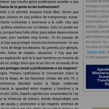
Su hulla en inte
 hicieron que mucha gente pudiéramos acceder a esa
noticias y entre
anza de la gente en las instituciones?
elección como 
gerlas y no permitir ataques hacia ellas. Ahora que
Senado, y ant
que vivimos en una política de trampantojo,
trump-
especialista en 
rtante comunicar y acercarse a la calle. Hay que
género, diputad
 política estamos por un tiempo. Esto no puede ser
Asamblea de M
io, porque hace falta oficio para saber desenvolverse
del Gobierno pa
icado, pero también muy bonito. Yo he pasado de
de Género. Su r
so sí, hay que proteger mucho las instituciones. Yo soy
favorita es Twi
hora de dirigir los debates. No permito, por ejemplo,
(
@pilar_llop
), 
ito faltas de respeto, alusiones. Y hay que dar
5.500 seguidor
ntas explicando qué es lo que hacemos en materia de
o un código ético que es un hito en el mundo de la
ara proteger social y jurídicamente a las mujeres?
Agenda 
Ministeri
cipio. Primero ratificamos la Convención sobre la
Econó
ra la Mujer, de las Naciones Unidas del año 79, y
Transf
onferencia
Mundial sobre la Mujer, celebrada
Di
amaron la igualdad entre mujeres y hombres y la
En el año 2004, España aprobó por unanimidad la Ley
a la Violencia de Género, donde desarrollaba una
s de ayuda y protección a las mujeres víctimas de