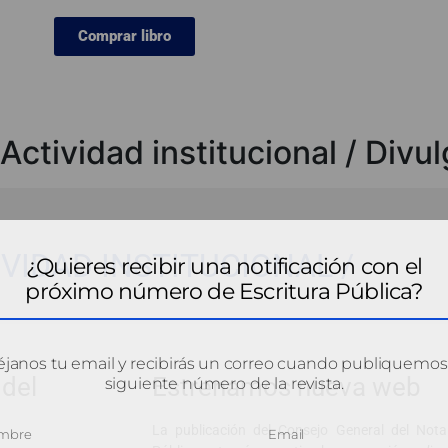
Comprar libro
Actividad institucional / Divu
VIDAD INSTITUCIONAL /
¿Quieres recibir una notificación con el
próximo número de Escritura Pública?
janos tu email y recibirás un correo cuando publiquemos
del
Estrenamos nueva web
siguiente número de la revista.
La publicación del Consejo General del Notar