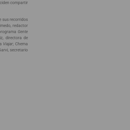
eciden compartir
e sus recorridos
Olmedo, redactor
l programa
Gente
z, directora de
ta
Viajar
; Chema
rvi, secretario