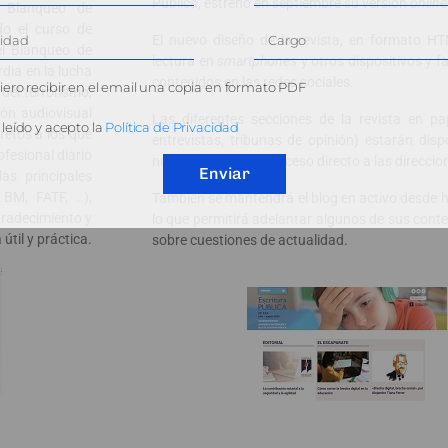
Pública, estrenó en septiembre su versión
online
l Blanqueo de
do el curso de
El nuevo diseño de la revista, en formato HT
el Blanqueo de
lectura en
smartphones
y otros dispositivos y fa
dia en la lucha
contenidos en las redes sociales.
ero recibir en el email una copia en formato PDF
del terrorismo,
ón audiovisual
Las diferentes secciones de la revista en pap
leído y acepto la
Política de Privacidad
retos a los que
entrevistas, tribunas de opinión) estarán disp
ofesional diario
nueva web, con un acceso directo a las direccio
Enviar
as principales
 BM, FATF, …),
También se mantendrá el blog en activo desde 
gradecimiento y
lo que permitirá adelantar algunos de sus conte
til y práctica.
sobre cuestiones de actualidad.