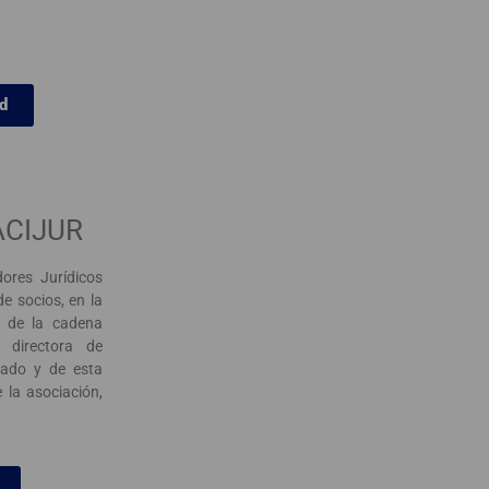
d
 ACIJUR
ores Jurídicos
e socios, en la
s de la cadena
 directora de
iado y de esta
 la asociación,