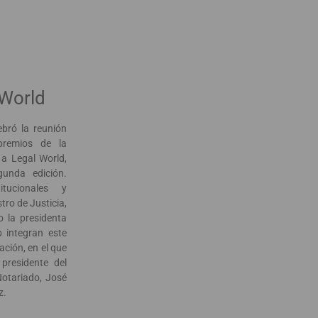
World
ebró la reunión
premios de la
a Legal World,
unda edición.
itucionales y
stro de Justicia,
 la presidenta
p integran este
ación, en el que
 presidente del
Notariado, José
z.