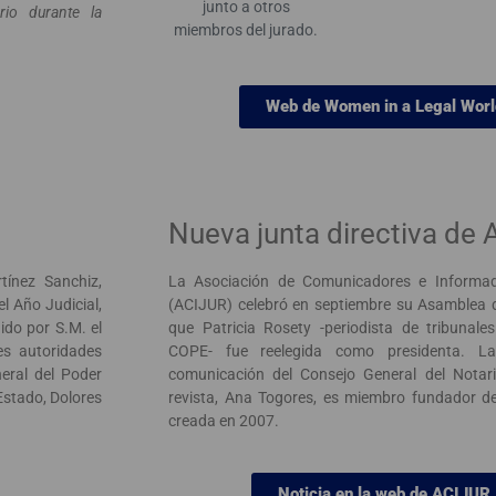
junto a otros
io durante la
miembros del jurado.
Web de Women in a Legal Worl
Nueva junta directiva de
tínez Sanchiz,
La Asociación de Comunicadores e Informad
l Año Judicial,
(ACIJUR) celebró en septiembre su Asamblea d
ido por S.M. el
que Patricia Rosety -periodista de tribunale
es autoridades
COPE- fue reelegida como presidenta. La
neral del Poder
comunicación del Consejo General del Notar
 Estado, Dolores
revista, Ana Togores, es miembro fundador de
creada en 2007.
Noticia en la web de ACIJUR