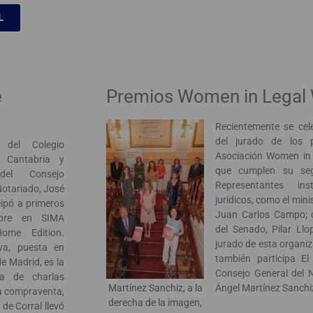
L
e
Premios Women in Legal 
Recientemente se cel
del jurado de los 
 del Colegio
Asociación Women in 
e Cantabria y
que cumplen su seg
del Consejo
Representantes inst
Notariado, José
jurídicos, como el mini
cipó a primeros
Juan Carlos Campo; o
mbre en SIMA
del Senado, Pilar Llo
ome Edition.
jurado de esta organiz
iva, puesta en
también participa El
e Madrid, es la
Consejo General del 
ma de charlas
Ángel Martínez Sanchi
Martínez Sanchiz, a la
la compraventa,
derecha de la imagen,
 de Corral llevó