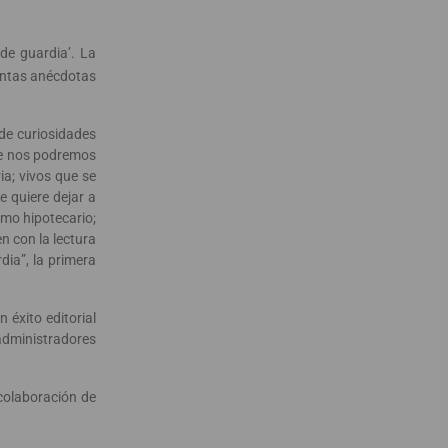
de guardia’. La
ientas anécdotas
 de curiosidades
nde nos podremos
ia; vivos que se
 quiere dejar a
amo hipotecario;
n con la lectura
dia”, la primera
 éxito editorial
 administradores
colaboración de