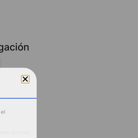
lgación
 el
iado Escritura