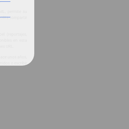
.
ML, permite su
cilita compartir
el (reportajes,
onibles en esta
nes URL.
hace unos años,
nidos o escribir