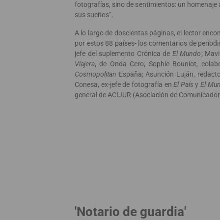
fotografías, sino de sentimientos: un homenaje 
sus sueños”.
A lo largo de doscientas páginas, el lector enco
por estos 88 países- los comentarios de perio
jefe del suplemento Crónica de
El Mundo
; Mav
Viajera
, de Onda Cero; Sophie Bouniot, cola
Cosmopolitan
España; Asunción Luján, redact
Conesa, ex-jefe de fotografía en
El País
y
El Mu
general de ACIJUR (Asociación de Comunicadore
'Notario de guardia'