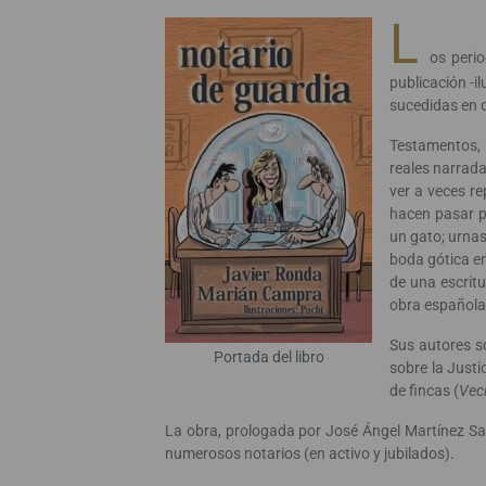
L
os peri
publicación -i
sucedidas en 
Testamentos, h
reales narrada
ver a veces r
hacen pasar p
un gato; urnas
boda gótica en
de una escrit
obra española
Sus autores so
Portada del libro
sobre la Justic
de fincas (
Vec
La obra, prologada por José Ángel Martínez San
numerosos notarios (en activo y jubilados).