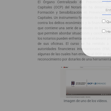
El Órgano Centralizado de Prevención de
Capitales (OCP) del Notariado ha desarrolla
Formación y Sensibilización en Prevención d
Capitales. Un instrumento formativo de vanguar
Qui
contra los delitos económicos y la financiación 
que contiene una serie de unidades de formaci
He 
que permiten abordar situaciones y casos conc
los notarios pueden enfrentarse en el devenir pr
de sus oficinas. El curso se ha remitido a l
autoridades financieras internacionales (FMI,
algunas de las cuales han enviado al OCP su a
reconocimiento por dotarles de una herramienta ú
Imagen de uno de los vídeos.