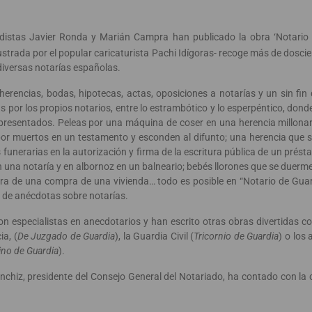
odistas Javier Ronda y Marián Campra han publicado la obra ‘Notario 
lustrada por el popular caricaturista Pachi Idígoras- recoge más de dosc
diversas notarías españolas.
erencias, bodas, hipotecas, actas, oposiciones a notarías y un sin fin
s por los propios notarios, entre lo estrambótico y lo esperpéntico, do
epresentados. Peleas por una máquina de coser en una herencia millonar
or muertos en un testamento y esconden al difunto; una herencia que se
 funerarias en la autorización y firma de la escritura pública de un prést
 una notaría y en albornoz en un balneario; bebés llorones que se duerme
ura de una compra de una vivienda… todo es posible en “Notario de Guar
 de anécdotas sobre notarías.
n especialistas en anecdotarios y han escrito otras obras divertidas con
ia, (
De Juzgado de Guardia
), la Guardia Civil (
Tricornio de Guardia
) o los
ino de Guardia
).
chiz, presidente del Consejo General del Notariado, ha contado con la 