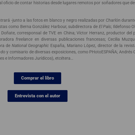
al oficio de contar historias desde lugares remotos por soñadores que d
ntrará -junto a las fotos en blanco y negro realizadas por Charlón durant
distas como Berna González Harbour, subdirectora de
El País
; Ildefonso 
i Doñate, corresponsal de TVE en China; Víctor Herranz, productor de
boradora
freelance
en diversas publicaciones francesas; Cecilia Muzqui
ora de
National Geographic
España, Mariano López, director de la revis
ndo
y comisario de diversas exposiciones, como PHotoESPAÑA; Andrés Ga
s e Informadores Jurídicos), etcétera…
Comprar el libro
Entrevista con el autor