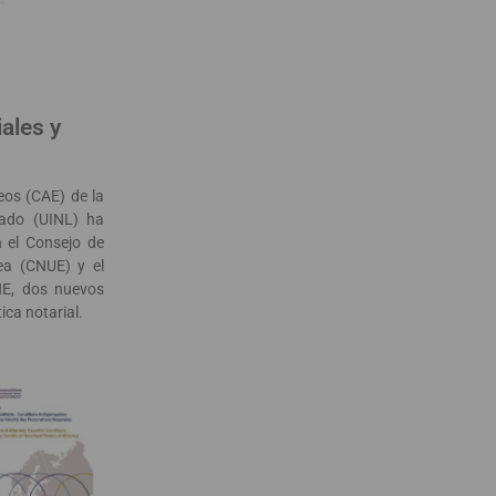
ales y
os (CAE) de la
iado (UINL) ha
n el Consejo de
ea (CNUE) y el
ENE, dos nuevos
ica notarial.