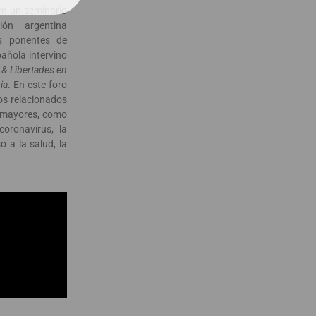
en un seminario
ón argentina
s ponentes de
pañola intervino
& Libertades en
ia
. En este foro
os relacionados
s mayores, como
oronavirus, la
 a la salud, la