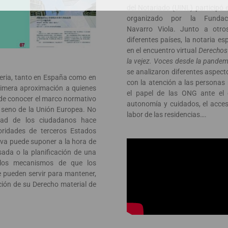
del Notariado (UINL) participó 
organizado por la Fundaci
Navarro Viola. Junto a otro
diferentes países, la notaria es
en el encuentro virtual
Derechos 
la vejez. Voces desde la pandem
se analizaron diferentes aspect
teria, tanto en España como en
con la atención a las persona
primera aproximación a quienes
el papel de las ONG ante el c
d de conocer el marco normativo
autonomía y cuidados, el acceso
l seno de la Unión Europea. No
labor de las residencias….
idad de los ciudadanos hace
ridades de terceros Estados
va puede suponer a la hora de
ada o la planificación de una
e los mecanismos de que los
e pueden servir para mantener,
ación de su Derecho material de