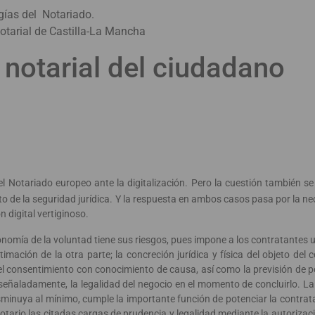
ías del Notariado.
otarial de Castilla-La Mancha
l notarial del ciudadano
otariado europeo ante la digitalización. Pero la cuestión también se
ecto de la seguridad jurídica. Y la respuesta en ambos casos pasa por la 
n digital vertiginoso.
onomía de la voluntad tiene sus riesgos, pues impone a los contratantes u
timación de la otra parte; la concreción jurídica y física del objeto del c
del consentimiento con conocimiento de causa, así como la previsión de p
 señaladamente, la legalidad del negocio en el momento de concluirlo. La 
sminuya al mínimo, cumple la importante función de potenciar la contratac
notario las citadas cargas de prudencia y legalidad mediante la autorizac