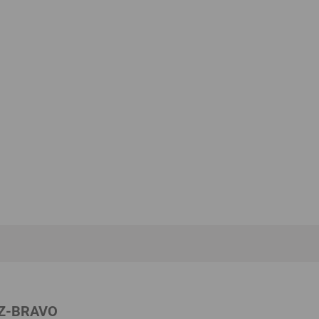
el ciudadano», por Luis Ferná
Z-BRAVO