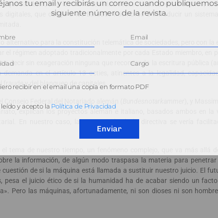
janos tu email y recibirás un correo cuando publiquemos
 que también, sino la misma realidad de las cosas. En este sentido, la 
siguiente número de la revista.
as digitales, que obliga a los Estados miembros a introducir un sistem
imitada.
to alternativo para la constitución telemática de sociedades, pero con la
terar el régimen adoptado tradicionalmente por cada Estado miembro, en p
mos decir sin exageración ninguna que recomienda la escritura pública (ar
va demanda en el artículo 13 octies, atinentes a la legalidad, capacida
 fraude y del blanqueo de capitales.
ero recibir en el email una copia en formato PDF
l Consejo Federal del Notariado alemán (
Bundesnotarkammer
), y Massim
leído y acepto la
Política de Privacidad
riato, explican los proyectos alemán e italiano, basados ambos en la 
rial. En nuestro caso, la trasposición de la directiva se vería facilit
Enviar
 es el tema de nuestro tiempo, un fenómeno complejo, que va más allá d
obre la información, de algún modo traspasa la materia para penetrar 
e cuestión de si la máquina está llamada a sustituir nuestro juicio. El fut
s, pesa el juicio ético de si la humanidad ha de acabar siendo un factor
a». Pero las máquinas, afortunadamente, ni son dioses ni son hombres