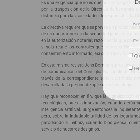
Dé
Es una exigencia que no es que nos imponga Europa,
por la trasposición de la Directiva de herramient
distancia para las sociedades de responsabilidad l
La directiva requiere que se prevea un procedimien
de no quebrar por ello la seguridad jurídica ni al
en la autorización notarial; razón por la que pode
sí sola reúne los controles que la propia Directi
consentimiento informado, así como la evitación del
Qui
En esta misma revista Jens Bormann, presidente de
He 
de comunicación del Consiglio Nazionale del Nota
través de la correspondiente sede electrónica nota
desarrollada la pertinente aplicación tecnológica.
Hay que reconocer, en fin, que la digitalización
tecnológicas, pues la innovación, cuando actúa s
inteligencia artificial. Surge entonces la inquietant
pero, sobre la indudable utilidad de los logaritmo
parodiando a Leibniz, «cuando Dios piensa, cuent
servicio de nuestros designios.