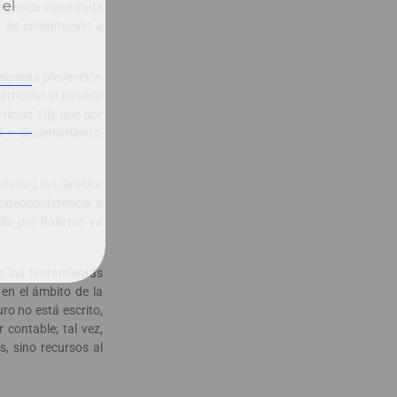
 el
urgencia viene dada
a de constitución a
 expresa prevención
articular el basado
tículo 10), que por
d o discernimiento,
iliano Levi, director
videoconferencia a
ada por hallarse ya
e las herramientas
en el ámbito de la
uro no está escrito,
 contable; tal vez,
, sino recursos al