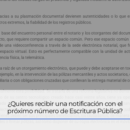
gracias a su plasmación documental devienen autenticidades o lo que 
ros extremos, la fiabilidad de los registros públicos.
base del encuentro personal entre el notario y los otorgantes del docu
cto
, que requiere compartir un espacio común. Pero ese espacio común
 de una videoconferencia a través de la sede electrónica notarial, qu
n espacio virtual. Esto es perfectamente compatible con la unidad de ac
ncia física, la telemática.
 a raíz de un otorgamiento electrónico, que puede y debe aceptarse en t
 ejemplo, en la intervención de las pólizas mercantiles y actos societarios
iliaria o con obligaciones cruzadas que conllevan la entrega material de 
almente esta posibilidad. Se trataría de una reforma legislativa no dem
io de su centro tecnológico creado hace casi veinte años, tiene ya ope
¿Quieres recibir una notificación con el
tada como es lógico de la máxima seguridad. Por tanto, aplicable tan
próximo número de Escritura Pública?
electrónica notarial, no solo como hasta ahora a las autoridades judic
ienes deben ser sus principales beneficiarios, los ciudadanos, de maner
es o firmar pólizas, así como disponer de su copia electrónica en el móvil