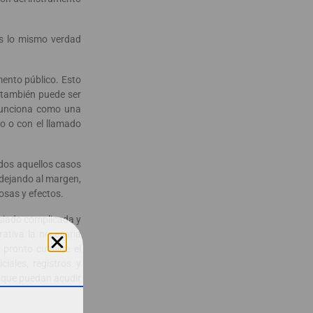
es lo mismo verdad
mento público. Esto
 también puede ser
e funciona como una
to o con el llamado
odos aquellos casos
, dejando al margen,
cosas y efectos.
asiado complicada y
rativa la necesaria
 pronto culmine el
iales, registros y
a que puedan acudir
.