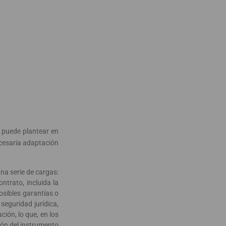
 puede plantear en
necesaria adaptación
na serie de cargas:
ontrato, incluida la
osibles garantías o
seguridad jurídica,
ión, lo que, en los
ión del instrumento