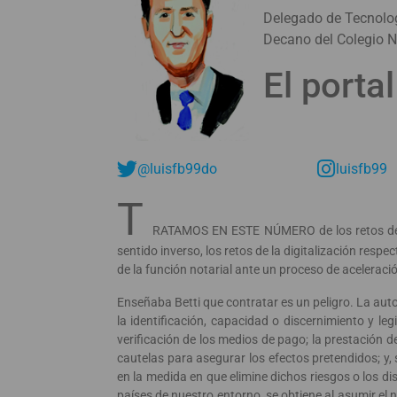
Delegado de Tecnolog
Decano del Colegio N
El porta
@luisfb99do
luisfb99
T
RATAMOS EN ESTE NÚMERO de los retos del N
sentido inverso, los retos de la digitalización resp
de la función notarial ante un proceso de aceleració
Enseñaba Betti que contratar es un peligro. La aut
la identificación, capacidad o discernimiento y legi
verificación de los medios de pago; la prestación 
cautelas para asegurar los efectos pretendidos; y,
en la medida en que elimine dichos riesgos o los di
países de nuestro entorno, se obtiene al asumir el 