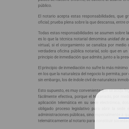
público.
El notario acepta estas responsabilidades, que 
oficial; prueba plena sobre la que descansa, entre ot
Todas estas responsabilidades se asumen sobre la 
es lo que la técnica notarial denomina
unidad de a
virtual, si el otorgamiento se canaliza por medio
verdadera oficina pública notarial, solo que en u
principio de inmediación que admite, junto a la prese
El principio de inmediación no sufre lo más mínimo
en los que la naturaleza del negocio lo permita; por
sin embargo, los de índole civil de naturaleza inmob
Esto supuesto, es muy conveniente que se acoja leg
fácilmente efectiva, porque el Notariado, por med
aplicación telemática en su sede electrónica, do
obligado proceso legislativo para abrir la sede 
administraciones públicas, sino especialmente a qu
telemáticamente al notario para constituir sociedad