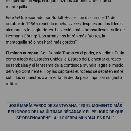
recuperado un viejo eslogan nazi: los cañones antes que la
mantequilla.
Este
tuit
fue acuñado por Rudolf Hess en un discurso el 11 de
octubre de 1936 y repetido muchas veces después por los líderes
alemanes y los agitadores. La versión más famosa lleva el sello de
Hermann Göring: “Las armas nos harán más fuertes, la
mantequilla sólo nos hará más gordos”.
El miedo europeo.
Con Donald Trump en el poder, y Vladimir Putin
como aliado de Estados Unidos, el Estado del Bienestar europeo
se tambalea y el fantasma de la contienda mundial agita el miedo
del Viejo Continente. Hoy las capitales europeas se debaten entre
subir los impuestos o aumentar la deuda para impulsar su gasto
militar.
JOSÉ MARÍA PARDO DE SANTAYANA: “ES EL MOMENTO MÁS
PELIGROSO DE LAS ÚLTIMAS DÉCADAS Y EL PELIGRO DE QUE
SE DESENCADENE LA III GUERRA MUNDIAL ES REAL”