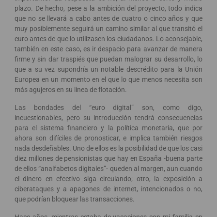
plazo. De hecho, pese a la ambición del proyecto, todo indica
que no se llevará a cabo antes de cuatro o cinco años y que
muy posiblemente seguirá un camino similar al que transitó el
euro antes de que lo utilizasen los ciudadanos. Lo aconsejable,
también en este caso, es ir despacio para avanzar de manera
firme y sin dar traspiés que puedan malograr su desarrollo, lo
que a su vez supondría un notable descrédito para la Unión
Europea en un momento en el que lo que menos necesita son
más agujeros en su línea de flotación.
Las bondades del “euro digital” son, como digo,
incuestionables, pero su introducción tendrá consecuencias
para el sistema financiero y la política monetaria, que por
ahora son difíciles de pronosticar, e implica también riesgos
nada desdeñables. Uno de ellos es la posibilidad de que los casi
diez millones de pensionistas que hay en España -buena parte
de ellos “analfabetos digitales”- queden al margen, aun cuando
el dinero en efectivo siga circulando; otro, la exposición a
ciberataques y a apagones de internet, intencionados o no,
que podrían bloquear las transacciones.
Hace años, mientras estaba de vacaciones con mi familia en