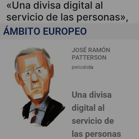
«Una divisa digital al
servicio de las personas»,
por José Ramón Patterson
ÁMBITO EUROPEO
JOSÉ RAMÓN
PATTERSON
periodis
ta
Una divisa
digital al
servicio de
las personas