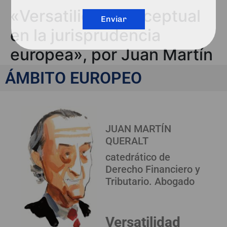
«Versatilidad conceptual
Enviar
en la jurisprudencia
europea», por Juan Martín
Queralt
ÁMBITO EUROPEO
JUAN MARTÍN
QUERALT
catedrático de
Derecho Financiero y
Tributario. Abogado
Versatilidad