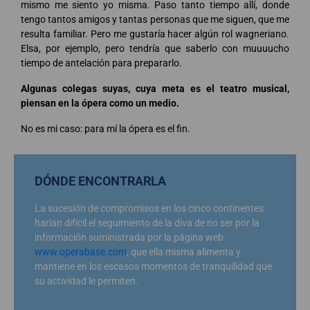
mismo me siento yo misma. Paso tanto tiempo allí, donde
tengo tantos amigos y tantas personas que me siguen, que me
resulta familiar. Pero me gustaría hacer algún rol wagneriano.
Elsa, por ejemplo, pero tendría que saberlo con muuuucho
tiempo de antelación para prepararlo.
Algunas colegas suyas, cuya meta es el teatro musical,
piensan en la ópera como un medio.
No es mi caso: para mí la ópera es el fin.
DÓNDE ENCONTRARLA
La sucesión de compromisos en los cinco continentes
harían difícil el seguimiento de la diva de no ser por la
información suministrada por la página web
www.operabase.com
, que ella misma alimenta y
mantiene en los escasos momentos de tranquilidad que
su actividad le permiten.