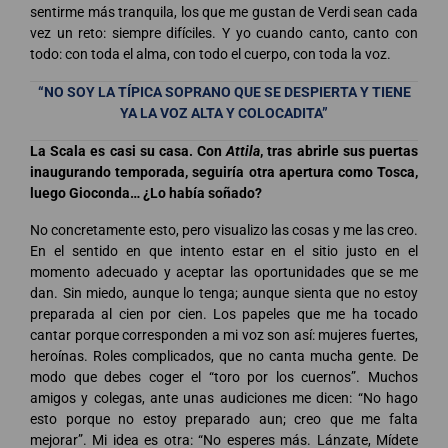
sentirme más tranquila, los que me gustan de Verdi sean cada
vez un reto: siempre difíciles. Y yo cuando canto, canto con
todo: con toda el alma, con todo el cuerpo, con toda la voz.
“NO SOY LA TÍPICA SOPRANO QUE SE DESPIERTA Y TIENE
YA LA VOZ ALTA Y COLOCADITA”
La Scala es casi su casa. Con
Attila
, tras abrirle sus puertas
inaugurando temporada, seguiría otra apertura como Tosca,
luego Gioconda… ¿Lo había soñado?
No concretamente esto, pero visualizo las cosas y me las creo.
En el sentido en que intento estar en el sitio justo en el
momento adecuado y aceptar las oportunidades que se me
dan. Sin miedo, aunque lo tenga; aunque sienta que no estoy
preparada al cien por cien. Los papeles que me ha tocado
cantar porque corresponden a mi voz son así: mujeres fuertes,
heroínas. Roles complicados, que no canta mucha gente. De
modo que debes coger el “toro por los cuernos”. Muchos
amigos y colegas, ante unas audiciones me dicen: “No hago
esto porque no estoy preparado aun; creo que me falta
mejorar”. Mi idea es otra: “No esperes más. Lánzate, Mídete