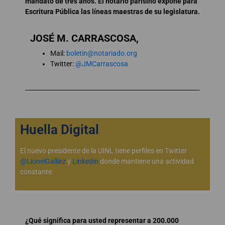
mandato de tres años. El notario parisino expone para
Escritura Pública las líneas maestras de su legislatura.
JOSÉ M. CARRASCOSA,
Mail:
boletin@notariado.org
Twitter:
@JMCarrascosa
Huella Digital
El nuevo presidente de la UINL tiene perfiles en Twitter
@LionelGalliez
y
Linkedin
donde mantiene una actividad
constante.
¿Qué significa para usted representar a 200.000