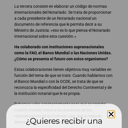
La tercera consiste en elaborar un código de normas
internacionales del Notariado. Se trata de proporcionar
a cada presidente de un Notariado nacional un
documento de referencia que le permita decir a su
Ministro de Justicia: «eso es lo que piensa el Notariado
Internacional sobre esta cuestión.»
Ha colaborado con instituciones supranacionales
como la FAO, el Banco Mundial o las Naciones Unidas.
¿Cómo se presenta el futuro con estos organismos?
Estas colaboraciones tienen objetivos muy variables en
función del tema de que se trate. Cuando hablamos con
el Banco Mundial o con la OCDE, se trata de que se
reconozca la especificidad del Derecho Continental y de
la institución notarial que le es propia.
Debemos velar constantemente para que se respete
nuestro modelo frente a las presiones de los
representantes de la
Common Law
, que a menudo
¿Quieres recibir una
demuestran un proselitismo agresivo.