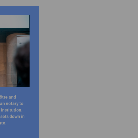
ötte and
an notary to
institution.
 sets down in
te.