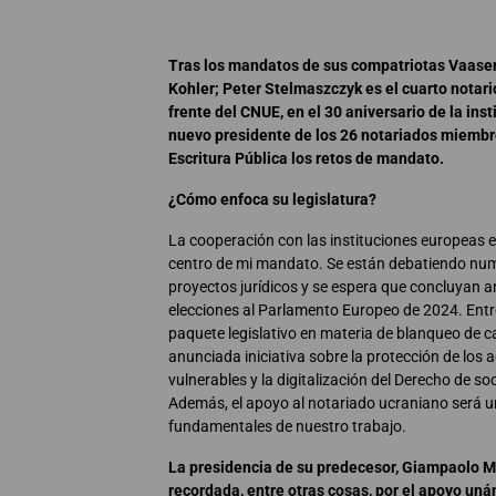
Tras los mandatos de sus compatriotas Vaasen
Kohler; Peter Stelmaszczyk es el cuarto notar
frente del CNUE, en el 30 aniversario de la insti
nuevo presidente de los 26 notariados miemb
Escritura Pública los retos de mandato.
¿Cómo enfoca su legislatura?
La cooperación con las instituciones europeas e
centro de mi mandato. Se están debatiendo nu
proyectos jurídicos y se espera que concluyan a
elecciones al Parlamento Europeo de 2024. Entre
paquete legislativo en materia de blanqueo de ca
anunciada iniciativa sobre la protección de los 
vulnerables y la digitalización del Derecho de so
Además, el apoyo al notariado ucraniano será un
fundamentales de nuestro trabajo.
La presidencia de su predecesor, Giampaolo M
recordada, entre otras cosas, por el apoyo uná