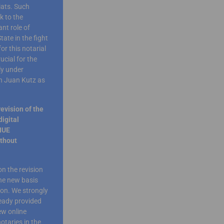
iats. Such
k to the
nt role of
tate in the fight
r this notarial
ucial for the
ly under
th Juan Kutz as
evision of the
igital
NUE
ithout
on the revision
the new basis
tion. We strongly
ready provided
ew online
otaries in the