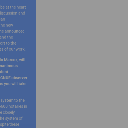
be at the heart
discussion and
ean
 the new
 the announced
 and the
ort to the
es of our work.
o Marcoz, will
 unanimous
ident
f CNUE observer
s you will take
l system to the
6600 notaries in
e closely
the system of
spite these