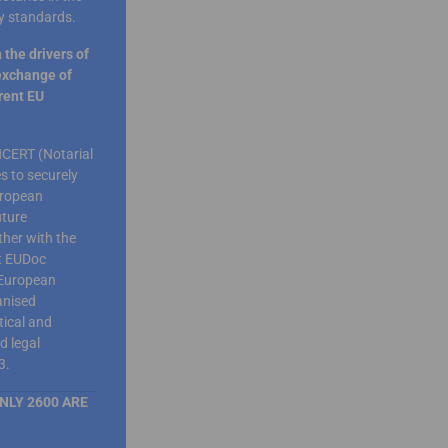
ty standards.
the drivers of
exchange of
rent EU
NCERT (Notarial
es to securely
uropean
uture
ther with the
at EUDoc
 European
anised
tical and
d legal
3.
NLY 2600 ARE