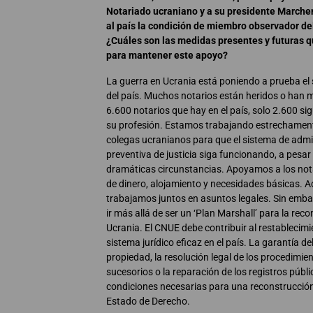
Notariado ucraniano y a su presidente Marche
al país la condición de miembro observador de
¿Cuáles son las medidas presentes y futuras 
para mantener este apoyo?
La guerra en Ucrania está poniendo a prueba el 
del país. Muchos notarios están heridos o han m
6.600 notarios que hay en el país, solo 2.600 si
su profesión. Estamos trabajando estrechamen
colegas ucranianos para que el sistema de admi
preventiva de justicia siga funcionando, a pesar
dramáticas circunstancias. Apoyamos a los nota
de dinero, alojamiento y necesidades básicas. 
trabajamos juntos en asuntos legales. Sin emb
ir más allá de ser un ‘Plan Marshall’ para la rec
Ucrania. El CNUE debe contribuir al restablecim
sistema jurídico eficaz en el país. La garantía d
propiedad, la resolución legal de los procedimien
sucesorios o la reparación de los registros públ
condiciones necesarias para una reconstrucció
Estado de Derecho.