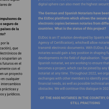
digital sphere can also meet the highest securi
dares de
The German and Spanish Notariats have been 
the EUDoc plattform which allows the secure 
 impulsores de
electronic copies between notaries from diffe
io seguro de
countries. What is the status of this project?
 países de la
cto?
EUDoc is an IT solution developed by Spain’s A
Agency of Certification), whichwill allow notari
 por la
transmit electronic documents. With EUDoc, E
cación), que
notaries would gain a key position in shaping f
electrónicos de
developments in the field of digitalisation. Toge
s ocuparían un
Spanish notariat, we are working to ensure th
s futuros en el
becomes a project, which can be joined by any
tamente con el
notariat at any time. Throughout 2022, we org
 en un proyecto
exchanges with other members to identify prac
 en cualquier
financial needs, as well as possible technical an
 intercambios
obstacles. We will continue this dialogue in 202
s prácticas y
os y jurídicos.
OF THE 6600 NOTARIES IN THE COUNTRY, O
STILL PRACTISING