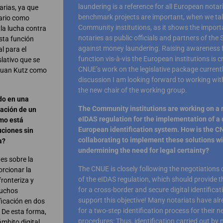
laundering is a reference for all European notar
rias, ya que
benchmark projects are important, when we tal
tario como
Community institutions, as it shows the importa
 la lucha contra
notaries as public officials and partners of the S
esta función
against money laundering. Raising awareness fo
l para el
function vis-à-vis the European institutions is cr
slativo que se
CNUE’s work on the legislative package current
 Juan Kutz como
discussion I am looking forward to working wi
the new chair of the working group.
do en una
The Community institutions are working on a r
tación de un
eIDAS regulation for the implementation of a d
ómo está
European identification system. How is the C
uciones sin
collaborating to implement these solutions w
a?
undermining the need for legal certainty?
es sobre la
The CNUE is closely following the negotiations 
orcionar la
of the eIDAS regulation, which should provide 
fronteriza y
for a cross-border and secure digital identifica
Muchos
support this objective! Many notariats have al
ficación en dos
for a two-step identification process for their n
 De esta forma,
procedures: Thus, identification carried out by n
ámbito digital