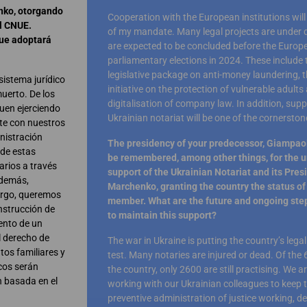
nko, otorgando
Cooperation with the European institutions will 
l CNUE.
of my mandate. Many legal projects are under 
que adoptará
are expected to be concluded before the Europ
parliamentary elections in 2024. These include
legislative package on anti-money laundering,
sistema jurídico
initiative on the protection of vulnerable adults
uerto. De los
digitalisation of company law. In addition, supp
guen ejerciendo
Ukrainian notariat will be one of the cornerston
te con nuestros
nistración
The presidency of your predecessor, Giampaol
 de estas
be remembered, among other things, for the
rios a través
support of the Ukrainian Notariat and its Pres
Además,
Marchenko, granting the country the status o
argo, queremos
member. What are the future and ongoing step
onstrucción de
to maintain this support?
iento de un
el derecho de
The war in Ukraine is putting the country’s lega
tos familiares y
test. Many notaries are injured or dead. Of the 
icos serán
the country, only 2600 are still practising. We ar
n basada en el
working with our Ukrainian colleagues to keep 
preventive administration of justice working, de