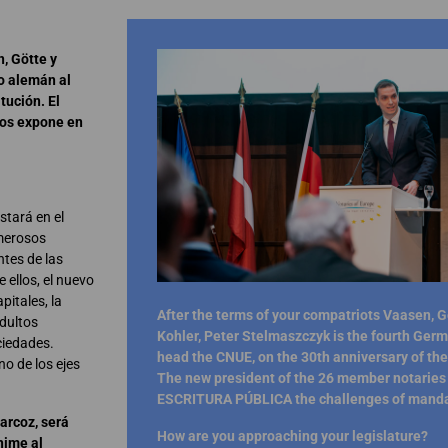
, Götte y
io alemán al
tución. El
ros expone en
stará en el
merosos
ntes de las
 ellos, el nuevo
pitales, la
After the terms of your compatriots Vaasen, G
adultos
Kohler, Peter Stelmaszczyk is the fourth Germ
ciedades.
head the CNUE, on the 30th anniversary of the 
o de los ejes
The new president of the 26 member notaries
ESCRITURA PÚBLICA the challenges of manda
arcoz, será
How are you approaching your legislature?
nime al