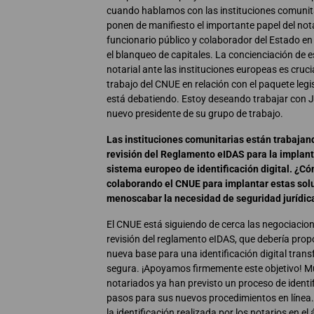
cuando hablamos con las instituciones comunita
ponen de manifiesto el importante papel del no
funcionario público y colaborador del Estado en
el blanqueo de capitales. La concienciación de 
notarial ante las instituciones europeas es crucia
trabajo del CNUE en relación con el paquete legi
está debatiendo. Estoy deseando trabajar con
nuevo presidente de su grupo de trabajo.
Las instituciones comunitarias están trabajan
revisión del Reglamento eIDAS para la implan
sistema europeo de identificación digital. ¿C
colaborando el CNUE para implantar estas sol
menoscabar la necesidad de seguridad jurídic
El CNUE está siguiendo de cerca las negociacion
revisión del reglamento eIDAS, que debería prop
nueva base para una identificación digital trans
segura. ¡Apoyamos firmemente este objetivo! 
notariados ya han previsto un proceso de identi
pasos para sus nuevos procedimientos en línea.
la identificación realizada por los notarios en el 