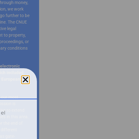
through money,
ion, we work
go further to be
aine. The CNUE
ive legal
t to property,
proceedings, or
sary conditions
electronic
ich included
er European
f our most
ssion is
tive to extend
 el
es in this area.
r the end of
different
as gate-