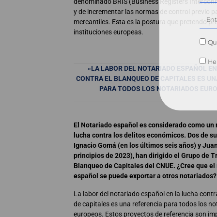
denominado BRIS (Business Registers Intercon
y de incrementar las normas de control previo pa
mercantiles. Esta es la postura que pretendo pr
instituciones europeas.
Qui
He 
«LA LABOR DEL NOTARIADO ESPAÑOL EN
CONTRA EL BLANQUEO DE CAPITALES ES UN
PARA TODOS LOS NOTARIADOS EUR
El Notariado español es considerado como un r
lucha contra los delitos económicos. Dos de s
Ignacio Gomá (en los últimos seis años) y Jua
principios de 2023), han dirigido el Grupo de T
Blanqueo de Capitales del CNUE. ¿Cree que el
español se puede exportar a otros notariados?
La labor del notariado español en la lucha contr
de capitales es una referencia para todos los n
europeos. Estos proyectos de referencia son im