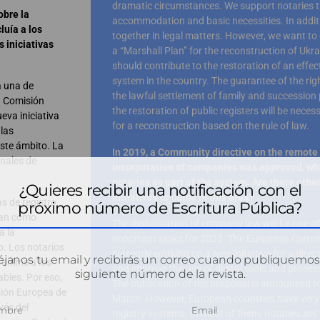
dramatic circumstances. We support notaries 
obre la
accommodation and basic necessities. In addit
luía a los
together in legal matters. However, we want to 
 iniciativas
a “Marshall Plan” for the reconstruction of Ukr
should contribute to the restoration of an effect
system in the country. The guarantee of the righ
á una de
the lawful settlement of family and succession 
a Comisión
the restoration of public registers will be neces
va iniciativa
for a reconstruction based on the rule of law.
 las
este ámbito. La
In 2019, a Community directive on the remote 
inales de
incorporation of companies was approved, wh
notaries as part of the system. Are there oth
¿Quieres recibir una notificación con el
initiatives to come in this area?
s de registro
próximo número de Escritura Pública?
túan como
The digitalisation of company law will be one o
a la
important tasks for 2023. The European Commi
o. Los notarios
currently working on a new initiative for a direc
janos tu email y recibirás un correo cuando publiquemos
anime a los
and improve the use of digital tools and process
siguiente número de la revista.
bles. Por eso,
The publication of the proposal is announced fo
ión Europea de
March. However, European countries have very 
vés del
registry systems. In most of them, notaries act 