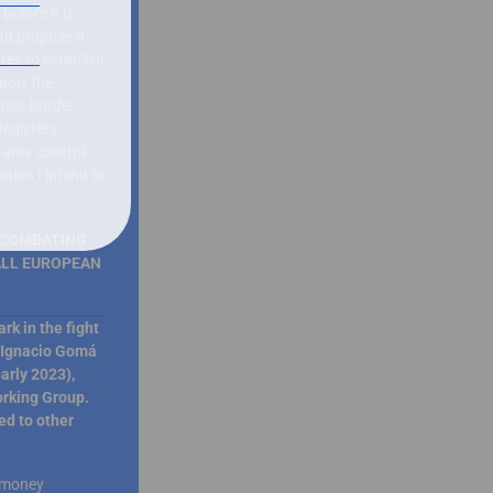
efore it is
ead propose a
es to establish
port the
ross-border
Registers
 ante control
ition I intend to
N COMBATING
ALL EUROPEAN
k in the fight
, Ignacio Gomá
early 2023),
rking Group.
ed to other
g money