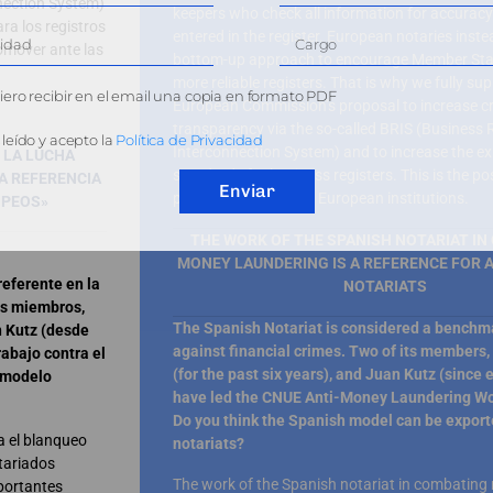
nection System)
keepers who check all information for accuracy b
ra los registros
entered in the register. European notaries inst
omover ante las
bottom-up approach to encourage Member Stat
more reliable registers. That is why we fully sup
ero recibir en el email una copia en formato PDF
European Commission’s proposal to increase c
transparency via the so-called BRIS (Business 
leído y acepto la
Política de Privacidad
Interconnection System) and to increase the ex
 LA LUCHA
standards for business registers. This is the pos
A REFERENCIA
Enviar
promote vis-à-vis the European institutions.
OPEOS»
THE WORK OF THE SPANISH NOTARIAT I
MONEY LAUNDERING IS A REFERENCE FOR 
eferente en la
NOTARIATS
us miembros,
The Spanish Notariat is considered a benchmar
n Kutz (desde
against financial crimes. Two of its members
rabajo contra el
(for the past six years), and Juan Kutz (since 
 modelo
have led the CNUE Anti-Money Laundering Wo
Do you think the Spanish model can be export
a el blanqueo
notariats?
otariados
The work of the Spanish notariat in combatin
portantes