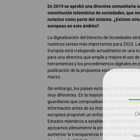
En 2019 se aprobó una directiva comunitaria s
constitución telemática de sociedades, que inc
notarios como parte del sistema. ¿Existen otras
europeas en este ámbito?
La digitalización del Derecho de Sociedades ser
nuestras tareas más importantes para 2023. L
Europea está trabajando actualmente en una nue
para una directiva que amplíe y mejore el uso de
herramientas y los procedimientos digitales en 
publicación de la propuesta está prevista para f
marzo.
Sin embargo, los países europeos tienen sistema
muy diferentes. En la mayoría, los notarios ac
guardianes que comprueban la exactitud de tod
información antes de su inscripción en el registr
Dé
europeos proponen un enfoque ascendente que 
Estados miembros a establecer registros más fia
apoyamos plenamente la propuesta de la Comis
aumentar la transparencia transfronteriza a tra