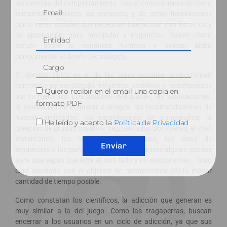
las ciencias del comportamiento. Usa el conocimiento de cómo
tomamos decisiones las personas, y de cómo funcionamos
como seres sociales que necesitan interactuar con los otros y
su aprobación, para manipular y enganchar. Saben cómo
actuar sobre la conducta humana y aplican dicho
conocimiento al diseño tecnológico.
El ejemplo típico es el de las redes sociales: proporcionan
contenido personalizado, refuerzos positivos y recompensas
Quiero recibir en el email una copia en
por su mero uso. Los botones «Me gusta», las notificaciones,
formato PDF
la posibilidad de etiquetar a amigos, las recomendaciones de
nuevas amistades, los recordatorios de cumpleaños, la
He leído y acepto la
Política de Privacidad
creación de grupos privados segmentados por interés, el chat
instantáneo, las noticias recomendadas, las listas de
Enviar
tendencias o los puntos suspensivos mientras alguien escribe
para que sepas que está al otro lado y no desconectes… Todo
está diseñado con el objetivo de mantenernos ahí la mayor
cantidad de tiempo posible.
Como constatan los científicos, la adicción que generan es
muy similar a la del juego. Como las tragaperras, buscan
encerrar a los usuarios en un ciclo de adicción, ya que sus