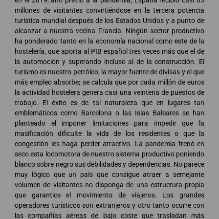
en el 2019, año previo a la pandemia, España recibió casi 83
millones de visitantes convirtiéndose en la tercera potencia
turística mundial después de los Estados Unidos y a punto de
alcanzar a nuestra vecina Francia. Ningún sector productivo
ha ponderado tanto en la economía nacional como este de la
hostelería, que aporta al PIB español tres veces más que el de
la automoción y superando incluso al de la construcción. El
turismo es nuestro petróleo, la mayor fuente de divisas y el que
más empleo absorbe; se calcula que por cada millón de euros
la actividad hostelera genera casi una veintena de puestos de
trabajo. El éxito es de tal naturaleza que en lugares tan
emblemáticos como Barcelona o las Islas Baleares se han
planteado el imponer limitaciones para impedir que la
masificación dificulte la vida de los residentes o que la
congestión les haga perder atractivo. La pandemia frenó en
seco esta locomotora de nuestro sistema productivo poniendo
blanco sobre negro sus debilidades y dependencias. No parece
muy lógico que un país que consigue atraer a semejante
volumen de visitantes no disponga de una estructura propia
que garantice el movimiento de viajeros. Los grandes
operadores turísticos son extranjeros y otro tanto ocurre con
las compañías aéreas de bajo coste que trasladan más