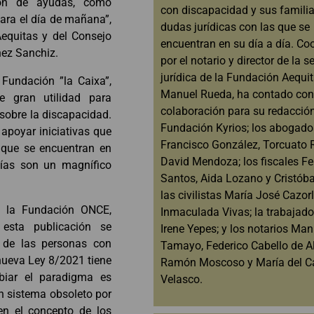
ión de ayudas, como
con discapacidad y sus familia
ara el día de mañana”,
dudas jurídicas con las que se
Aequitas y del Consejo
encuentran en su día a día. Co
nez Sanchiz.
por el notario y director de la s
jurídica de la Fundación Aequit
 Fundación ”la Caixa”,
Manuel Rueda, ha contado con
 gran utilidad para
colaboración para su redacción
sobre la discapacidad.
Fundación Kyrios; los abogado
apoyar iniciativas que
Francisco González, Torcuato 
 que se encuentran en
David Mendoza; los fiscales F
guías son un magnífico
Santos, Aida Lozano y Cristóba
las civilistas María José Cazor
de la Fundación ONCE,
Inmaculada Vivas; la trabajado
esta publicación se
Irene Yepes; y los notarios Man
s de las personas con
Tamayo, Federico Cabello de A
nueva Ley 8/2021 tiene
Ramón Moscoso y María del 
biar el paradigma es
Velasco.
n sistema obsoleto por
en el concepto de los