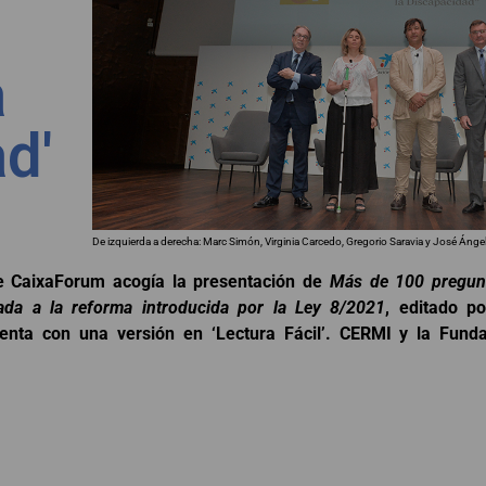
a
d'
De izquierda a derecha: Marc Simón, Virginia Carcedo, Gregorio Saravia y José Ánge
de CaixaForum acogía la presentación de
Más de 100 pregunt
izada a la reforma introducida por la Ley 8/2021
, editado p
cuenta con una versión en ‘Lectura Fácil’. CERMI y la Fun