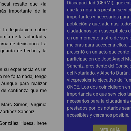
Discapacidad (CERMI), que en
iscal resaltó que «la
que las notarías prestan servic
más importante de la
importantes y necesarios para 
población y que, además, todos
 la legislación sobre
ciudadanos son susceptibles de
nomía de la voluntad y
en un momento u otro de su vi
toma de decisiones. La
mejoras para acceder a ellos. 
 guarda de hecho y la
presentó en un acto que contó 
participación de José Ángel Ma
Sanchiz, presidente del Consej
en su experiencia es un
del Notariado, y Alberto Durán,
No me falta nada, tengo
vicepresidente ejecutivo de Fu
 Aunque para realizar
ONCE. Los dos coincidieron en 
n de confianza que me
importancia de que servicios t
necesarios para la ciudadanía
 Marc Simón, Virginia
prestados por los notarios sea
Martínez Sanchiz.
accesibles y cercanos posible.
González Huesa, Irene
VER GUÍA