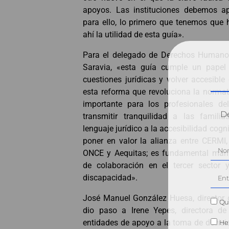
apoyos. Las instituciones debemos apl
para ello, lo primero que tenemos que 
ahí la utilidad de esta guía».
Para el delegado de Derechos Humano
Saravia, «esta guía cumple un papel
cuestiones jurídicas y volver accesible
esta reforma que revoluciona la normat
importante para los profesionales de
Dé
transmitir tranquilidad a las famili
lenguaje jurídico a la accesibilidad cogni
poner en valor la alianza entre CERMI,
ONCE y Aequitas; es fundamental mant
de colaboración en el tercer sector
discapacidad».
José Manuel González Huesa, director 
Qui
dio paso a Irene Yepes, directora de
entidades de apoyo a la toma de decis
He 