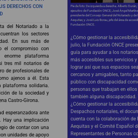
SUS DERECHOS CON
Pie de foto: De izquierda a derecha. Alberto Durán,
ejecutivo de Fundación ONCE; José Ángel Martíne
D
presidente del Consejo General del Notariado y de
Aequitas; y José Luis Borau, jefe del área de accesib
Fundación ONCE.
ta del Notariado a la
cuentran los sectores
¿Cómo gestionar la accesibili
edad. En sus más de
julio, la Fundación ONCE prese
do el compromiso con
guía para ayudar a los notario
a enorme plataforma
más accesibles sus servicios y 
i tres mil notarios de
lograr así que sus espacios s
ro de profesionales de
cercanos y amigables, tanto pa
como ajenos a él. Esta
público con discapacidad como
a plataforma solidaria.
personas que trabajan en ellos 
ción de la sociedad y
también alguna discapacidad. 
ena Castro-Girona.
¿Cómo gestionar la accesibili
Despachos notariales, el docu
dad esperanzadora ante
cuenta con la colaboración de
y. Hay una implicación
Aequitas y el Comité Español d
legio de contar con una
Representantes de Personas c
 con unidades de apoyo