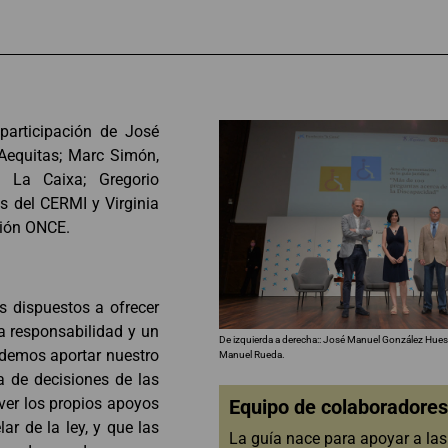
participación de José
 Aequitas; Marc Simón,
n La Caixa; Gregorio
 del CERMI y Virginia
ción ONCE.
s dispuestos a ofrecer
a responsabilidad y un
De izquierda a derecha:: José Manuel González Huesa
odemos aportar nuestro
Manuel Rueda.
a de decisiones de las
ver los propios apoyos
Equipo de colaboradores
ar de la ley, y que las
La guía nace para apoyar a la