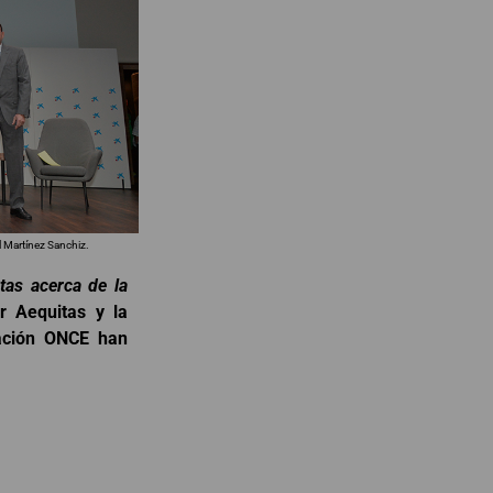
l Martínez Sanchiz.
as acerca de la
or Aequitas y la
dación ONCE han