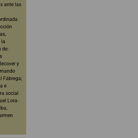
s ante las
ordinada
ección
as,
 la
 de:
s
Recover y
ernando
l Fábrega;
la e
ra social
uel Lora-
lba,
Carmen