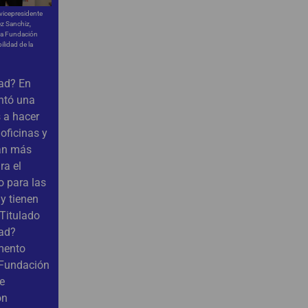
 vicepresidente
z Sanchiz,
 la Fundación
ilidad de la
dad? En
ntó una
s a hacer
oficinas y
ean más
ra el
 para las
y tienen
Titulado
dad?
mento
 Fundación
e
on