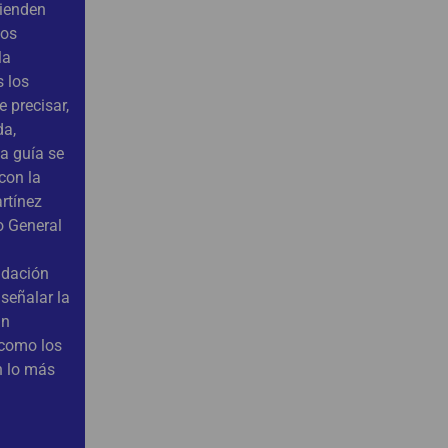
tienden
ios
la
 los
 precisar,
da,
La guía se
con la
rtínez
o General
ndación
señalar la
an
 como los
n lo más