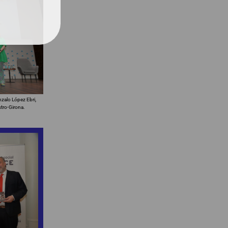
zalo López Ebri,
tro-Girona.