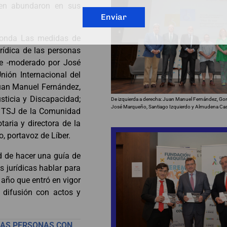
uien abundaron en sus
Enviar
edonda Las medidas de
urídica de las personas
te -moderado por José
nión Internacional del
Juan Manuel Fernández,
sticia y Discapacidad;
De izquierda a derecha: Juan Manuel Fernández, Gon
José Marqueño, Santiago Izquierdo y Almudena Cas
el TSJ de la Comunidad
aria y directora de la
, portavoz de Líber.
d de hacer una guía de
es jurídicas hablar para
año que entró en vigor
u difusión con actos y
LAS PERSONAS CON