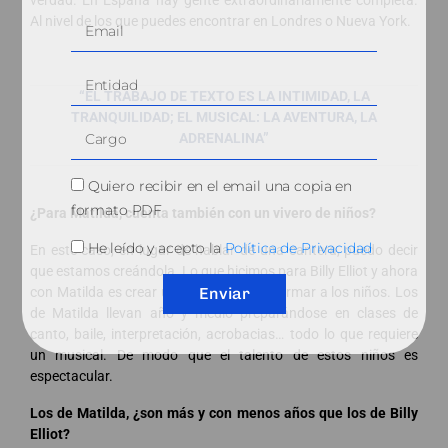
Al nivel de los que puedes encontrar en Londres o Nueva York.
“EL TRABAJO DE TEXTO ES LA INTIMIDAD, LA
TRANQUILIDAD; EL MUSICAL: LA AVENTURA, LA
ADRENALINA”
Quiero recibir en el email una copia en
formato PDF
¿Para Matilda, cuenta también con un vivero de niños?
He leído y acepto la
Política de Privacidad
En este caso, en lugar de hablar de una cantera, puedo decir
que estamos creándola. Lo que hicimos para Billy Elliot y ahora
Enviar
con Matilda es crear una escuela para formar a los niños. Los
de Matilda llevan año y medio preparándose en clases de
canto, baile, interpretación, acrobacias… todo lo que requiere
un musical. De modo que el talento de estos niños es
espectacular.
Los de Matilda, ¿son más y con menos años que los de Billy
Elliot?